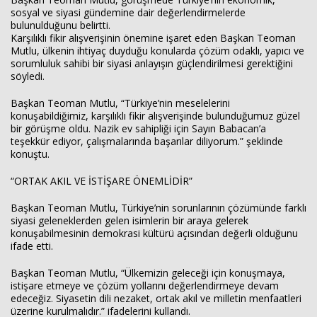
sosyal ve siyasi gündemine dair değerlendirmelerde
bulunulduğunu belirtti.
Karşılıklı fikir alışverişinin önemine işaret eden Başkan Teoman
Mutlu, ülkenin ihtiyaç duyduğu konularda çözüm odaklı, yapıcı ve
sorumluluk sahibi bir siyasi anlayışın güçlendirilmesi gerektiğini
söyledi.
Başkan Teoman Mutlu, “Türkiye’nin meselelerini
konuşabildiğimiz, karşılıklı fikir alışverişinde bulunduğumuz güzel
bir görüşme oldu. Nazik ev sahipliği için Sayın Babacan’a
teşekkür ediyor, çalışmalarında başarılar diliyorum.” şeklinde
konuştu.
“ORTAK AKIL VE İSTİŞARE ÖNEMLİDİR”
Başkan Teoman Mutlu, Türkiye’nin sorunlarının çözümünde farklı
siyasi geleneklerden gelen isimlerin bir araya gelerek
konuşabilmesinin demokrasi kültürü açısından değerli olduğunu
ifade etti.
Başkan Teoman Mutlu, “Ülkemizin geleceği için konuşmaya,
istişare etmeye ve çözüm yollarını değerlendirmeye devam
edeceğiz. Siyasetin dili nezaket, ortak akıl ve milletin menfaatleri
üzerine kurulmalıdır.” ifadelerini kullandı.