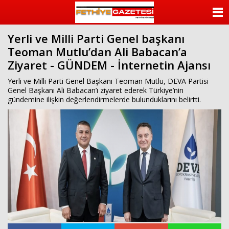
beylikdüzü
escort
ANASAYFA
beylikdüzü
escort
Yerli ve Milli Parti Genel başkanı
KATEGORİLER
bayan
Teoman Mutlu’dan Ali Babacan’a
beylikdüzü
escort
Ziyaret - GÜNDEM - İnternetin Ajansı
YAZARLAR
bayan
escort
Yerli ve Milli Parti Genel Başkanı Teoman Mutlu, DEVA Partisi
beylikdüzü
ANKETLER
Genel Başkanı Ali Babacan’ı ziyaret ederek Türkiye’nin
beylikdüzü
gündemine ilişkin değerlendirmelerde bulunduklarını belirtti.
escort
FOTO GALERİ
VİDEO GALERİ
KÜNYE
İLETİŞİM