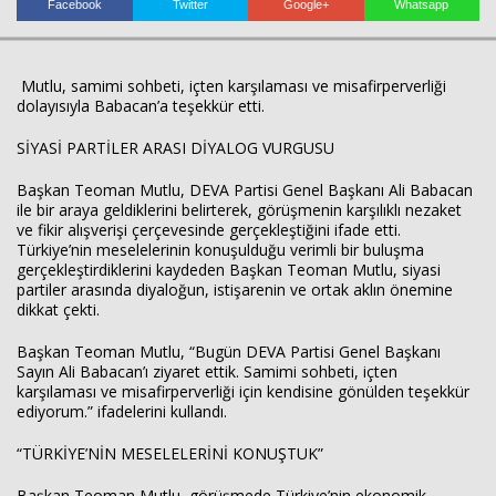
Facebook
Twitter
Google+
Whatsapp
Mutlu, samimi sohbeti, içten karşılaması ve misafirperverliği
dolayısıyla Babacan’a teşekkür etti.
SİYASİ PARTİLER ARASI DİYALOG VURGUSU
Haberin Doğru Adresi.
Başkan Teoman Mutlu, DEVA Partisi Genel Başkanı Ali Babacan
ile bir araya geldiklerini belirterek, görüşmenin karşılıklı nezaket
ve fikir alışverişi çerçevesinde gerçekleştiğini ifade etti.
Türkiye’nin meselelerinin konuşulduğu verimli bir buluşma
gerçekleştirdiklerini kaydeden Başkan Teoman Mutlu, siyasi
partiler arasında diyaloğun, istişarenin ve ortak aklın önemine
dikkat çekti.
Başkan Teoman Mutlu, “Bugün DEVA Partisi Genel Başkanı
Sayın Ali Babacan’ı ziyaret ettik. Samimi sohbeti, içten
karşılaması ve misafirperverliği için kendisine gönülden teşekkür
ediyorum.” ifadelerini kullandı.
“TÜRKİYE’NİN MESELELERİNİ KONUŞTUK”
Başkan Teoman Mutlu, görüşmede Türkiye’nin ekonomik,