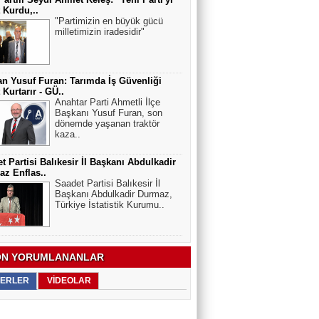
t Kurdu,..
"Partimizin en büyük gücü
milletimizin iradesidir"
n Yusuf Furan: Tarımda İş Güvenliği
 Kurtarır - GÜ..
Anahtar Parti Ahmetli İlçe
Başkanı Yusuf Furan, son
dönemde yaşanan traktör
kaza..
t Partisi Balıkesir İl Başkanı Abdulkadir
z Enflas..
Saadet Partisi Balıkesir İl
Başkanı Abdulkadir Durmaz,
Türkiye İstatistik Kurumu..
N YORUMLANANLAR
ERLER
VİDEOLAR