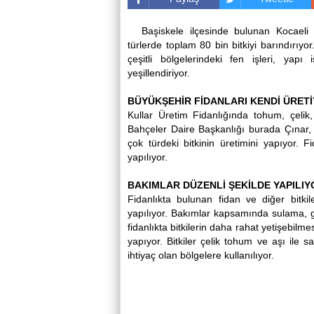
Başiskele ilçesinde bulunan Kocaeli B
türlerde toplam 80 bin bitkiyi barındırıyor
çeşitli bölgelerindeki fen işleri, yapı 
yeşillendiriyor.
BÜYÜKŞEHİR FİDANLARI KENDİ ÜRET
Kullar Üretim Fidanlığında tohum, çelik
Bahçeler Daire Başkanlığı burada Çınar, 
çok türdeki bitkinin üretimini yapıyor. F
yapılıyor.
BAKIMLAR DÜZENLİ ŞEKİLDE YAPILIY
Fidanlıkta bulunan fidan ve diğer bitkil
yapılıyor. Bakımlar kapsamında sulama, gü
fidanlıkta bitkilerin daha rahat yetişebil
yapıyor. Bitkiler çelik tohum ve aşı ile 
ihtiyaç olan bölgelere kullanılıyor.