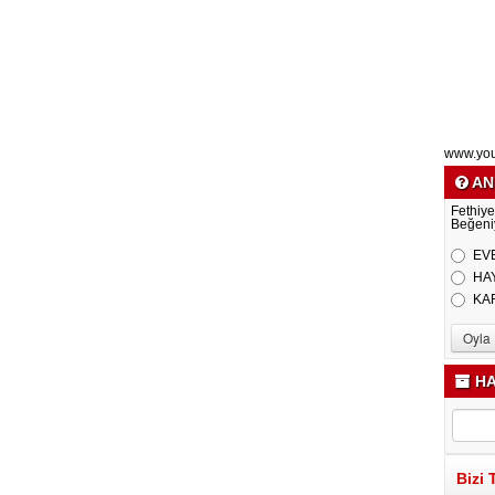
www.yo
AN
Fethiye
Beğeni
EV
HA
KA
HA
Bizi 