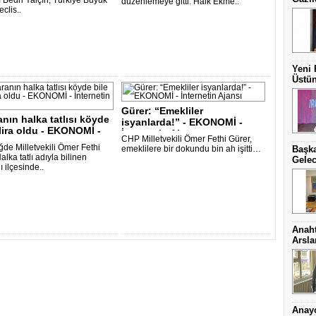
 Bedri Yalçın, Türkiye Büyük
düzenlemeye gitti. Halk Ekme..
eclis..
Yeni 
Üstün
Gürer: “Emekliler
nın halka tatlısı köyde
isyanlarda!” - EKONOMİ -
 lira oldu - EKONOMİ -
İnternetin Ajansı..
CHP Milletvekili Ömer Fethi Gürer,
de Milletvekili Ömer Fethi
emeklilere bir dokundu bin ah işitti…
Başka
alka tatlı adıyla bilinen
Gelec
 ilçesinde..
Anaht
Arsl
Anayo