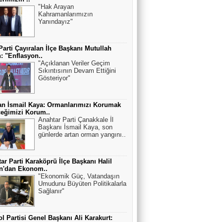
"Hak Arayan
Kahramanlarımızın
Yanındayız"
Parti Çayıralan İlçe Başkanı Mutullah
: "Enflasyon..
"Açıklanan Veriler Geçim
Sıkıntısının Devam Ettiğini
Gösteriyor"
n İsmail Kaya: Ormanlarımızı Korumak
eğimizi Korum..
Anahtar Parti Çanakkale İl
Başkanı İsmail Kaya, son
günlerde artan orman yangını..
ar Parti Karaköprü İlçe Başkanı Halil
an'dan Ekonom..
"Ekonomik Güç, Vatandaşın
Umudunu Büyüten Politikalarla
Sağlanır"
l Partisi Genel Başkanı Ali Karakurt: