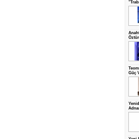
"Trab
Anaht
Öztür
Teoma
Güç V
Yenid
Adnan
Yeni 