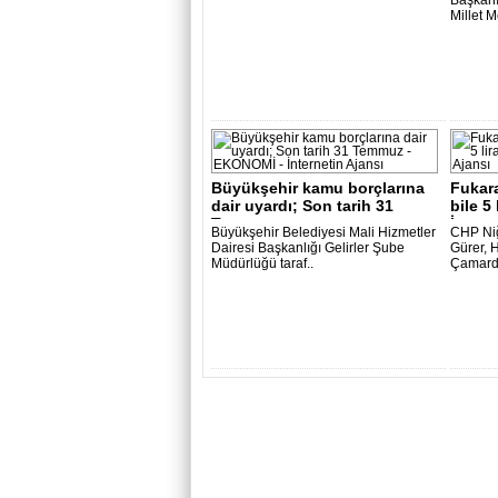
Başkanı
Millet M
Büyükşehir kamu borçlarına
Fukara
dair uyardı; Son tarih 31
bile 5
Temmuz ..
İ..
Büyükşehir Belediyesi Mali Hizmetler
CHP Niğ
Dairesi Başkanlığı Gelirler Şube
Gürer, H
Müdürlüğü taraf..
Çamardı