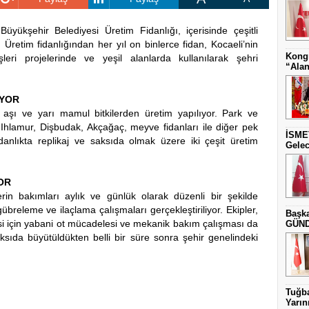
üyükşehir Belediyesi Üretim Fidanlığı, içerisinde çeşitli
. Üretim fidanlığından her yıl on binlerce fidan, Kocaeli’nin
Kongr
işleri projelerinde ve yeşil alanlarda kullanılarak şehri
“Alan
İYOR
, aşı ve yarı mamul bitkilerden üretim yapılıyor. Park ve
Ihlamur, Dişbudak, Akçağaç, meyve fidanları ile diğer pek
İSME
idanlıkta replikaj ve saksıda olmak üzere iki çeşit üretim
Gelec
OR
erin bakımları aylık ve günlük olarak düzenli bir şekilde
breleme ve ilaçlama çalışmaları gerçekleştiriliyor. Ekipler,
Başka
mesi için yabani ot mücadelesi ve mekanik bakım çalışması da
GÜNDE
saksıda büyütüldükten belli bir süre sonra şehir genelindeki
Tuğba
Yarını