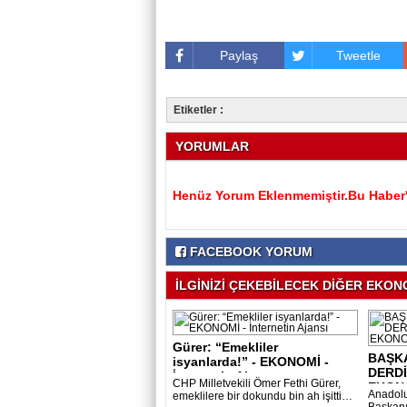
Paylaş
Tweetle
Etiketler :
YORUMLAR
Henüz Yorum Eklenmemiştir.Bu Haber'e
FACEBOOK YORUM
İLGİNİZİ ÇEKEBİLECEK DİĞER EKONO
Gürer: “Emekliler
BAŞKA
isyanlarda!” - EKONOMİ -
DERDİ
İnternetin Ajansı..
CHP Milletvekili Ömer Fethi Gürer,
EKONOM
Anadolu 
emeklilere bir dokundu bin ah işitti…