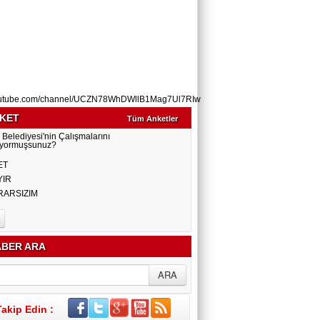
utube.com/channel/UCZN78WhDWllB1Mag7Ul7RIw
KET
Tüm Anketler
 Belediyesi'nin Çalışmalarını
yormuşsunuz?
ET
YIR
RARSIZIM
BER ARA
Takip Edin :