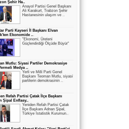
zon Şehir Ha..
Anayol Partisi Genel Başkanı
Ali Karakurt, Trabzon Şehir
Hastanesinin ulaşım ve ..
ar Parti Kayseri İl Başkanı Elvan
k'ten Ekonomide ..
"Ekonomi, Üreteni
Güçlendirdiği Ölçüde Büyür"
n Mutlu: Siyasi Partiler Demokrasiye
ermeli Medya ..
Yerli ve Milli Parti Genel
Başkanı Teoman Mutlu, siyasi
partilerin demokrasinin ..
en Refah Partisi Çatak İlçe Başkanı
 Şipal Enflasy..
Yeniden Refah Partisi Çatak
İlçe Başkanı Adnan Şipal,
Türkiye İstatistik Kurumun..
Partili Seydi Ahmet Keleş: "Yeni Parti'yi