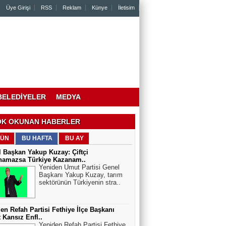
Üye Girişi
RSS
Reklam
Künye
İletisim
BELEDİYELER
MEDYA
K OKUNAN HABERLER
ÜN
BU HAFTA
BU AY
 Başkan Yakup Kuzay: Çiftçi
namazsa Türkiye Kazanam..
Yeniden Umut Partisi Genel
Başkanı Yakup Kuzay, tarım
sektörünün Türkiyenin stra..
en Refah Partisi Fethiye İlçe Başkanı
 Kansız Enfl..
Yeniden Refah Partisi Fethiye