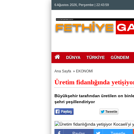
beylikdüzü
6 Ağustos 2026, Perşembe | 22:43:59
escort
beylikdüzü
escort
bayan
beylikdüzü
escort
bayan
escort
beylikdüzü
beylikdüzü
escort
DÜNYA
TÜRKİYE
GÜNDEM
Ana Sayfa
»
EKONOMİ
Üretim fidanlığında yetişiyo
Büyükşehir tarafından üretilen on binler
şehri yeşillendiriyor
Paylaş
Tweetle