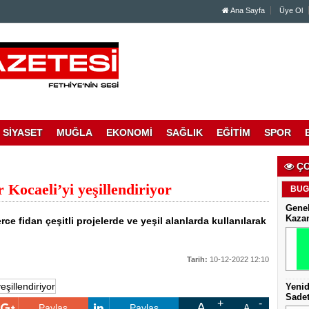
Ana Sayfa
Üye Ol
SİYASET
MUĞLA
EKONOMİ
SAĞLIK
EĞİTİM
SPOR
ÇO
r Kocaeli’yi yeşillendiriyor
BUG
Genel
Kaza
ce fidan çeşitli projelerde ve yeşil alanlarda kullanılarak
Tarih:
10-12-2022 12:10
Yenid
Sadet
A
Paylaş
Paylaş
A