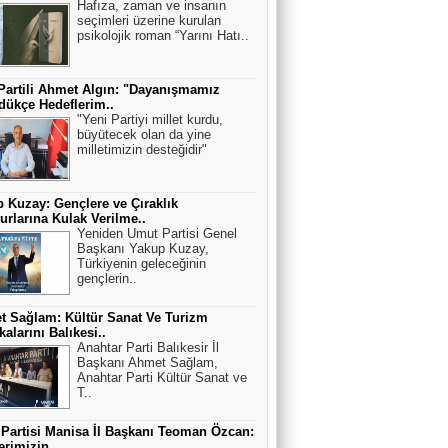
Hafıza, zaman ve insanın
seçimleri üzerine kurulan
psikolojik roman “Yarını Hatı..
Partili Ahmet Algın: "Dayanışmamız
ükçe Hedeflerim..
"Yeni Partiyi millet kurdu,
büyütecek olan da yine
milletimizin desteğidir"
 Kuzay: Gençlere ve Çıraklık
rlarına Kulak Verilme..
Yeniden Umut Partisi Genel
Başkanı Yakup Kuzay,
Türkiyenin geleceğinin
gençlerin..
 Sağlam: Kültür Sanat Ve Turizm
kalarını Balıkesi..
Anahtar Parti Balıkesir İl
Başkanı Ahmet Sağlam,
Anahtar Parti Kültür Sanat ve
T..
 Partisi Manisa İl Başkanı Teoman Özcan:
erimizin ..