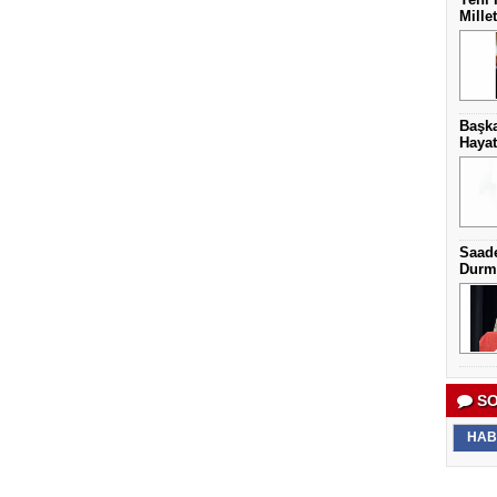
Mille
Başka
Hayat
Saade
Durma
SO
HAB