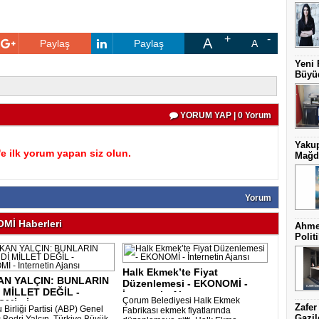
A
Paylaş
Paylaş
A
Yeni 
Büyüd
YORUM YAP | 0 Yorum
Yakup
 ilk yorum yapan siz olun.
Mağdu
Yorum
Mİ Haberleri
Ahmet
Politi
Halk Ekmek’te Fiyat
N YALÇIN: BUNLARIN
Düzenlemesi - EKONOMİ -
 MİLLET DEĞİL -
İnternetin Ajans..
Çorum Belediyesi Halk Ekmek
İ - İnter..
Zafer
Birliği Partisi (ABP) Genel
Fabrikası ekmek fiyatlarında
Gazil