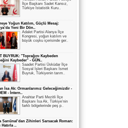
İlçe Başkanı Sadet Kansız,
Türkiye İstatistik Kuru..
eye Yoğun Katılım, Güçlü Mesaj:
ya’da Yeni Bir Dön..
Adalet Partisi Alanya İlçe
Kongresi, yoğun katılım ve
büyük coşku içerisinde ger..
T BUYRUK: "Toprağını Kaybeden
eğini Kaybeder" - GÜN..
Saadet Partisi Üsküdar İlçe
Sosyal İşleri Başkanı İsmet
Buyruk, Türkiyenin tarım..
n İsa Ak: Ormanlarımız Geleceğimizdir -
M - İntern..
Anahtar Parti Mezitli İlçe
Başkanı İsa Ak, Türkiye’nin
farklı bölgelerinde peş p..
 Sarıünal’dan Zihinleri Sarsacak Roman:
 Hatırla ..