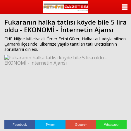
beylikdüzü
escort
ANASAYFA
beylikdüzü
escort
Fukaranın halka tatlısı köyde bile 5 lira
KATEGORİLER
bayan
oldu - EKONOMİ - İnternetin Ajansı
beylikdüzü
escort
YAZARLAR
CHP Niğde Milletvekili Ömer Fethi Gürer, Halka tatlı adıyla bilinen
bayan
Çamardı ilçesinde, ülkemize yayılıp tanıtılan tatlı üreticilerinin
escort
sorunlarını dinledi.
beylikdüzü
ANKETLER
beylikdüzü
escort
FOTO GALERİ
VİDEO GALERİ
KÜNYE
İLETİŞİM
Facebook
Twitter
Google+
Whatsapp