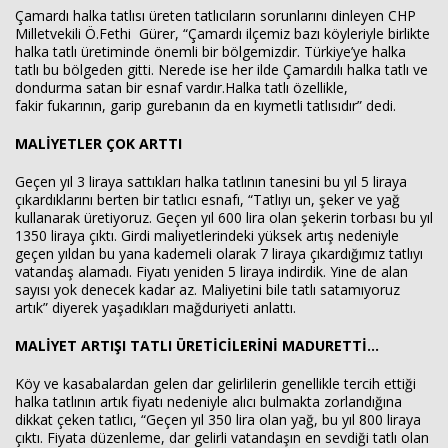
Çamardı halka tatlısı üreten tatlıcıların sorunlarını dinleyen CHP
Milletvekili Ö.Fethi Gürer, “Çamardı ilçemiz bazı köyleriyle birlikte
halka tatlı üretiminde önemli bir bölgemizdir. Türkiye’ye halka
tatlı bu bölgeden gitti. Nerede ise her ilde Çamardılı halka tatlı ve
dondurma satan bir esnaf vardır.Halka tatlı özellikle,
fakir fukarının, garip gurebanın da en kıymetli tatlısıdır” dedi.
MALİYETLER ÇOK ARTTI
Geçen yıl 3 liraya sattıkları halka tatlının tanesini bu yıl 5 liraya
çıkardıklarını berten bir tatlıcı esnafı, “Tatlıyı un, şeker ve yağ
kullanarak üretiyoruz. Geçen yıl 600 lira olan şekerin torbası bu yıl
1350 liraya çıktı. Girdi maliyetlerindeki yüksek artış nedeniyle
geçen yıldan bu yana kademeli olarak 7 liraya çıkardığımız tatlıyı
vatandaş alamadı. Fiyatı yeniden 5 liraya indirdik. Yine de alan
sayısı yok denecek kadar az. Maliyetini bile tatlı satamıyoruz
artık” diyerek yaşadıkları mağduriyeti anlattı.
MALİYET ARTIŞI TATLI ÜRETİCİLERİNİ MADURETTİ…
Köy ve kasabalardan gelen dar gelirlilerin genellikle tercih ettiği
halka tatlının artık fiyatı nedeniyle alıcı bulmakta zorlandığına
dikkat çeken tatlıcı, “Geçen yıl 350 lira olan yağ, bu yıl 800 liraya
çıktı. Fiyata düzenleme, dar gelirli vatandaşın en sevdiği tatlı olan