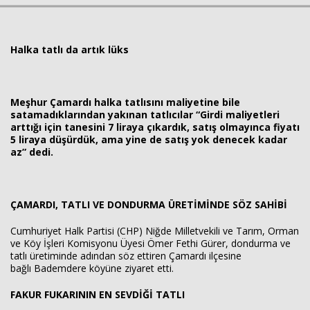
Halka tatlı da artık lüks
Haberin Doğru Adresi.
Meşhur Çamardı halka tatlısını maliyetine bile
satamadıklarından yakınan tatlıcılar “Girdi maliyetleri
arttığı için tanesini 7 liraya çıkardık, satış olmayınca fiyatı
5 liraya düşürdük, ama yine de satış yok denecek kadar
az” dedi.
ÇAMARDI, TATLI VE DONDURMA ÜRETİMİNDE SÖZ SAHİBİ
Cumhuriyet Halk Partisi (CHP) Niğde Milletvekili ve Tarım, Orman
ve Köy İşleri Komisyonu Üyesi Ömer Fethi Gürer, dondurma ve
tatlı üretiminde adından söz ettiren Çamardı ilçesine
bağlı Bademdere köyüne ziyaret etti.
FAKUR FUKARININ EN SEVDİĞİ TATLI