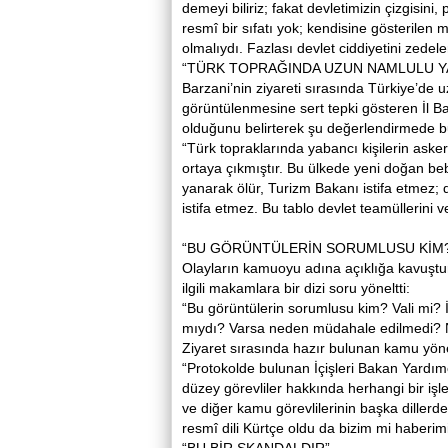
demeyi biliriz; fakat devletimizin çizgisin
resmî bir sıfatı yok; kendisine gösterilen
olmalıydı. Fazlası devlet ciddiyetini zedele
“TÜRK TOPRAĞINDA UZUN NAMLULU YA
Barzani’nin ziyareti sırasında Türkiye’de 
görüntülenmesine sert tepki gösteren İl 
olduğunu belirterek şu değerlendirmede b
“Türk topraklarında yabancı kişilerin asker
ortaya çıkmıştır. Bu ülkede yeni doğan bebe
yanarak ölür, Turizm Bakanı istifa etmez; 
istifa etmez. Bu tablo devlet teamüllerini v
“BU GÖRÜNTÜLERİN SORUMLUSU KİM
Olayların kamuoyu adına açıklığa kavuştur
ilgili makamlara bir dizi soru yöneltti:
“Bu görüntülerin sorumlusu kim? Vali mi? İ
mıydı? Varsa neden müdahale edilmedi? Nas
Ziyaret sırasında hazır bulunan kamu yöneti
“Protokolde bulunan İçişleri Bakan Yardım
düzey görevliler hakkında herhangi bir i
ve diğer kamu görevlilerinin başka diller
resmî dili Kürtçe oldu da bizim mi haberim