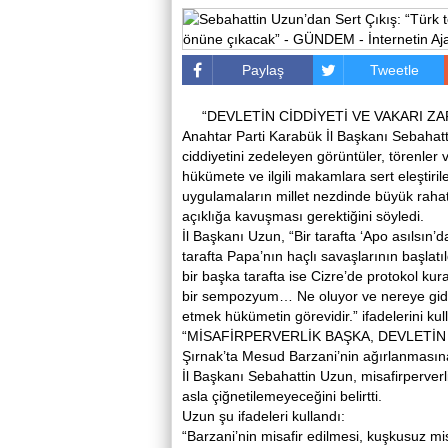
Paylaş
Tweetle
“DEVLETİN CİDDİYETİ VE VAKARI 
Anahtar Parti Karabük İl Başkanı Sebahat
ciddiyetini zedeleyen görüntüler, törenle
hükümete ve ilgili makamlara sert eleştiril
uygulamaların millet nezdinde büyük raha
açıklığa kavuşması gerektiğini söyledi.
İl Başkanı Uzun, “Bir tarafta ‘Apo asılsın’d
tarafta Papa’nın haçlı savaşlarının başlatıl
bir başka tarafta ise Cizre’de protokol kura
bir sempozyum… Ne oluyor ve nereye gidiy
etmek hükümetin görevidir.” ifadelerini kul
“MİSAFİRPERVERLİK BAŞKA, DEVLETİN
Şırnak’ta Mesud Barzani’nin ağırlanmasın
İl Başkanı Sebahattin Uzun, misafirperverl
asla çiğnetilemeyeceğini belirtti.
Uzun şu ifadeleri kullandı:
“Barzani’nin misafir edilmesi, kuşkusuz misa