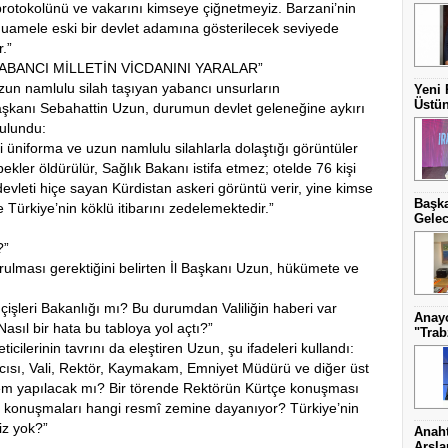
i, protokolünü ve vakarını kimseye çiğnetmeyiz. Barzani’nin
 muamele eski bir devlet adamına gösterilecek seviyede
r.”
BANCI MİLLETİN VİCDANINI YARALAR”
uzun namlulu silah taşıyan yabancı unsurların
Yeni 
Üstün
Başkanı Sebahattin Uzun, durumun devlet geleneğine aykırı
ulundu:
i üniforma ve uzun namlulu silahlarla dolaştığı görüntüler
kler öldürülür, Sağlık Bakanı istifa etmez; otelde 76 kişi
devleti hiçe sayan Kürdistan askeri görüntü verir, yine kimse
Başka
e Türkiye’nin köklü itibarını zedelemektedir.”
Gelec
?”
ulması gerektiğini belirten İl Başkanı Uzun, hükümete ve
çişleri Bakanlığı mı? Bu durumdan Valiliğin haberi var
Anayo
ıl bir hata bu tabloya yol açtı?”
"Trab
cilerinin tavrını da eleştiren Uzun, şu ifadeleri kullandı:
cısı, Vali, Rektör, Kaymakam, Emniyet Müdürü ve diğer üst
şlem yapılacak mı? Bir törende Rektörün Kürtçe konuşması
de konuşmaları hangi resmî zemine dayanıyor? Türkiye’nin
iz yok?”
Anaht
Arsl