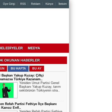
Üye Girişi
RSS
Reklam
Künye
İletisim
BELEDİYELER
MEDYA
K OKUNAN HABERLER
ÜN
BU HAFTA
BU AY
 Başkan Yakup Kuzay: Çiftçi
namazsa Türkiye Kazanam..
Yeniden Umut Partisi Genel
Başkanı Yakup Kuzay, tarım
sektörünün Türkiyenin stra..
en Refah Partisi Fethiye İlçe Başkanı
 Kansız Enfl..
Yeniden Refah Partisi Fethiye