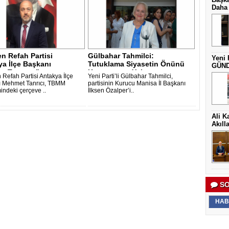
Daha 
n Refah Partisi
Gülbahar Tahmilci:
Yeni 
a İlçe Başkanı
Tutuklama Siyasetin Önünü
GÜNDE
 Tanrıcı: "..
Kapatmanın Yolu..
 Refah Partisi Antakya İlçe
Yeni Parti’li Gülbahar Tahmilci,
 Mehmet Tanrıcı, TBMM
partisinin Kurucu Manisa İl Başkanı
ndeki çerçeve ..
İlksen Özalper’i..
Ali K
Akıll
SO
HAB