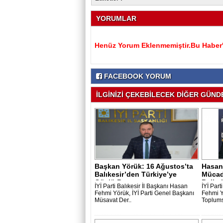
YORUMLAR
Henüz Yorum Eklenmemiştir.Bu Haber'e
FACEBOOK YORUM
İLGİNİZİ ÇEKEBİLECEK DİĞER GÜNDE
Başkan Yörük: 16 Ağustos’ta
Hasan
Balıkesir’den Türkiye’ye
Mücad
Güçlü B..
Belirs
İYİ Parti Balıkesir İl Başkanı Hasan
İYİ Part
Fehmi Yörük, İYİ Parti Genel Başkanı
Fehmi Y
Müsavat Der..
Toplums