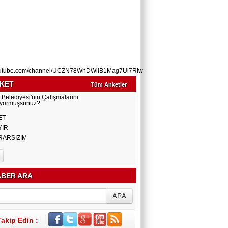
utube.com/channel/UCZN78WhDWllB1Mag7Ul7RIw
KET
Tüm Anketler
 Belediyesi'nin Çalışmalarını
yormuşsunuz?
ET
YIR
RARSIZIM
BER ARA
Takip Edin :