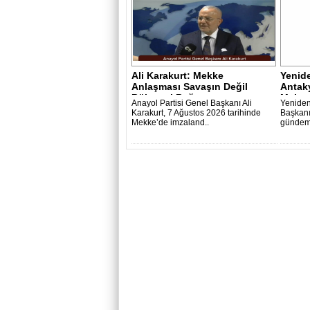
Ali Karakurt: Mekke
Yenide
Anlaşması Savaşın Değil
Antaky
Bölgesel Bağımsı..
Mehmet
Anayol Partisi Genel Başkanı Ali
Yeniden
Karakurt, 7 Ağustos 2026 tarihinde
Başkanı
Mekke’de imzaland..
gündemi