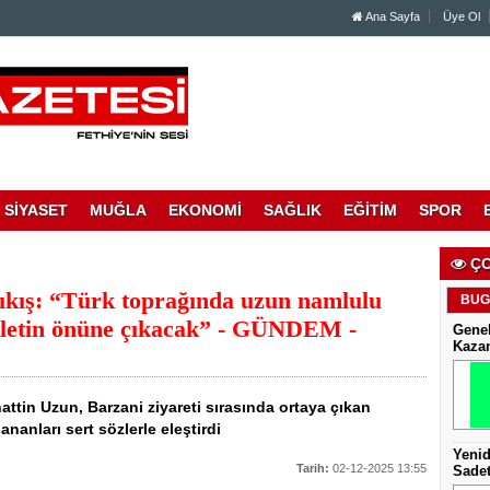
Ana Sayfa
Üye Ol
SİYASET
MUĞLA
EKONOMİ
SAĞLIK
EĞİTİM
SPOR
ÇO
ıkış: “Türk toprağında uzun namlulu
BUG
lletin önüne çıkacak” - GÜNDEM -
Genel
Kaza
ttin Uzun, Barzani ziyareti sırasında ortaya çıkan
nanları sert sözlerle eleştirdi
Yenid
Tarih:
02-12-2025 13:55
Sadet