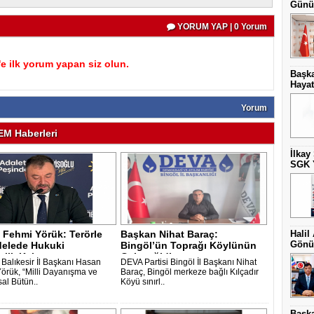
Günüb
YORUM YAP | 0 Yorum
 ilk yorum yapan siz olun.
Başka
Hayat
Yorum
M Haberleri
İlkay
SGK Y
 Fehmi Yörük: Terörle
Başkan Nihat Baraç:
Halil
Gönül
elede Hukuki
Bingöl’ün Toprağı Köylünün
izlik Kab..
Geleceğidir -..
i Balıkesir İl Başkanı Hasan
DEVA Partisi Bingöl İl Başkanı Nihat
örük, “Milli Dayanışma ve
Baraç, Bingöl merkeze bağlı Kılçadır
al Bütün..
Köyü sınırl..
Başka