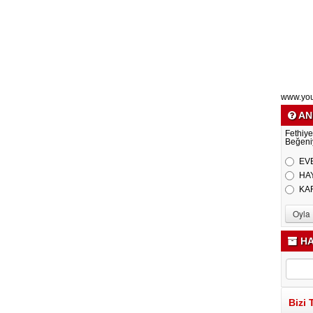
www.yo
AN
Fethiye
Beğeni
EV
HA
KA
HA
Bizi 