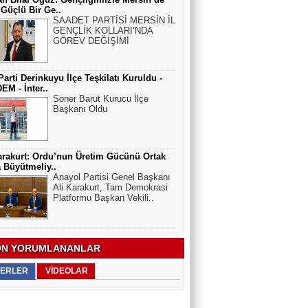
Güçlü Bir Ge..
SAADET PARTİSİ MERSİN İL
GENÇLİK KOLLARI’NDA
GÖREV DEĞİŞİMİ
Parti Derinkuyu İlçe Teşkilatı Kuruldu -
M - İnter..
Soner Barut Kurucu İlçe
Başkanı Oldu
arakurt: Ordu’nun Üretim Gücünü Ortak
a Büyütmeliy..
Anayol Partisi Genel Başkanı
Ali Karakurt, Tam Demokrasi
Platformu Başkan Vekili..
N YORUMLANANLAR
ERLER
VİDEOLAR