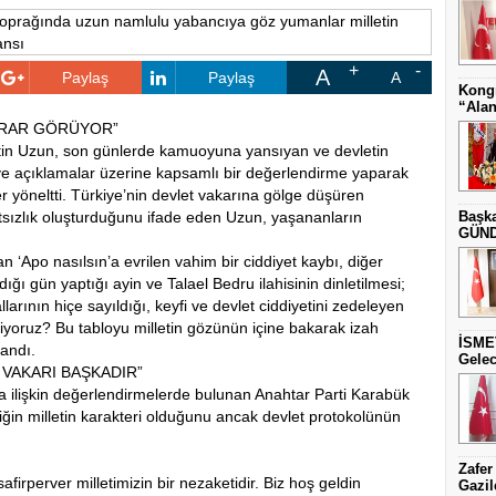
A
Paylaş
Paylaş
A
Kongr
“Alan
ZARAR GÖRÜYOR”
tin Uzun, son günlerde kamuoyuna yansıyan ve devletin
r ve açıklamalar üzerine kapsamlı bir değerlendirme yaparak
er yöneltti. Türkiye’nin devlet vakarına gölge düşüren
tsızlık oluşturduğunu ifade eden Uzun, yaşananların
Başka
GÜNDE
an ‘Apo nasılsın’a evrilen vahim bir ciddiyet kaybı, diğer
dığı gün yaptığı ayin ve Talael Bedru ilahisinin dinletilmesi;
llarının hiçe sayıldığı, keyfi ve devlet ciddiyetini zedeleyen
oruz? Bu tabloyu milletin gözünün içine bakarak izah
İSME
landı.
Gelec
 VAKARI BAŞKADIR”
a ilişkin değerlendirmelerde bulunan Anahtar Parti Karabük
iğin milletin karakteri olduğunu ancak devlet protokolünün
Zafer
firperver milletimizin bir nezaketidir. Biz hoş geldin
Gazil