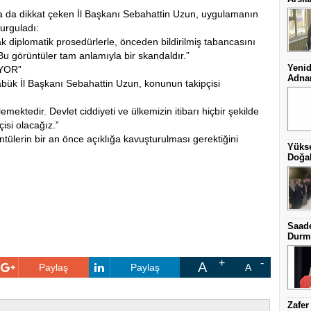
ara da dikkat çeken İl Başkanı Sebahattin Uzun, uygulamanın
vurguladı:
k diplomatik prosedürlerle, önceden bildirilmiş tabancasını
 Bu görüntüler tam anlamıyla bir skandaldır.”
Yenid
YOR”
Adnan
bük İl Başkanı Sebahattin Uzun, konunun takipçisi
mektedir. Devlet ciddiyeti ve ülkemizin itibarı hiçbir şekilde
isi olacağız.”
ntülerin bir an önce açıklığa kavuşturulması gerektiğini
Yüks
Doğal
Saade
Durma
A
Paylaş
Paylaş
A
Zafer