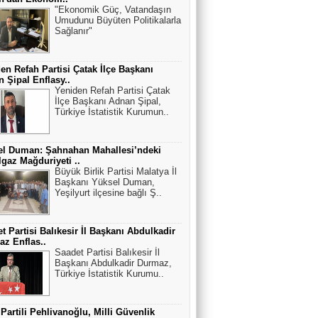
"Ekonomik Güç, Vatandaşın
Umudunu Büyüten Politikalarla
Sağlanır"
en Refah Partisi Çatak İlçe Başkanı
 Şipal Enflasy..
Yeniden Refah Partisi Çatak
İlçe Başkanı Adnan Şipal,
Türkiye İstatistik Kurumun..
el Duman: Şahnahan Mahallesi’ndeki
gaz Mağduriyeti ..
Büyük Birlik Partisi Malatya İl
Başkanı Yüksel Duman,
Yeşilyurt ilçesine bağlı Ş..
t Partisi Balıkesir İl Başkanı Abdulkadir
z Enflas..
Saadet Partisi Balıkesir İl
Başkanı Abdulkadir Durmaz,
Türkiye İstatistik Kurumu..
 Partili Pehlivanoğlu, Milli Güvenlik