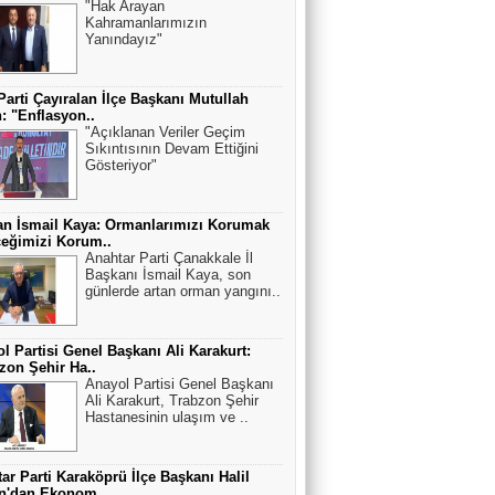
"Hak Arayan
Kahramanlarımızın
Yanındayız"
Parti Çayıralan İlçe Başkanı Mutullah
: "Enflasyon..
"Açıklanan Veriler Geçim
Sıkıntısının Devam Ettiğini
Gösteriyor"
n İsmail Kaya: Ormanlarımızı Korumak
eğimizi Korum..
Anahtar Parti Çanakkale İl
Başkanı İsmail Kaya, son
günlerde artan orman yangını..
l Partisi Genel Başkanı Ali Karakurt:
zon Şehir Ha..
Anayol Partisi Genel Başkanı
Ali Karakurt, Trabzon Şehir
Hastanesinin ulaşım ve ..
ar Parti Karaköprü İlçe Başkanı Halil
an'dan Ekonom..