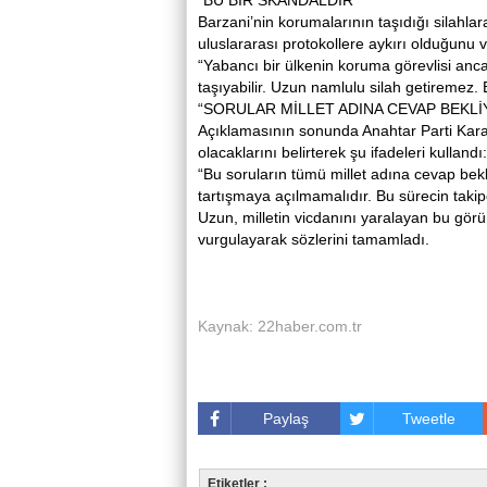
“BU BİR SKANDALDIR”
Barzani’nin korumalarının taşıdığı silahl
uluslararası protokollere aykırı olduğunu 
“Yabancı bir ülkenin koruma görevlisi anca
taşıyabilir. Uzun namlulu silah getiremez.
“SORULAR MİLLET ADINA CEVAP BEKLİ
Açıklamasının sonunda Anahtar Parti Kara
olacaklarını belirterek şu ifadeleri kullandı:
“Bu soruların tümü millet adına cevap bekle
tartışmaya açılmamalıdır. Bu sürecin takipç
Uzun, milletin vicdanını yaralayan bu görü
vurgulayarak sözlerini tamamladı.
Kaynak: 22haber.com.tr
Paylaş
Tweetle
Etiketler :