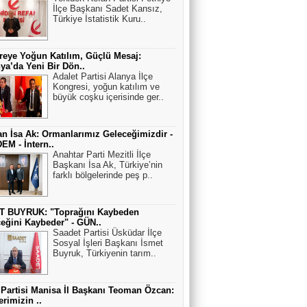
İlçe Başkanı Sadet Kansız,
Türkiye İstatistik Kuru..
eye Yoğun Katılım, Güçlü Mesaj:
ya’da Yeni Bir Dön..
Adalet Partisi Alanya İlçe
Kongresi, yoğun katılım ve
büyük coşku içerisinde ger..
n İsa Ak: Ormanlarımız Geleceğimizdir -
M - İntern..
Anahtar Parti Mezitli İlçe
Başkanı İsa Ak, Türkiye’nin
farklı bölgelerinde peş p..
T BUYRUK: "Toprağını Kaybeden
eğini Kaybeder" - GÜN..
Saadet Partisi Üsküdar İlçe
Sosyal İşleri Başkanı İsmet
Buyruk, Türkiyenin tarım..
 Partisi Manisa İl Başkanı Teoman Özcan:
erimizin ..