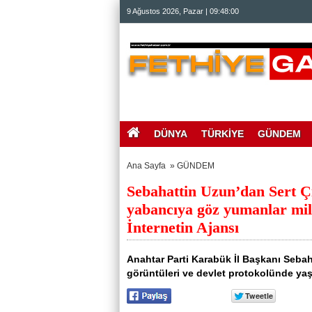
beylikdüzü
9 Ağustos 2026, Pazar | 09:48:01
escort
beylikdüzü
escort
bayan
beylikdüzü
escort
bayan
escort
beylikdüzü
beylikdüzü
escort
DÜNYA
TÜRKİYE
GÜNDEM
Ana Sayfa
»
GÜNDEM
Sebahattin Uzun’dan Sert Ç
yabancıya göz yumanlar mi
İnternetin Ajansı
Anahtar Parti Karabük İl Başkanı Sebaha
görüntüleri ve devlet protokolünde yaşa