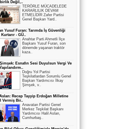
irlik Değil,..
TERÖRLE MÜCADELEDE
KARARLILIK DEVAM
ETMELİDİR Zafer Partisi
Genel Başkan Yard..
n Yusuf Furan: Tarımda İş Güvenliği
 Kurtarır - GÜ..
Anahtar Parti Ahmetli İlçe
Başkanı Yusuf Furan, son
dönemde yaşanan traktör
kaza..
 Şimşek: Esnafın Sesi Duyulsun Vergi Ve
apılandırm..
Doğru Yol Partisi
Teşkilatlardan Sorumlu Genel
Başkan Yardımcısı İlkay
Şimşek, v..
 Aslan: Recep Tayyip Erdoğan Milletine
 Vermiş Bir..
Anavatan Partisi Genel
Merkez Teşkilat Başkanı
Yardımcısı Halil Aslan,
Cumhurbaş..
n Bilal Oğuz: Gençliğimizle Mersin’de