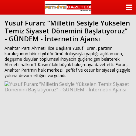
beylikdüzü
escort
ANASAYFA
beylikdüzü
escort
Yusuf Furan: “Milletin Sesiyle Yükselen
KATEGORİLER
bayan
Temiz Siyaset Dönemini Başlatıyoruz”
beylikdüzü
escort
- GÜNDEM - İnternetin Ajansı
YAZARLAR
bayan
escort
Anahtar Parti Ahmetli İlçe Başkanı Yusuf Furan, partinin
beylikdüzü
ANKETLER
kuruluşunun birinci yıl dönümü dolayısıyla yaptığı açıklamada,
beylikdüzü
değişime duyulan toplumsal ihtiyacın güçlendiğini belirterek
escort
Ahmetli halkını 1 Kasım’daki büyük buluşmaya davet etti. Furan,
FOTO GALERİ
Anahtar Parti’nin halk merkezli, şeffaf ve cesur bir siyasal çizgiyle
yoluna devam ettiğini vurguladı.
VİDEO GALERİ
KÜNYE
İLETİŞİM