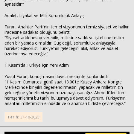
aynasıdır.”
Adalet, Liyakat ve Milli Sorumluluk Anlayışı
Furan, Anahtar Parti’nin temel vizyonunun temiz siyaset ve halkın
iradesine sadakat olduğunu belirtti:
“Siyaset artık hesap verebilir, milletine sadık ve işi ehline teslim
eden bir yapıda olmalıdır. Güç değil, sorumluluk anlayışıyla
hareket ediyoruz. Türkiye’nin geleceğini akıl, ahlak ve adalet
üzerine inşa edeceğiz.”
1 Kasım’da Türkiye İçin Yeni Adım
Yusuf Furan, konuşmasını davet mesajı ile sonlandırdı:
“1 Kasım Cumartesi günü saat 13.00’te Kuzey Ankara Kongre
Merkezi'nde bir yılın değerlendirmesini yapacak ve milletimizin
geleceğine yönelik vizyonumuzu paylaşacağız. Ahmetli’den tüm
hemşehrilerimi bu tarihi buluşmaya davet ediyorum. Türkiye’nin
anahtarı milletimizin elindedir ve o anahtarı birlikte çevireceğiz.”
Tarih:
31-10-2025