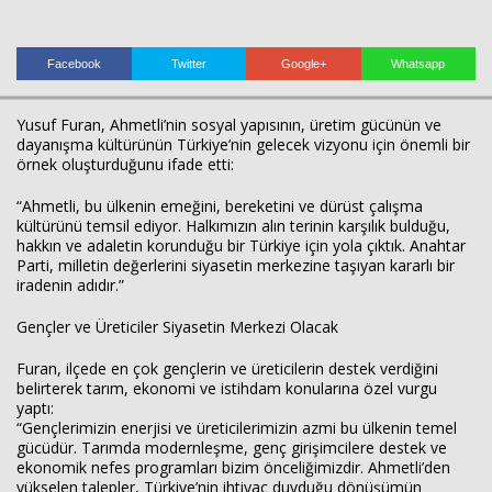
Facebook
Twitter
Google+
Whatsapp
Yusuf Furan, Ahmetli’nin sosyal yapısının, üretim gücünün ve
dayanışma kültürünün Türkiye’nin gelecek vizyonu için önemli bir
Haberin Doğru Adresi.
örnek oluşturduğunu ifade etti:
“Ahmetli, bu ülkenin emeğini, bereketini ve dürüst çalışma
kültürünü temsil ediyor. Halkımızın alın terinin karşılık bulduğu,
hakkın ve adaletin korunduğu bir Türkiye için yola çıktık. Anahtar
Parti, milletin değerlerini siyasetin merkezine taşıyan kararlı bir
iradenin adıdır.”
Gençler ve Üreticiler Siyasetin Merkezi Olacak
Furan, ilçede en çok gençlerin ve üreticilerin destek verdiğini
belirterek tarım, ekonomi ve istihdam konularına özel vurgu
yaptı:
“Gençlerimizin enerjisi ve üreticilerimizin azmi bu ülkenin temel
gücüdür. Tarımda modernleşme, genç girişimcilere destek ve
ekonomik nefes programları bizim önceliğimizdir. Ahmetli’den
yükselen talepler, Türkiye’nin ihtiyaç duyduğu dönüşümün