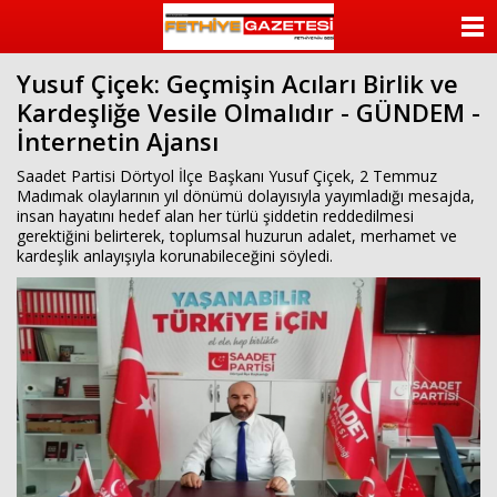
beylikdüzü
escort
ANASAYFA
beylikdüzü
escort
Yusuf Çiçek: Geçmişin Acıları Birlik ve
KATEGORİLER
bayan
Kardeşliğe Vesile Olmalıdır - GÜNDEM -
beylikdüzü
escort
İnternetin Ajansı
YAZARLAR
bayan
escort
Saadet Partisi Dörtyol İlçe Başkanı Yusuf Çiçek, 2 Temmuz
beylikdüzü
ANKETLER
Madımak olaylarının yıl dönümü dolayısıyla yayımladığı mesajda,
beylikdüzü
insan hayatını hedef alan her türlü şiddetin reddedilmesi
escort
gerektiğini belirterek, toplumsal huzurun adalet, merhamet ve
FOTO GALERİ
kardeşlik anlayışıyla korunabileceğini söyledi.
VİDEO GALERİ
KÜNYE
İLETİŞİM