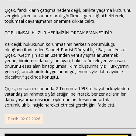
Çiçek, farklılıkların çatışma nedeni değil, birlikte yaşama kültürünü
zenginleştiren unsurlar olarak görülmesi gerektiğini belirterek,
toplumsal dayanışmanın önemine dikkat çekti.
TOPLUMSAL HUZUR HEPİMİZİN ORTAK EMANETİDİR
Kardeşlik hukukunun korunmasının herkesin sorumluluğu
olduğunu ifade eden Saadet Partisi Dörtyol İlçe Başkanı Yusuf
Çiçek, "Geçmişin acıları üzerinden yeni ayrışmalar üretmek
yerine, birbirimizi daha iyi anlayan, hukuku önceleyen ve insan
onurunu esas alan bir toplumsal iklim oluşturmalıyız. Türkiye'nin
geleceği ancak birlik duygusunun güçlenmesiyle daha aydınlık
olacaktır." şeklinde konuştu.
Çiçek, mesajının sonunda 2 Temmuz 1993'te hayatını kaybeden
vatandaşları rahmetle yâd ettiğini belirterek, benzer acıların bir
daha yaşanmaması için toplumun her kesiminin ortak
sorumluluk bilinciyle hareket etmesi gerektiğini ifade etti.
Tarih:
02-07-2026