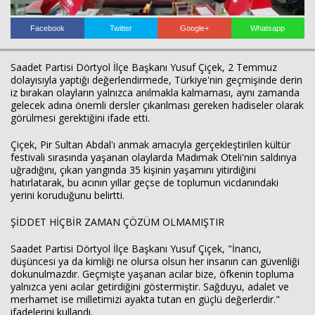
Facebook
Twitter
Google+
Whatsapp
Saadet Partisi Dörtyol İlçe Başkanı Yusuf Çiçek, 2 Temmuz
dolayısıyla yaptığı değerlendirmede, Türkiye'nin geçmişinde derin
iz bırakan olayların yalnızca anılmakla kalmaması, aynı zamanda
Haberin Doğru Adresi.
gelecek adına önemli dersler çıkarılması gereken hadiseler olarak
görülmesi gerektiğini ifade etti.
Çiçek, Pir Sultan Abdal'ı anmak amacıyla gerçekleştirilen kültür
festivali sırasında yaşanan olaylarda Madımak Oteli'nin saldırıya
uğradığını, çıkan yangında 35 kişinin yaşamını yitirdiğini
hatırlatarak, bu acının yıllar geçse de toplumun vicdanındaki
yerini koruduğunu belirtti.
ŞİDDET HİÇBİR ZAMAN ÇÖZÜM OLMAMIŞTIR
Saadet Partisi Dörtyol İlçe Başkanı Yusuf Çiçek, "İnancı,
düşüncesi ya da kimliği ne olursa olsun her insanın can güvenliği
dokunulmazdır. Geçmişte yaşanan acılar bize, öfkenin topluma
yalnızca yeni acılar getirdiğini göstermiştir. Sağduyu, adalet ve
merhamet ise milletimizi ayakta tutan en güçlü değerlerdir."
ifadelerini kullandı.