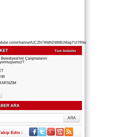
utube.com/channel/UCZN78WhDWllB1Mag7Ul7RIw
KET
Tüm Anketler
 Belediyesi'nin Çalışmalarını
yormuşsunuz?
ET
YIR
RARSIZIM
BER ARA
Takip Edin :