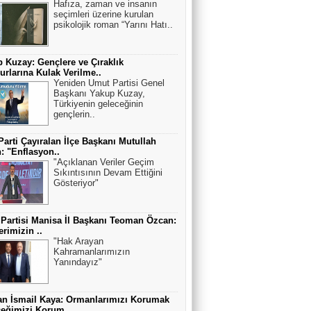
Hafıza, zaman ve insanın
seçimleri üzerine kurulan
psikolojik roman “Yarını Hatı..
 Kuzay: Gençlere ve Çıraklık
rlarına Kulak Verilme..
Yeniden Umut Partisi Genel
Başkanı Yakup Kuzay,
Türkiyenin geleceğinin
gençlerin..
Parti Çayıralan İlçe Başkanı Mutullah
: "Enflasyon..
"Açıklanan Veriler Geçim
Sıkıntısının Devam Ettiğini
Gösteriyor"
 Partisi Manisa İl Başkanı Teoman Özcan:
erimizin ..
"Hak Arayan
Kahramanlarımızın
Yanındayız"
n İsmail Kaya: Ormanlarımızı Korumak
eğimizi Korum..