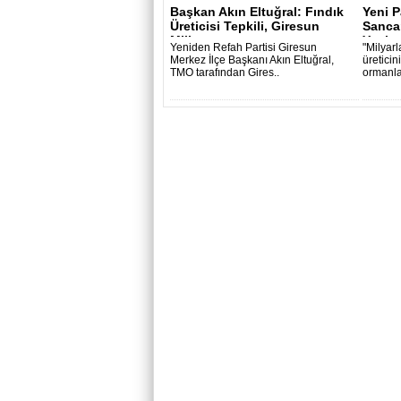
Başkan Akın Eltuğral: Fındık
Yeni P
Üreticisi Tepkili, Giresun
Sancar
Mill..
Yanlış
Yeniden Refah Partisi Giresun
"Milyarl
Merkez İlçe Başkanı Akın Eltuğral,
üreticin
TMO tarafından Gires..
ormanlar