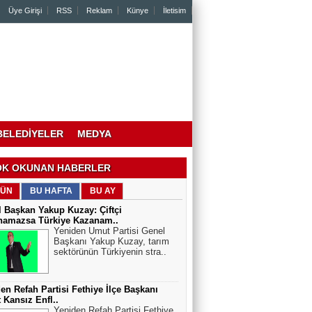
Üye Girişi
RSS
Reklam
Künye
İletisim
BELEDİYELER
MEDYA
K OKUNAN HABERLER
ÜN
BU HAFTA
BU AY
 Başkan Yakup Kuzay: Çiftçi
namazsa Türkiye Kazanam..
Yeniden Umut Partisi Genel
Başkanı Yakup Kuzay, tarım
sektörünün Türkiyenin stra..
en Refah Partisi Fethiye İlçe Başkanı
 Kansız Enfl..
Yeniden Refah Partisi Fethiye