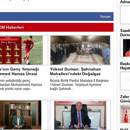
Adnan
Yorum
M Haberleri
Saade
Durma
Başka
Hayat
a’nın Genç Yeteneği
Yüksel Duman: Şahnahan
med Hamza Ünsal
Mahallesi’ndeki Doğalgaz
a Damga V..
Mağduriyeti ..
ın yetiştirdiği genç
Büyük Birlik Partisi Malatya İl Başkanı
culardan Muhammed Hamza
Yüksel Duman, Yeşilyurt ilçesine
çok yönlü oyun yapı..
bağlı Şahnah..
Zafer
Günüb
Halil