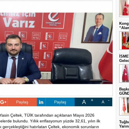
Kongr
“Alan
İSME
Gelec
Başka
GÜNDE
A
Paylaş
Paylaş
A
 Yasin Çeltek, TÜİK tarafından açıklanan Mayıs 2026
elerde bulundu. Yıllık enflasyonun yüzde 32,61, yılın ilk
Tuğba
Yarını
k gerçekleştiğini hatırlatan Çeltek, ekonomik sorunların