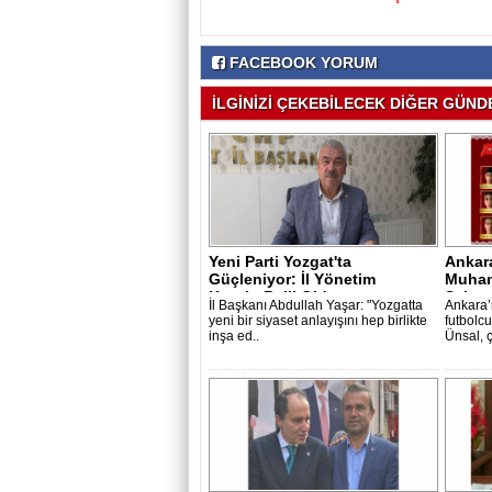
FACEBOOK YORUM
İLGİNİZİ ÇEKEBİLECEK DİĞER GÜNDE
Yeni Parti Yozgat'ta
Ankar
Güçleniyor: İl Yönetim
Muham
Kurulu Belli Old..
Sahay
İl Başkanı Abdullah Yaşar: "Yozgatta
Ankara’n
yeni bir siyaset anlayışını hep birlikte
futbol
inşa ed..
Ünsal, 