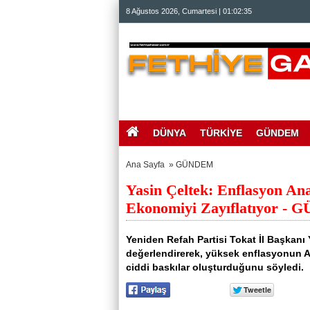
beylikdüzü
8 Ağustos 2026, Cumartesi | 01:02:36
escort
beylikdüzü
escort
bayan
beylikdüzü
escort
bayan
escort
beylikdüzü
beylikdüzü
escort
DÜNYA
TÜRKİYE
GÜNDEM
Ana Sayfa
»
GÜNDEM
Yasin Çeltek: Enflasyon Ana
Ekonomiyi Zayıflatıyor - G
Yeniden Refah Partisi Tokat İl Başkanı 
değerlendirerek, yüksek enflasyonun An
ciddi baskılar oluşturduğunu söyledi.