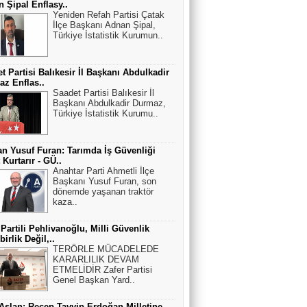
 Şipal Enflasy..
Yeniden Refah Partisi Çatak
İlçe Başkanı Adnan Şipal,
Türkiye İstatistik Kurumun..
t Partisi Balıkesir İl Başkanı Abdulkadir
z Enflas..
Saadet Partisi Balıkesir İl
Başkanı Abdulkadir Durmaz,
Türkiye İstatistik Kurumu..
n Yusuf Furan: Tarımda İş Güvenliği
 Kurtarır - GÜ..
Anahtar Parti Ahmetli İlçe
Başkanı Yusuf Furan, son
dönemde yaşanan traktör
kaza..
 Partili Pehlivanoğlu, Milli Güvenlik
irlik Değil,..
TERÖRLE MÜCADELEDE
KARARLILIK DEVAM
ETMELİDİR Zafer Partisi
Genel Başkan Yard..
 Aslan: Recep Tayyip Erdoğan Milletine