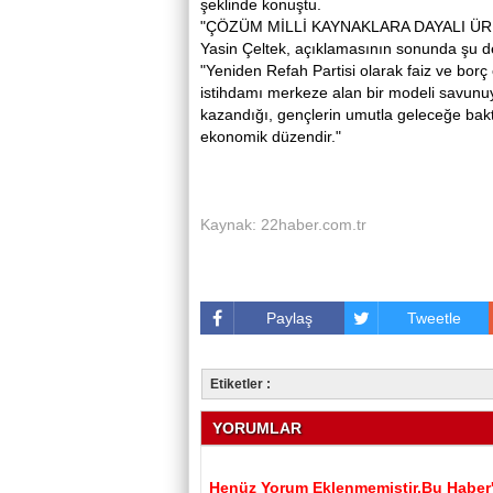
şeklinde konuştu.
"ÇÖZÜM MİLLİ KAYNAKLARA DAYALI ÜR
Yasin Çeltek, açıklamasının sonunda şu 
"Yeniden Refah Partisi olarak faiz ve borç
istihdamı merkeze alan bir modeli savunuyor
kazandığı, gençlerin umutla geleceğe bakt
ekonomik düzendir."
Kaynak: 22haber.com.tr
Paylaş
Tweetle
Etiketler :
YORUMLAR
Henüz Yorum Eklenmemiştir.Bu Haber'e