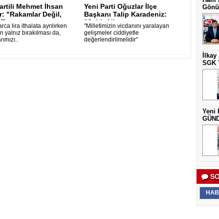
artili Mehmet İhsan
Yeni Parti Oğuzlar İlçe
Gönül
: "Rakamlar Değil,
Başkanı Talip Karadeniz:
 Te..
"Şehit Aile..
arca lira ithalata ayrılırken
"Milletimizin vicdanını yaralayan
in yalnız bırakılması da,
gelişmeler ciddiyetle
ımızı..
değerlendirilmelidir"
İlkay
SGK Y
Yeni 
GÜNDE
SO
HAB