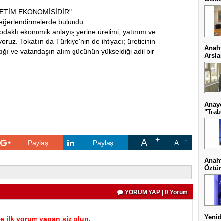
ETİM EKONOMİSİDİR"
değerlendirmelerde bulundu:
 odaklı ekonomik anlayış yerine üretimi, yatırımı ve
uz. Tokat'ın da Türkiye'nin de ihtiyacı; üreticinin
Anaht
ığı ve vatandaşın alım gücünün yükseldiği adil bir
Arsl
Anayo
"Trab
A
Paylaş
Paylaş
A
Anaht
Öztür
YORUM YAP | 0 Yorum
Yenid
 ilk yorum yapan siz olun.