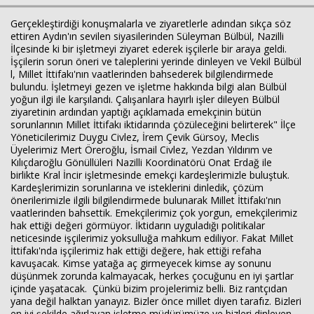
Gerçekleştirdiği konuşmalarla ve ziyaretlerle adından sıkça söz
ettiren Aydın'ın sevilen siyasilerinden Süleyman Bülbül, Nazilli
İlçesinde ki bir işletmeyi ziyaret ederek işçilerle bir araya geldi.
İşçilerin sorun öneri ve taleplerini yerinde dinleyen ve Vekil Bülbül
l, Millet İttifakı'nın vaatlerinden bahsederek bilgilendirmede
bulundu. İşletmeyi gezen ve işletme hakkında bilgi alan Bülbül
Haberin Doğru Adresi.
yoğun ilgi ile karşılandı. Çalışanlara hayırlı işler dileyen Bülbül
ziyaretinin ardından yaptığı açıklamada emekçinin bütün
sorunlarının Millet İttifakı iktidarında çözüleceğini belirterek" İlçe
Yöneticilerimiz Duygu Civlez, İrem Çevik Gürsoy, Meclis
Üyelerimiz Mert Öreroğlu, İsmail Civlez, Yezdan Yıldırım ve
Kılıçdaroğlu Gönüllüleri Nazilli Koordinatörü Onat Erdağ ile
birlikte Kral İncir işletmesinde emekçi kardeşlerimizle buluştuk.
Kardeşlerimizin sorunlarına ve isteklerini dinledik, çözüm
önerilerimizle ilgili bilgilendirmede bulunarak Millet İttifakı'nın
vaatlerinden bahsettik. Emekçilerimiz çok yorgun, emekçilerimiz
hak ettiği değeri görmüyor. İktidarın uyguladığı politikalar
neticesinde işçilerimiz yoksulluğa mahkum ediliyor. Fakat Millet
İttifakı'nda işçilerimiz hak ettiği değere, hak ettiği refaha
kavuşacak. Kimse yatağa aç girmeyecek kimse ay sonunu
düşünmek zorunda kalmayacak, herkes çocuğunu en iyi şartlar
içinde yaşatacak. Çünkü bizim projelerimiz belli. Biz rantçıdan
yana değil halktan yanayız. Bizler önce millet diyen tarafız. Bizleri
en iyi şekilde ağırlayan işletme müdürümüze ve bizleri dinleyen