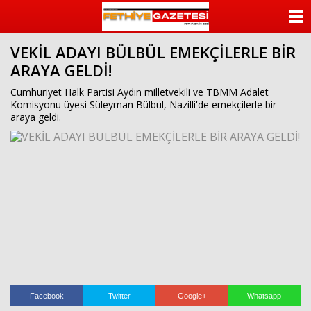
beylikdüzü
escort
ANASAYFA
beylikdüzü
escort
VEKİL ADAYI BÜLBÜL EMEKÇİLERLE BİR
KATEGORİLER
bayan
ARAYA GELDİ!
beylikdüzü
escort
YAZARLAR
Cumhuriyet Halk Partisi Aydın milletvekili ve TBMM Adalet
bayan
Komisyonu üyesi Süleyman Bülbül, Nazilli'de emekçilerle bir
escort
araya geldi.
beylikdüzü
ANKETLER
beylikdüzü
escort
FOTO GALERİ
VİDEO GALERİ
KÜNYE
İLETİŞİM
Facebook
Twitter
Google+
Whatsapp