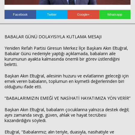
Facebook
Twitter
Google+
Whatsapp
BABALAR GÜNÜ DOLAYISIYLA KUTLAMA MESAJI
Haberin Doğru Adresi.
Yeniden Refah Partisi Giresun Merkez İlçe Başkanı Akın Eltuğral,
Babalar Günü nedeniyle yaptığı açıklamada, babaların aile
kurumunun ayakta kalmasında önemli bir görev üstlendiğini
belirtti.
Başkan Akın Eltuğral, ailesinin huzuru ve evlatlarının geleceği için
emek veren babaların, toplumun en kıymetli değerlerinden biri
olduğunu ifade etti.
“BABALARIMIZIN EMEĞİ VE NASİHATİ HAYATIMIZA YÖN VERİR”
Başkan Akın Eltuğral, babaların çocuklarına yalnızca destek değil;
aynı zamanda sevgi, güven, ahlak ve hayat tecrübesi
kazandırdığını söyledi.
Eltuğral, “Babalarımız; alın teriyle, duasıyla, nasihatiyle ve