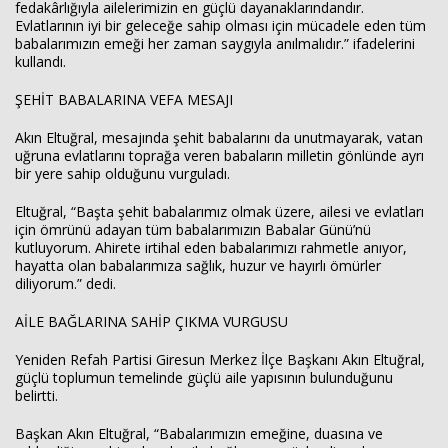
fedakârlığıyla ailelerimizin en güçlü dayanaklarındandır.
Evlatlarının iyi bir geleceğe sahip olması için mücadele eden tüm
babalarımızın emeği her zaman saygıyla anılmalıdır.” ifadelerini
kullandı.
ŞEHİT BABALARINA VEFA MESAJI
Akın Eltuğral, mesajında şehit babalarını da unutmayarak, vatan
uğruna evlatlarını toprağa veren babaların milletin gönlünde ayrı
bir yere sahip olduğunu vurguladı.
Eltuğral, “Başta şehit babalarımız olmak üzere, ailesi ve evlatları
için ömrünü adayan tüm babalarımızın Babalar Günü’nü
kutluyorum. Ahirete irtihal eden babalarımızı rahmetle anıyor,
hayatta olan babalarımıza sağlık, huzur ve hayırlı ömürler
diliyorum.” dedi.
AİLE BAĞLARINA SAHİP ÇIKMA VURGUSU
Yeniden Refah Partisi Giresun Merkez İlçe Başkanı Akın Eltuğral,
güçlü toplumun temelinde güçlü aile yapısının bulunduğunu
belirtti.
Başkan Akın Eltuğral, “Babalarımızın emeğine, duasına ve