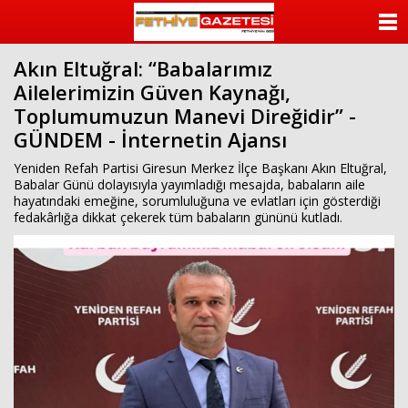
beylikdüzü
escort
ANASAYFA
beylikdüzü
escort
Akın Eltuğral: “Babalarımız
KATEGORİLER
bayan
Ailelerimizin Güven Kaynağı,
beylikdüzü
escort
Toplumumuzun Manevi Direğidir” -
YAZARLAR
bayan
GÜNDEM - İnternetin Ajansı
escort
beylikdüzü
ANKETLER
Yeniden Refah Partisi Giresun Merkez İlçe Başkanı Akın Eltuğral,
beylikdüzü
Babalar Günü dolayısıyla yayımladığı mesajda, babaların aile
escort
hayatındaki emeğine, sorumluluğuna ve evlatları için gösterdiği
FOTO GALERİ
fedakârlığa dikkat çekerek tüm babaların gününü kutladı.
VİDEO GALERİ
KÜNYE
İLETİŞİM