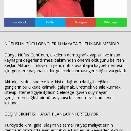
Facebook
Twitter
Google+
Whatsapp
Haberin Doğru Adresi.
NÜFUSUN GÜCÜ GENÇLERİN HAYATA TUTUNABİLMESİDİR
Dünya Nüfus Günü’nün, ülkelerin demografik yapısını ve insan
kaynağını değerlendirmesi bakımından önemli olduğunu belirten
Seçkin Aktürk, Türkiye’nin genç nüfus avantajını kaybetmemesi
için gençlere yaşanabilir bir gelecek sunması gerektiğini vurguladı.
Aktürk, “Nüfus sadece kaç kişi olduğumuzla ilgili değildir;
gençlerin bu ülkede kalmak, çalışmak, üretmek ve aile kurmak
isteyip istemediğiyle ilgilidir. Geleceğe güven duymayan
gençlerden sağlıklı bir nüfus yapısı beklenemez.” ifadelerini
kullandı.
GEÇİM SIKINTISI HAYAT PLANLARINI ERTELİYOR
Türkiye’de kira, gıda, ulaşım ve temel ihtiyaç maliyetlerinin
gençlerin omzunda ağır bir yük oluşturduğunu kaydeden Aktürk,