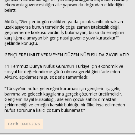
ekonomik güvencesizliğin aile yapısını da doğrudan etkilediğini
belirtti.
Aktürk, “Gençler bugün evlilikten ya da çocuk sahibi olmaktan
uzaklaşıyorsa bunun temelinde çoğu zaman isteksizlik değil,
geçinememe korkusu vardır. İş bulamayan, bulsa da emeğinin
karşılığını alamayan bir genç nasıl güvenle yuva kuracaktır?”
şeklinde konuştu.
GENÇLERE UMUT VERMEYEN DÜZEN NÜFUSU DA ZAYIFLATIR
11 Temmuz Dünya Nüfus Günü’nün Türkiye için ekonomik ve
sosyal bir değerlendirme günü olması gerektiğini ifade eden
Aktürk, açıklamasını şu sözlerle tamamladı:
“Türkiye’nin nüfus geleceğini koruması için gençlerin iş, gelir,
barınma ve gelecek kaygılarına gerçek çözümler üretilmelidir.
Gençlerin hayal kurabildiği, ailelerin çocuk sahibi olmaktan
çekinmediği ve emeğin karşılık bulduğu bir ülke inşa edilmeden
nüfus sorununa kalıcı çözüm bulunamaz.”
Tarih:
09-07-2026