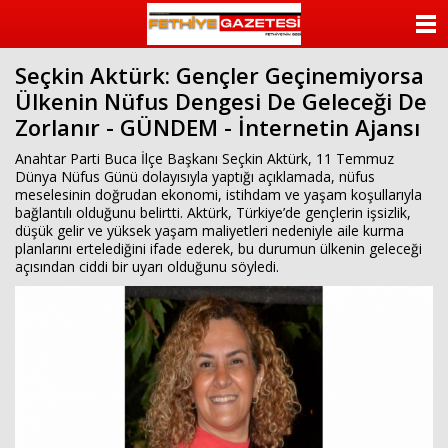
beylikdüzü
escort
ANASAYFA
beylikdüzü
escort
Seçkin Aktürk: Gençler Geçinemiyorsa
KATEGORİLER
bayan
Ülkenin Nüfus Dengesi De Geleceği De
beylikdüzü
escort
Zorlanır - GÜNDEM - İnternetin Ajansı
YAZARLAR
bayan
escort
Anahtar Parti Buca İlçe Başkanı Seçkin Aktürk, 11 Temmuz
beylikdüzü
ANKETLER
Dünya Nüfus Günü dolayısıyla yaptığı açıklamada, nüfus
beylikdüzü
meselesinin doğrudan ekonomi, istihdam ve yaşam koşullarıyla
escort
bağlantılı olduğunu belirtti. Aktürk, Türkiye’de gençlerin işsizlik,
FOTO GALERİ
düşük gelir ve yüksek yaşam maliyetleri nedeniyle aile kurma
planlarını ertelediğini ifade ederek, bu durumun ülkenin geleceği
açısından ciddi bir uyarı olduğunu söyledi.
VİDEO GALERİ
KÜNYE
İLETİŞİM