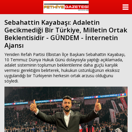
beylikdüzü
escort
ANASAYFA
beylikdüzü
escort
Sebahattin Kayabaşı: Adaletin
KATEGORİLER
bayan
Gecikmediği Bir Türkiye, Milletin Ortak
beylikdüzü
escort
Beklentisidir - GÜNDEM - İnternetin
YAZARLAR
bayan
Ajansı
escort
beylikdüzü
ANKETLER
Yeniden Refah Partisi Elbistan İlçe Başkanı Sebahattin Kayabaşı,
beylikdüzü
10 Temmuz Dünya Hukuk Günü dolayısıyla yaptığı açıklamada,
escort
adalet sisteminin toplumun beklentilerine daha güçlü karşılık
FOTO GALERİ
vermesi gerektiğini belirterek, hukukun üstünlüğünün eksiksiz
uygulandığı bir Türkiyenin herkesin ortak arzusu olduğunu
VİDEO GALERİ
söyledi.
KÜNYE
İLETİŞİM