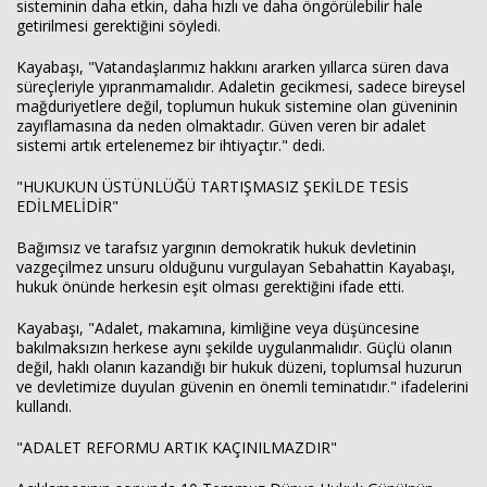
sisteminin daha etkin, daha hızlı ve daha öngörülebilir hale
getirilmesi gerektiğini söyledi.
Kayabaşı, "Vatandaşlarımız hakkını ararken yıllarca süren dava
süreçleriyle yıpranmamalıdır. Adaletin gecikmesi, sadece bireysel
mağduriyetlere değil, toplumun hukuk sistemine olan güveninin
zayıflamasına da neden olmaktadır. Güven veren bir adalet
sistemi artık ertelenemez bir ihtiyaçtır." dedi.
"HUKUKUN ÜSTÜNLÜĞÜ TARTIŞMASIZ ŞEKİLDE TESİS
EDİLMELİDİR"
Bağımsız ve tarafsız yargının demokratik hukuk devletinin
vazgeçilmez unsuru olduğunu vurgulayan Sebahattin Kayabaşı,
hukuk önünde herkesin eşit olması gerektiğini ifade etti.
Kayabaşı, "Adalet, makamına, kimliğine veya düşüncesine
bakılmaksızın herkese aynı şekilde uygulanmalıdır. Güçlü olanın
değil, haklı olanın kazandığı bir hukuk düzeni, toplumsal huzurun
ve devletimize duyulan güvenin en önemli teminatıdır." ifadelerini
kullandı.
"ADALET REFORMU ARTIK KAÇINILMAZDIR"