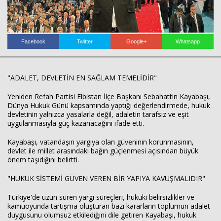
Facebook
Twitter
Google+
Whatsapp
Haberin Doğru Adresi.
"ADALET, DEVLETİN EN SAĞLAM TEMELİDİR"
Yeniden Refah Partisi Elbistan İlçe Başkanı Sebahattin Kayabaşı,
Dünya Hukuk Günü kapsamında yaptığı değerlendirmede, hukuk
devletinin yalnızca yasalarla değil, adaletin tarafsız ve eşit
uygulanmasıyla güç kazanacağını ifade etti.
Kayabaşı, vatandaşın yargıya olan güveninin korunmasının,
devlet ile millet arasındaki bağın güçlenmesi açısından büyük
önem taşıdığını belirtti.
"HUKUK SİSTEMİ GÜVEN VEREN BİR YAPIYA KAVUŞMALIDIR"
Türkiye'de uzun süren yargı süreçleri, hukuki belirsizlikler ve
kamuoyunda tartışma oluşturan bazı kararların toplumun adalet
duygusunu olumsuz etkilediğini dile getiren Kayabaşı, hukuk