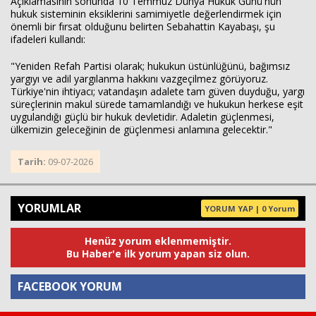
Açıklamasının sonunda 10 Temmuz Dünya Hukuk Günü'nün
hukuk sisteminin eksiklerini samimiyetle değerlendirmek için
önemli bir fırsat olduğunu belirten Sebahattin Kayabaşı, şu
ifadeleri kullandı:
"Yeniden Refah Partisi olarak; hukukun üstünlüğünü, bağımsız
yargıyı ve adil yargılanma hakkını vazgeçilmez görüyoruz.
Türkiye'nin ihtiyacı; vatandaşın adalete tam güven duyduğu, yargı
süreçlerinin makul sürede tamamlandığı ve hukukun herkese eşit
uygulandığı güçlü bir hukuk devletidir. Adaletin güçlenmesi,
ülkemizin geleceğinin de güçlenmesi anlamına gelecektir."
Tarih:
09-07-2026
YORUMLAR
YORUM YAP | 0 Yorum
Henüz yorum eklenmemiştir.
Bu Haber'e ilk yorum yapan siz olun.
FACEBOOK YORUM