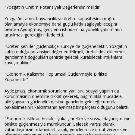
"Yozgat'ın Üretim Potansiyeli Değerlendirilmelidir"
Yozgat'ın tarım, hayvancılık ve üretim kapasitesinin doğru
planlamayla ekonomiye daha güçlü katkı sağlayabileceğini
belirten Aydoğmuş, gençlerin istihdamına yönelik yatırımların
artırılması gerektiğini ifade etti.
"Üreten şehirler güçlendikçe Türkiye de güçlenecektir. Yozgat'ın
sahip olduğu potansiyel değerlendirilmeli, üretici desteklenmeli,
gençlerimiz doğdukları şehirde gelecek kurabilecek imkânlara
kavuşmalıdır."
"Ekonomik Kalkınma Toplumsal Güçlenmeyle Birlikte
Yürümelidir"
Aydoğmuş, ekonomik sorunların yanı sıra sosyal yapının da
korunmasının önemine dikkat çekerek, bağımlılıkla mücadele,
aile yapısının güçlendirilmesi ve gençlerin geleceğe umutla
bakabilmesinin kalkınmanın ayrılmaz bir parçası olduğunu belirtti.
"Ekonomik istikrar; hukuk, liyakat, üretim ve sosyal dayanışmanın
birlikte güçlenmesiyle mümkündür. Gelecek Partisi olarak
vatandaşımızın refahını artıracak, gençlerimize umut verecek ve
ülkemizi yeniden güçlü bir ekonomik yapıya kavuşturacak