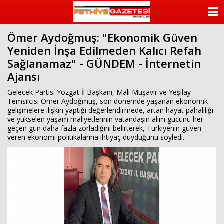
beylikdüzü
escort
ANASAYFA
beylikdüzü
escort
Ömer Aydoğmuş: "Ekonomik Güven
KATEGORİLER
bayan
Yeniden İnşa Edilmeden Kalıcı Refah
beylikdüzü
escort
Sağlanamaz" - GÜNDEM - İnternetin
YAZARLAR
bayan
Ajansı
escort
beylikdüzü
ANKETLER
Gelecek Partisi Yozgat İl Başkanı, Mali Müşavir ve Yeşilay
beylikdüzü
Temsilcisi Ömer Aydoğmuş, son dönemde yaşanan ekonomik
escort
gelişmelere ilişkin yaptığı değerlendirmede, artan hayat pahalılığı
FOTO GALERİ
ve yükselen yaşam maliyetlerinin vatandaşın alım gücünü her
geçen gün daha fazla zorladığını belirterek, Türkiyenin güven
VİDEO GALERİ
veren ekonomi politikalarına ihtiyaç duyduğunu söyledi.
KÜNYE
İLETİŞİM