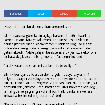
Facebook
Twitter
Google+
Whatsapp
“Faiz haramdır, bu düzen zulüm üretmektedir”
Haberin Doğru Adresi.
İslam inancına göre faizin açıkça haram kılındığını hatırlatan
Demir, “İslam, faizi yasaklayarak toplumsal eşitsizliklerin
derinleşmesini önler. Ancak mevcut iktidarın uyguladığı faiz
politikaları, zengini daha zengin, yoksulu daha yoksul hale
getirmektedir. Faizle çalışan bu sistem, artık yalnızca ekonomik
bir hata değil, vicdani bir çöküştür” ifadelerini kullandı.
“İcralık vatandaş sayısı milyonlarla ifade ediliyor”
Yılın ilk beş ayında icra dairelerine gelen dosya sayısının 4
milyonu aştığını vurgulayan Demir, “Türkiye’de her dört kişiden
biri icra tehdidi altında yaşıyor. Vatandaş, elektrik faturasını, su
borcunu ödeyemiyor. Kredi kartı borcu lüks harcama için değil,
temel gıda ve geçim için kullanılıyor. Halk, bankalara ve faiz
kıskacına teslim edilmiş durumda” dedi.
“Ekonomi rantın değil, insanın hizmetinde olmalı”