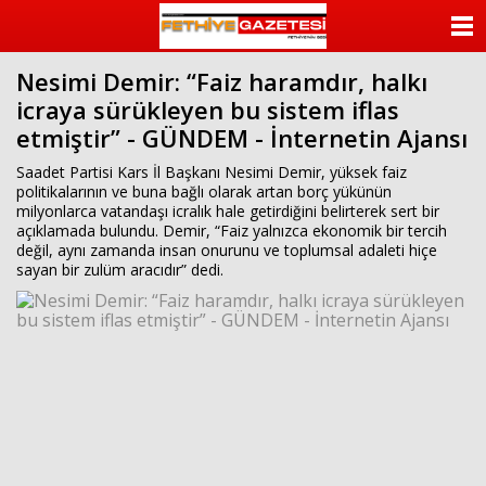
beylikdüzü
escort
ANASAYFA
beylikdüzü
escort
Nesimi Demir: “Faiz haramdır, halkı
KATEGORİLER
bayan
icraya sürükleyen bu sistem iflas
beylikdüzü
escort
etmiştir” - GÜNDEM - İnternetin Ajansı
YAZARLAR
bayan
escort
Saadet Partisi Kars İl Başkanı Nesimi Demir, yüksek faiz
beylikdüzü
ANKETLER
politikalarının ve buna bağlı olarak artan borç yükünün
beylikdüzü
milyonlarca vatandaşı icralık hale getirdiğini belirterek sert bir
escort
açıklamada bulundu. Demir, “Faiz yalnızca ekonomik bir tercih
FOTO GALERİ
değil, aynı zamanda insan onurunu ve toplumsal adaleti hiçe
sayan bir zulüm aracıdır” dedi.
VİDEO GALERİ
KÜNYE
İLETİŞİM