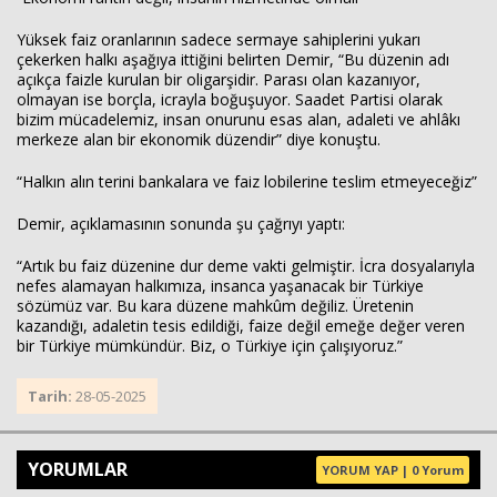
Yüksek faiz oranlarının sadece sermaye sahiplerini yukarı
çekerken halkı aşağıya ittiğini belirten Demir, “Bu düzenin adı
açıkça faizle kurulan bir oligarşidir. Parası olan kazanıyor,
olmayan ise borçla, icrayla boğuşuyor. Saadet Partisi olarak
bizim mücadelemiz, insan onurunu esas alan, adaleti ve ahlâkı
merkeze alan bir ekonomik düzendir” diye konuştu.
“Halkın alın terini bankalara ve faiz lobilerine teslim etmeyeceğiz”
Demir, açıklamasının sonunda şu çağrıyı yaptı:
“Artık bu faiz düzenine dur deme vakti gelmiştir. İcra dosyalarıyla
nefes alamayan halkımıza, insanca yaşanacak bir Türkiye
sözümüz var. Bu kara düzene mahkûm değiliz. Üretenin
kazandığı, adaletin tesis edildiği, faize değil emeğe değer veren
bir Türkiye mümkündür. Biz, o Türkiye için çalışıyoruz.”
Tarih:
28-05-2025
YORUMLAR
YORUM YAP | 0 Yorum