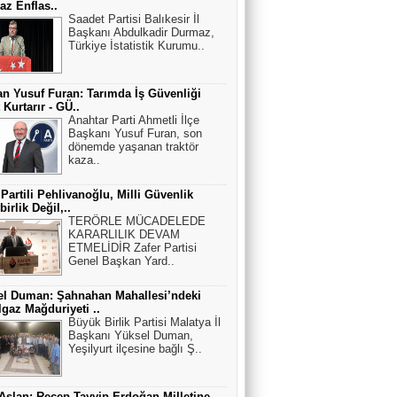
z Enflas..
Saadet Partisi Balıkesir İl
Başkanı Abdulkadir Durmaz,
Türkiye İstatistik Kurumu..
n Yusuf Furan: Tarımda İş Güvenliği
 Kurtarır - GÜ..
Anahtar Parti Ahmetli İlçe
Başkanı Yusuf Furan, son
dönemde yaşanan traktör
kaza..
 Partili Pehlivanoğlu, Milli Güvenlik
irlik Değil,..
TERÖRLE MÜCADELEDE
KARARLILIK DEVAM
ETMELİDİR Zafer Partisi
Genel Başkan Yard..
el Duman: Şahnahan Mahallesi’ndeki
gaz Mağduriyeti ..
Büyük Birlik Partisi Malatya İl
Başkanı Yüksel Duman,
Yeşilyurt ilçesine bağlı Ş..
 Aslan: Recep Tayyip Erdoğan Milletine