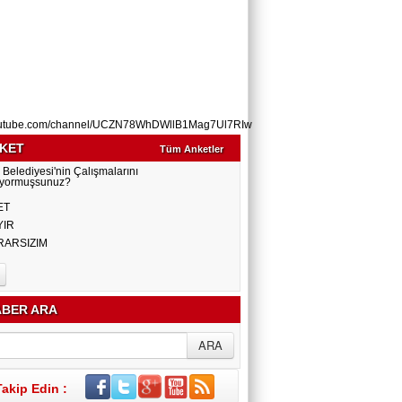
utube.com/channel/UCZN78WhDWllB1Mag7Ul7RIw
KET
Tüm Anketler
 Belediyesi'nin Çalışmalarını
yormuşsunuz?
ET
YIR
RARSIZIM
BER ARA
Takip Edin :