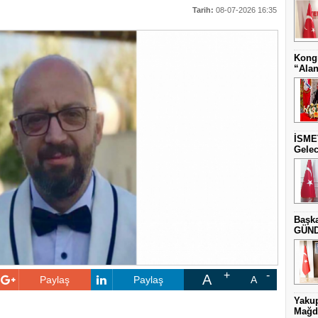
Tarih:
08-07-2026 16:35
Kongr
“Alan
İSME
Gelec
Başka
GÜNDE
A
Paylaş
Paylaş
A
Yakup
Mağdu