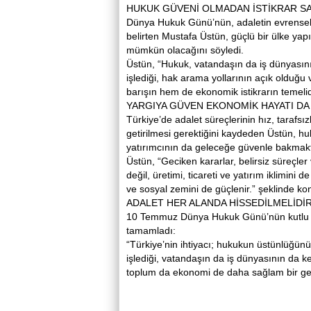
HUKUK GÜVENİ OLMADAN İSTİKRAR 
Dünya Hukuk Günü’nün, adaletin evrensel d
belirten Mustafa Üstün, güçlü bir ülke yapı
mümkün olacağını söyledi.
Üstün, “Hukuk, vatandaşın da iş dünyasının
işlediği, hak arama yollarının açık olduğu
barışın hem de ekonomik istikrarın temelidir
YARGIYA GÜVEN EKONOMİK HAYATI DA
Türkiye’de adalet süreçlerinin hız, tarafsı
getirilmesi gerektiğini kaydeden Üstün, hu
yatırımcının da geleceğe güvenle bakmakt
Üstün, “Geciken kararlar, belirsiz süreçle
değil, üretimi, ticareti ve yatırım iklimini
ve sosyal zemini de güçlenir.” şeklinde ko
ADALET HER ALANDA HİSSEDİLMELİDİ
10 Temmuz Dünya Hukuk Günü’nün kutlu ol
tamamladı:
“Türkiye’nin ihtiyacı; hukukun üstünlüğünü
işlediği, vatandaşın da iş dünyasının da ke
toplum da ekonomi de daha sağlam bir ge