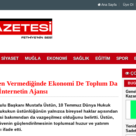
Ana Sayfa
Üye Ol
SİYASET
MUĞLA
EKONOMİ
SAĞLIK
EĞİTİM
SPOR
ÇO
ven Vermediğinde Ekonomi De Toplum Da
BUG
ternetin Ajansı
Genel
Kaza
urulu Başkanı Mustafa Üstün, 10 Temmuz Dünya Hukuk
hukukun üstünlüğünün yalnızca bireysel haklar açısından
esi bakımından da vazgeçilmez olduğunu belirtti. Üstün,
üvenin güçlendirilmesinin toplumsal huzur ve yatırım
Yenid
ifade etti.
Sadet