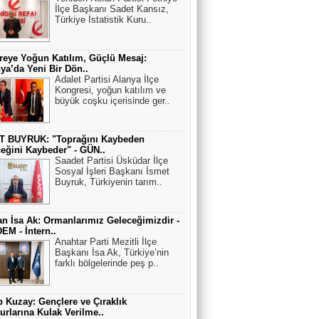
İlçe Başkanı Sadet Kansız,
Türkiye İstatistik Kuru..
eye Yoğun Katılım, Güçlü Mesaj:
ya’da Yeni Bir Dön..
Adalet Partisi Alanya İlçe
Kongresi, yoğun katılım ve
büyük coşku içerisinde ger..
T BUYRUK: "Toprağını Kaybeden
eğini Kaybeder" - GÜN..
Saadet Partisi Üsküdar İlçe
Sosyal İşleri Başkanı İsmet
Buyruk, Türkiyenin tarım..
n İsa Ak: Ormanlarımız Geleceğimizdir -
M - İntern..
Anahtar Parti Mezitli İlçe
Başkanı İsa Ak, Türkiye’nin
farklı bölgelerinde peş p..
 Kuzay: Gençlere ve Çıraklık
rlarına Kulak Verilme..