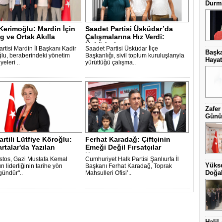
Durma
Kerimoğlu: Mardin İçin
Saadet Partisi Üsküdar’da
g ve Ortak Akılla
Çalışmalarına Hız Verdi:
c..
Üsküdar’ı..
rtisi Mardin İl Başkanı Kadir
Saadet Partisi Üsküdar İlçe
Başka
lu, beraberindeki yönetim
Başkanlığı, sivil toplum kuruluşlarıyla
Hayat
yeleri ..
yürüttüğü çalışma..
Zafer
Günüb
artili Lütfiye Köroğlu:
Ferhat Karadağ: Çiftçinin
rtalar'da Yazılan
Emeği Değil Fırsatçılar
..
Kazanıyor ..
stos, Gazi Mustafa Kemal
Cumhuriyet Halk Partisi Şanlıurfa İl
Yüks
n liderliğinin tarihe yön
Başkanı Ferhat Karadağ, Toprak
Doğal
gündür"..
Mahsulleri Ofisi’..
Halil