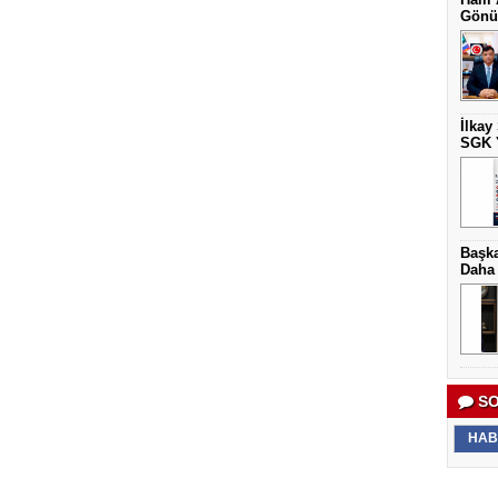
Gönül
İlkay
SGK Y
Başka
Daha 
SO
HAB