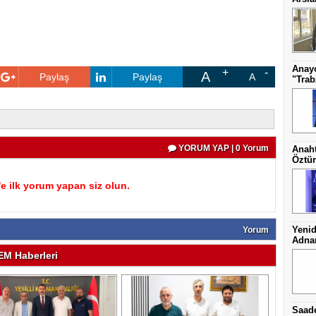
Anayo
A
Paylaş
Paylaş
A
"Trab
YORUM YAP | 0 Yorum
Anaht
Öztür
 ilk yorum yapan siz olun.
Yenid
Yorum
Adnan
M Haberleri
Saade