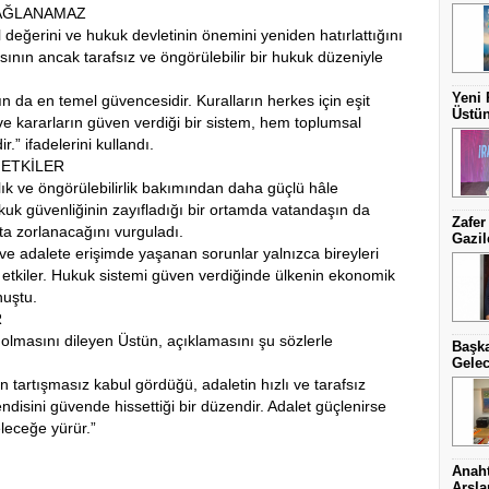
SAĞLANAMAZ
eğerini ve hukuk devletinin önemini yeniden hatırlattığını
sının ancak tarafsız ve öngörülebilir bir hukuk düzeniyle
Yeni 
 da en temel güvencesidir. Kuralların herkes için eşit
Üstün
 ve kararların güven verdiği bir sistem, hem toplumsal
.” ifadelerini kullandı.
 ETKİLER
zlık ve öngörülebilirlik bakımından daha güçlü hâle
kuk güvenliğinin zayıfladığı bir ortamda vatandaşın da
Zafer
a zorlanacağını vurguladı.
Gazil
r ve adalete erişimde yaşanan sorunlar yalnızca bireyleri
 de etkiler. Hukuk sistemi güven verdiğinde ülkenin ekonomik
nuştu.
R
masını dileyen Üstün, açıklamasını şu sözlerle
Başka
Gelec
n tartışmasız kabul gördüğü, adaletin hızlı ve tarafsız
ndisini güvende hissettiği bir düzendir. Adalet güçlenirse
leceğe yürür.”
Anaht
Arsl