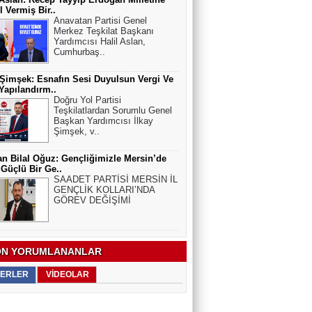
 Vermiş Bir..
Anavatan Partisi Genel
Merkez Teşkilat Başkanı
Yardımcısı Halil Aslan,
Cumhurbaş..
 Şimşek: Esnafın Sesi Duyulsun Vergi Ve
apılandırm..
Doğru Yol Partisi
Teşkilatlardan Sorumlu Genel
Başkan Yardımcısı İlkay
Şimşek, v..
n Bilal Oğuz: Gençliğimizle Mersin’de
Güçlü Bir Ge..
SAADET PARTİSİ MERSİN İL
GENÇLİK KOLLARI’NDA
GÖREV DEĞİŞİMİ
N YORUMLANANLAR
ERLER
VİDEOLAR