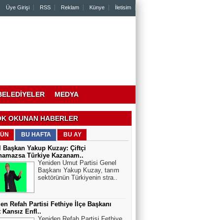
Üye Girişi
RSS
Reklam
Künye
İletisim
BELEDİYELER
MEDYA
K OKUNAN HABERLER
ÜN
BU HAFTA
BU AY
 Başkan Yakup Kuzay: Çiftçi
namazsa Türkiye Kazanam..
Yeniden Umut Partisi Genel
Başkanı Yakup Kuzay, tarım
sektörünün Türkiyenin stra..
en Refah Partisi Fethiye İlçe Başkanı
 Kansız Enfl..
Yeniden Refah Partisi Fethiye