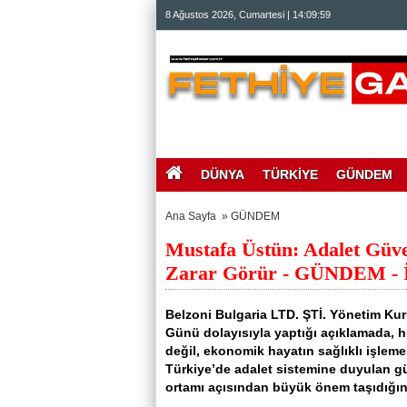
beylikdüzü
8 Ağustos 2026, Cumartesi | 14:10:00
escort
beylikdüzü
escort
bayan
beylikdüzü
escort
bayan
escort
beylikdüzü
beylikdüzü
escort
DÜNYA
TÜRKİYE
GÜNDEM
Ana Sayfa
»
GÜNDEM
Mustafa Üstün: Adalet Gü
Zarar Görür - GÜNDEM - İn
Belzoni Bulgaria LTD. ŞTİ. Yönetim K
Günü dolayısıyla yaptığı açıklamada, 
değil, ekonomik hayatın sağlıklı işlem
Türkiye’de adalet sistemine duyulan g
ortamı açısından büyük önem taşıdığını 