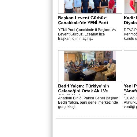
Başkan Levent Gürbüz:
Kadir 
Çanakkale’de YENİ Parti
Diyalo
Rüzgârı Büyüyo..
Çalışa
YENİ Parti Çanakkale İl Başkanı Av.
DEVA Pa
Levent Gürbüz, Eceabat İlçe
Kerimoğ
Başkanlığı’nın açılış..
kurulu ü
Bedri Yalçın: Türkiye’nin
Yeni P
Geleceğini Ortak Akıl Ve
"Anafa
Güçlü Kad..
Destan
Anadolu Birliği Partisi Genel Başkanı
"10 Ağu
Bedri Yalçın, parti genel merkezinde
Atatürkü
gerçekleşt..
verdiği 