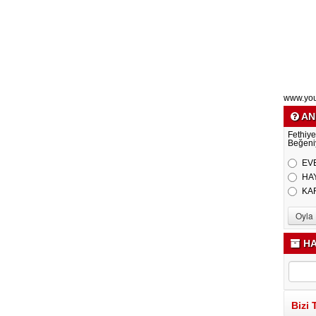
www.yo
AN
Fethiye
Beğeni
EV
HA
KA
HA
Bizi 