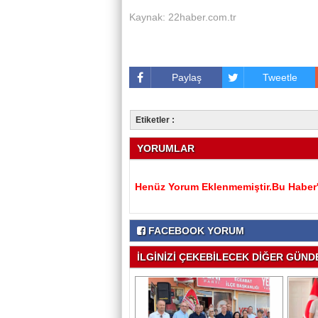
Kaynak: 22haber.com.tr
Paylaş
Tweetle
Etiketler :
YORUMLAR
Henüz Yorum Eklenmemiştir.Bu Haber'e
FACEBOOK YORUM
İLGİNİZİ ÇEKEBİLECEK DİĞER GÜNDE