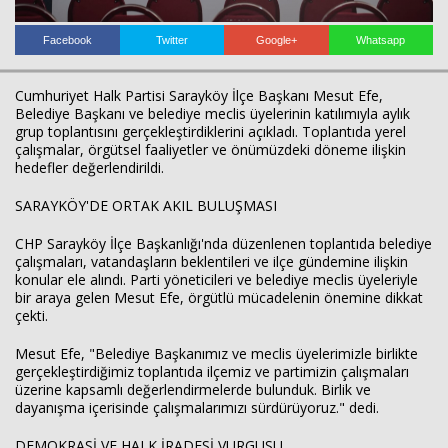
Facebook
Twitter
Google+
Whatsapp
Cumhuriyet Halk Partisi Sarayköy İlçe Başkanı Mesut Efe,
Belediye Başkanı ve belediye meclis üyelerinin katılımıyla aylık
grup toplantısını gerçekleştirdiklerini açıkladı. Toplantıda yerel
Haberin Doğru Adresi.
çalışmalar, örgütsel faaliyetler ve önümüzdeki döneme ilişkin
hedefler değerlendirildi.
SARAYKÖY'DE ORTAK AKIL BULUŞMASI
CHP Sarayköy İlçe Başkanlığı'nda düzenlenen toplantıda belediye
çalışmaları, vatandaşların beklentileri ve ilçe gündemine ilişkin
konular ele alındı. Parti yöneticileri ve belediye meclis üyeleriyle
bir araya gelen Mesut Efe, örgütlü mücadelenin önemine dikkat
çekti.
Mesut Efe, "Belediye Başkanımız ve meclis üyelerimizle birlikte
gerçekleştirdiğimiz toplantıda ilçemiz ve partimizin çalışmaları
üzerine kapsamlı değerlendirmelerde bulunduk. Birlik ve
dayanışma içerisinde çalışmalarımızı sürdürüyoruz." dedi.
DEMOKRASİ VE HALK İRADESİ VURGUSU