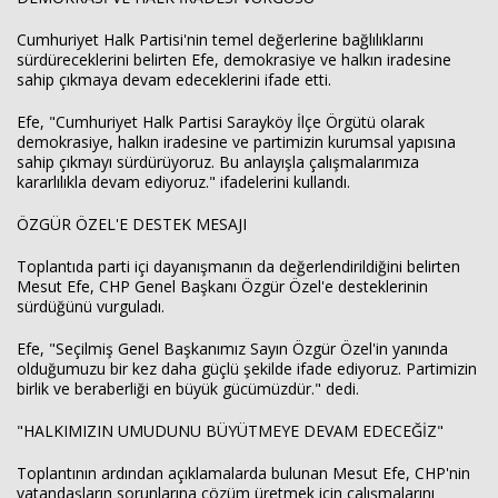
Cumhuriyet Halk Partisi'nin temel değerlerine bağlılıklarını
sürdüreceklerini belirten Efe, demokrasiye ve halkın iradesine
sahip çıkmaya devam edeceklerini ifade etti.
Efe, "Cumhuriyet Halk Partisi Sarayköy İlçe Örgütü olarak
demokrasiye, halkın iradesine ve partimizin kurumsal yapısına
sahip çıkmayı sürdürüyoruz. Bu anlayışla çalışmalarımıza
kararlılıkla devam ediyoruz." ifadelerini kullandı.
ÖZGÜR ÖZEL'E DESTEK MESAJI
Toplantıda parti içi dayanışmanın da değerlendirildiğini belirten
Mesut Efe, CHP Genel Başkanı Özgür Özel'e desteklerinin
sürdüğünü vurguladı.
Efe, "Seçilmiş Genel Başkanımız Sayın Özgür Özel'in yanında
olduğumuzu bir kez daha güçlü şekilde ifade ediyoruz. Partimizin
birlik ve beraberliği en büyük gücümüzdür." dedi.
"HALKIMIZIN UMUDUNU BÜYÜTMEYE DEVAM EDECEĞİZ"
Toplantının ardından açıklamalarda bulunan Mesut Efe, CHP'nin
vatandaşların sorunlarına çözüm üretmek için çalışmalarını