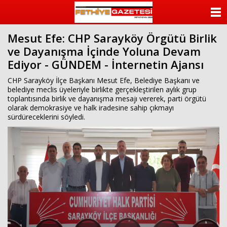
beylikdüzü
escort
ANASAYFA
beylikdüzü
escort
Mesut Efe: CHP Sarayköy Örgütü Birlik
KATEGORİLER
bayan
ve Dayanışma İçinde Yoluna Devam
beylikdüzü
escort
Ediyor - GÜNDEM - İnternetin Ajansı
YAZARLAR
bayan
escort
CHP Sarayköy İlçe Başkanı Mesut Efe, Belediye Başkanı ve
beylikdüzü
ANKETLER
belediye meclis üyeleriyle birlikte gerçekleştirilen aylık grup
beylikdüzü
toplantısında birlik ve dayanışma mesajı vererek, parti örgütü
escort
olarak demokrasiye ve halk iradesine sahip çıkmayı
FOTO GALERİ
sürdüreceklerini söyledi.
VİDEO GALERİ
KÜNYE
İLETİŞİM