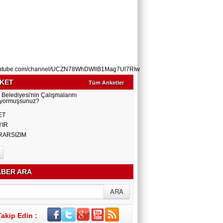
utube.com/channel/UCZN78WhDWllB1Mag7Ul7RIw
KET
Tüm Anketler
 Belediyesi'nin Çalışmalarını
yormuşsunuz?
ET
YIR
RARSIZIM
BER ARA
Takip Edin :