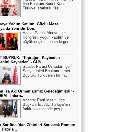
İlçe Başkanı Sadet Kansız,
Türkiye İstatistik Kuru..
eye Yoğun Katılım, Güçlü Mesaj:
ya’da Yeni Bir Dön..
Adalet Partisi Alanya İlçe
Kongresi, yoğun katılım ve
büyük coşku içerisinde ger..
T BUYRUK: "Toprağını Kaybeden
eğini Kaybeder" - GÜN..
Saadet Partisi Üsküdar İlçe
Sosyal İşleri Başkanı İsmet
Buyruk, Türkiyenin tarım..
n İsa Ak: Ormanlarımız Geleceğimizdir -
M - İntern..
Anahtar Parti Mezitli İlçe
Başkanı İsa Ak, Türkiye’nin
farklı bölgelerinde peş p..
 Sarıünal’dan Zihinleri Sarsacak Roman:
 Hatırla ..