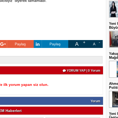
silcisiyiz” diyerek tamamladı.
Yeni 
Büyüd
A
Paylaş
Paylaş
A
Yakup
Mağdu
YORUM YAP | 0 Yorum
Ahmet
 ilk yorum yapan siz olun.
Politi
Yorum
M Haberleri
Yeni 
Üstün