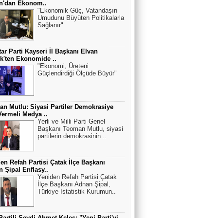
an'dan Ekonom..
"Ekonomik Güç, Vatandaşın
Umudunu Büyüten Politikalarla
Sağlanır"
ar Parti Kayseri İl Başkanı Elvan
k'ten Ekonomide ..
"Ekonomi, Üreteni
Güçlendirdiği Ölçüde Büyür"
n Mutlu: Siyasi Partiler Demokrasiye
ermeli Medya ..
Yerli ve Milli Parti Genel
Başkanı Teoman Mutlu, siyasi
partilerin demokrasinin ..
en Refah Partisi Çatak İlçe Başkanı
 Şipal Enflasy..
Yeniden Refah Partisi Çatak
İlçe Başkanı Adnan Şipal,
Türkiye İstatistik Kurumun..
Partili Seydi Ahmet Keleş: "Yeni Parti'yi