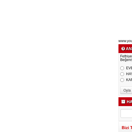
www.yo
AN
Fethiye
Beğeni
EV
HA
KA
HA
Bizi 