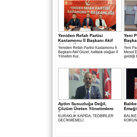
Yeniden Refah Partisi
Yeni P
Kastamonu İl Başkanı Akif
Başka
Güzel: "İsti..
Düzen 
Yeniden Refah Partisi Kastamonu İl
Yeni Pa
Başkanı Akif Güzel, haftalık olağan İl
Mesut Ef
Yönetim Kur..
geldiği 
Aydın Susuzluğa Değil,
Balıke
Çözüm Üreten Yönetimlere
Emeği
İhtiyaç Duyu..
- ..
KURAKLIK KAPIDA, TEDBİRLER
BALIKE
GECİKMEMELİ
KORUN