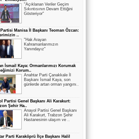
"Açıklanan Veriler Geçim
Sıkıntısının Devam Ettiğini
Gösteriyor"
 Partisi Manisa İl Başkanı Teoman Özcan:
erimizin ..
"Hak Arayan
Kahramanlarımızın
Yanındayız"
n İsmail Kaya: Ormanlarımızı Korumak
eğimizi Korum..
Anahtar Parti Çanakkale İl
Başkanı İsmail Kaya, son
günlerde artan orman yangını..
l Partisi Genel Başkanı Ali Karakurt:
zon Şehir Ha..
Anayol Partisi Genel Başkanı
Ali Karakurt, Trabzon Şehir
Hastanesinin ulaşım ve ..
ar Parti Karaköprü İlçe Başkanı Halil