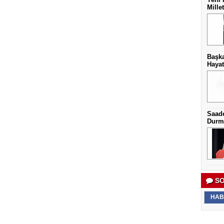
Mille
Başka
Hayat
Saade
Durma
SO
HAB