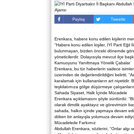
Paylaş
Tweetle
Erenkara, habere konu edilen kişilerin me
“Habere konu edilen kişiler, İYİ Parti Eğil 
bulunmayan, bizden önceki dönemde görev y
yöneticilerdir. Dolayısıyla mevcut ilçe baş
Kamuoyunu Yanıltmaya Yönelik Çabalar
Erenkara, bu tür haberlerin sadece isimle
üzerinden de değerlendirildiğini belirtti. 
karalamak için kullananların art niyetidir.
teşkilatımıza gölge düşürmeye çalışanların
Sahada Siyaset, Halk İçinde Mücadele
Erenkara açıklamasını şöyle sürdürdü: “Bi
olarak dimdik ayaktayız ve görevimizin ba
sahada, halkın içinde yapmaya devam ediy
döken bir anlayışla yolumuza devam ediyo
Mücadelede Farkımız
Abdullah Erenkara, sözlerini, “Onlar algı ve