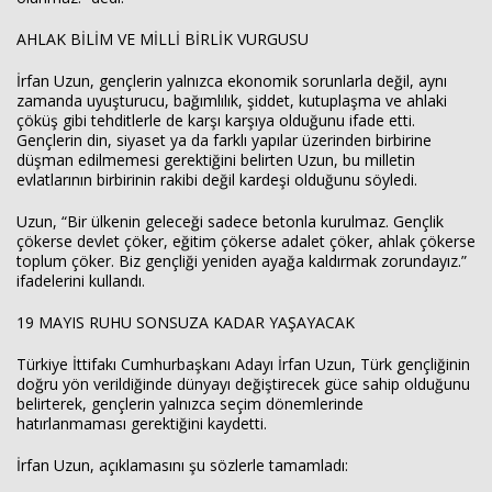
AHLAK BİLİM VE MİLLİ BİRLİK VURGUSU
İrfan Uzun, gençlerin yalnızca ekonomik sorunlarla değil, aynı
zamanda uyuşturucu, bağımlılık, şiddet, kutuplaşma ve ahlaki
çöküş gibi tehditlerle de karşı karşıya olduğunu ifade etti.
Gençlerin din, siyaset ya da farklı yapılar üzerinden birbirine
düşman edilmemesi gerektiğini belirten Uzun, bu milletin
evlatlarının birbirinin rakibi değil kardeşi olduğunu söyledi.
Uzun, “Bir ülkenin geleceği sadece betonla kurulmaz. Gençlik
çökerse devlet çöker, eğitim çökerse adalet çöker, ahlak çökerse
toplum çöker. Biz gençliği yeniden ayağa kaldırmak zorundayız.”
ifadelerini kullandı.
19 MAYIS RUHU SONSUZA KADAR YAŞAYACAK
Türkiye İttifakı Cumhurbaşkanı Adayı İrfan Uzun, Türk gençliğinin
doğru yön verildiğinde dünyayı değiştirecek güce sahip olduğunu
belirterek, gençlerin yalnızca seçim dönemlerinde
hatırlanmaması gerektiğini kaydetti.
İrfan Uzun, açıklamasını şu sözlerle tamamladı: