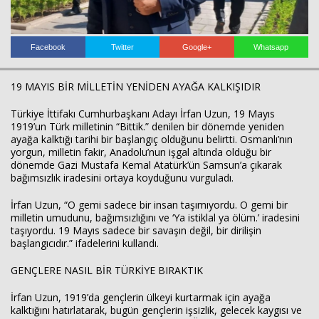
Facebook
Twitter
Google+
Whatsapp
19 MAYIS BİR MİLLETİN YENİDEN AYAĞA KALKIŞIDIR
Haberin Doğru Adresi.
Türkiye İttifakı Cumhurbaşkanı Adayı İrfan Uzun, 19 Mayıs
1919’un Türk milletinin “Bittik.” denilen bir dönemde yeniden
ayağa kalktığı tarihi bir başlangıç olduğunu belirtti. Osmanlı’nın
yorgun, milletin fakir, Anadolu’nun işgal altında olduğu bir
dönemde Gazi Mustafa Kemal Atatürk’ün Samsun’a çıkarak
bağımsızlık iradesini ortaya koyduğunu vurguladı.
İrfan Uzun, “O gemi sadece bir insan taşımıyordu. O gemi bir
milletin umudunu, bağımsızlığını ve ‘Ya istiklal ya ölüm.’ iradesini
taşıyordu. 19 Mayıs sadece bir savaşın değil, bir dirilişin
başlangıcıdır.” ifadelerini kullandı.
GENÇLERE NASIL BİR TÜRKİYE BIRAKTIK
İrfan Uzun, 1919’da gençlerin ülkeyi kurtarmak için ayağa
kalktığını hatırlatarak, bugün gençlerin işsizlik, gelecek kaygısı ve