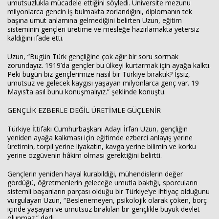
umutsuzlukla mücadele ettiğini söyledi. Üniversite mezunu
milyonlarca gencin iş bulmakta zorlandığını, diplomanın tek
başına umut anlamına gelmediğini belirten Uzun, eğitim
sisteminin gençleri üretime ve mesleğe hazırlamakta yetersiz
kaldığını ifade etti.
Uzun, “Bugün Türk gençliğine çok ağır bir soru sormak
zorundayız. 1919’da gençler bu ülkeyi kurtarmak için ayağa kalktı.
Peki bugün biz gençlerimize nasıl bir Türkiye bıraktık? İşsiz,
umutsuz ve gelecek kaygısı yaşayan milyonlarca genç var. 19
Mayıs’ta asıl bunu konuşmalıyız.” şeklinde konuştu.
GENÇLİK EZBERLE DEĞİL ÜRETİMLE GÜÇLENİR
Türkiye İttifakı Cumhurbaşkanı Adayı İrfan Uzun, gençliğin
yeniden ayağa kalkması için eğitimde ezberci anlayış yerine
üretimin, torpil yerine liyakatin, kavga yerine bilimin ve korku
yerine özgüvenin hâkim olması gerektiğini belirtti.
Gençlerin yeniden hayal kurabildiği, mühendislerin değer
gördüğü, öğretmenlerin geleceğe umutla baktığı, sporcuların
sistemli başarıların parçası olduğu bir Türkiye’ye ihtiyaç olduğunu
vurgulayan Uzun, “Beslenemeyen, psikolojik olarak çöken, borç
içinde yaşayan ve umutsuz bırakılan bir gençlikle büyük devlet
olunmaz.” dedi.