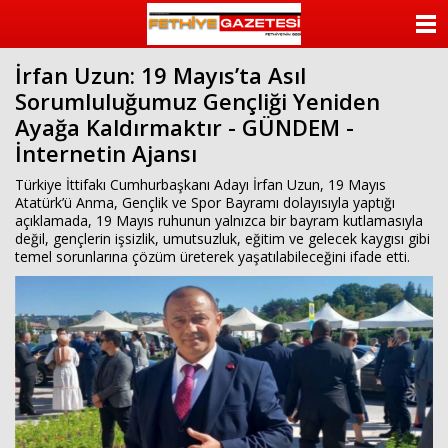
beylikdüzü
escort
ANASAYFA
beylikdüzü
escort
İrfan Uzun: 19 Mayıs’ta Asıl
KATEGORİLER
bayan
Sorumluluğumuz Gençliği Yeniden
beylikdüzü
escort
Ayağa Kaldırmaktır - GÜNDEM -
YAZARLAR
bayan
İnternetin Ajansı
escort
beylikdüzü
ANKETLER
Türkiye İttifakı Cumhurbaşkanı Adayı İrfan Uzun, 19 Mayıs
beylikdüzü
Atatürk’ü Anma, Gençlik ve Spor Bayramı dolayısıyla yaptığı
escort
açıklamada, 19 Mayıs ruhunun yalnızca bir bayram kutlamasıyla
FOTO GALERİ
değil, gençlerin işsizlik, umutsuzluk, eğitim ve gelecek kaygısı gibi
temel sorunlarına çözüm üreterek yaşatılabileceğini ifade etti.
VİDEO GALERİ
KÜNYE
İLETİŞİM