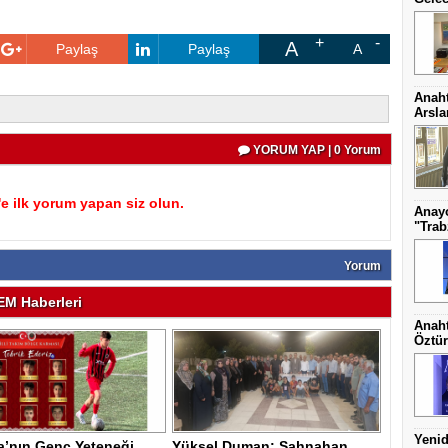
A
Paylaş
Paylaş
A
Anaht
Arsl
YORUM YAP | 0 Yorum
 ilk yorum yapan siz olun.
Anayo
"Trab
Yorum
M Haberleri
Anaht
Öztür
Yenid
a’nın Genç Yeteneği
Yüksel Duman: Şahnahan