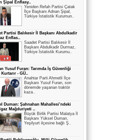
 Şipal Enflasy..
Yeniden Refah Partisi Çatak
İlçe Başkanı Adnan Şipal,
Türkiye İstatistik Kurumun..
t Partisi Balıkesir İl Başkanı Abdulkadir
z Enflas..
Saadet Partisi Balıkesir İl
Başkanı Abdulkadir Durmaz,
Türkiye İstatistik Kurumu..
n Yusuf Furan: Tarımda İş Güvenliği
 Kurtarır - GÜ..
Anahtar Parti Ahmetli İlçe
Başkanı Yusuf Furan, son
dönemde yaşanan traktör
kaza..
el Duman: Şahnahan Mahallesi’ndeki
gaz Mağduriyeti ..
Büyük Birlik Partisi Malatya İl
Başkanı Yüksel Duman,
Yeşilyurt ilçesine bağlı Ş..
 Partili Pehlivanoğlu, Milli Güvenlik