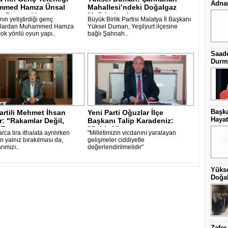
Adnan
med Hamza Ünsal
Mahallesi’ndeki Doğalgaz
a Damga V..
Mağduriyeti ..
ın yetiştirdiği genç
Büyük Birlik Partisi Malatya İl Başkanı
culardan Muhammed Hamza
Yüksel Duman, Yeşilyurt ilçesine
çok yönlü oyun yapı..
bağlı Şahnah..
Saade
Durma
Başka
artili Mehmet İhsan
Yeni Parti Oğuzlar İlçe
Hayat
: "Rakamlar Değil,
Başkanı Talip Karadeniz:
 Te..
"Şehit Aile..
arca lira ithalata ayrılırken
"Milletimizin vicdanını yaralayan
in yalnız bırakılması da,
gelişmeler ciddiyetle
ımızı..
değerlendirilmelidir"
Yüks
Doğal
Zafer