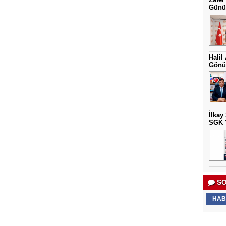
Günüb
Halil
Gönül
İlkay
SGK Y
SO
HAB