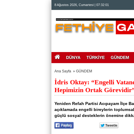
beylikdüzü
8 Ağustos 2026, Cumartesi | 07:32:01
escort
beylikdüzü
escort
bayan
beylikdüzü
escort
bayan
escort
beylikdüzü
beylikdüzü
escort
DÜNYA
TÜRKİYE
GÜNDEM
Ana Sayfa
»
GÜNDEM
İdris Oktay: “Engelli Vatan
Hepimizin Ortak Görevidir
Yeniden Refah Partisi Acıpayam İlçe Baş
açıklamada engelli bireylerin toplumsal
güçlü sosyal desteklerin önemine dikka