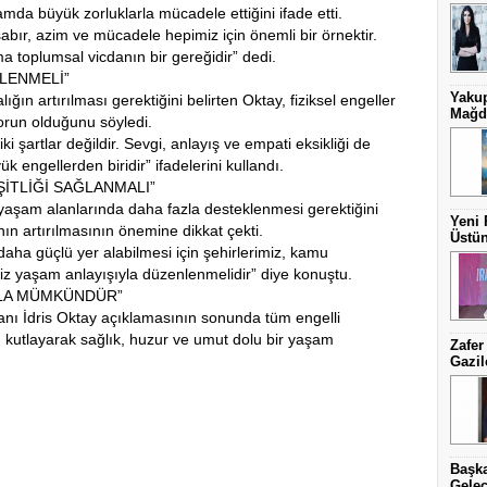
da büyük zorluklarla mücadele ettiğini ifade etti.
sabır, azim ve mücadele hepimiz için önemli bir örnektir.
ma toplumsal vicdanın bir gereğidir” dedi.
LENMELİ”
Yakup
ığın artırılması gerektiğini belirten Oktay, fiziksel engeller
Mağdu
sorun olduğunu söyledi.
ki şartlar değildir. Sevgi, anlayış ve empati eksikliği de
 engellerden biridir” ifadelerini kullandı.
ŞİTLİĞİ SAĞLANMALI”
l yaşam alanlarında daha fazla desteklenmesi gerektiğini
Yeni 
ının artırılmasının önemine dikkat çekti.
Üstün
daha güçlü yer alabilmesi için şehirlerimiz, kamu
iz yaşam anlayışıyla düzenlenmelidir” diye konuştu.
YLA MÜMKÜNDÜR”
anı İdris Oktay açıklamasının sonunda tüm engelli
’nı kutlayarak sağlık, huzur ve umut dolu bir yaşam
Zafer
Gazil
Başka
Gelec