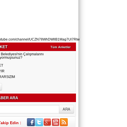
utube.com/channel/UCZN78WhDWllB1Mag7Ul7RIw
KET
Tüm Anketler
 Belediyesi'nin Çalışmalarını
yormuşsunuz?
ET
YIR
RARSIZIM
BER ARA
Takip Edin :