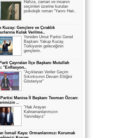
Hafıza, zaman ve insanın
seçimleri üzerine kurulan
psikolojik roman “Yarını Hatı..
 Kuzay: Gençlere ve Çıraklık
rlarına Kulak Verilme..
Yeniden Umut Partisi Genel
Başkanı Yakup Kuzay,
Türkiyenin geleceğinin
gençlerin..
Parti Çayıralan İlçe Başkanı Mutullah
: "Enflasyon..
"Açıklanan Veriler Geçim
Sıkıntısının Devam Ettiğini
Gösteriyor"
 Partisi Manisa İl Başkanı Teoman Özcan:
erimizin ..
"Hak Arayan
Kahramanlarımızın
Yanındayız"
n İsmail Kaya: Ormanlarımızı Korumak
eğimizi Korum..