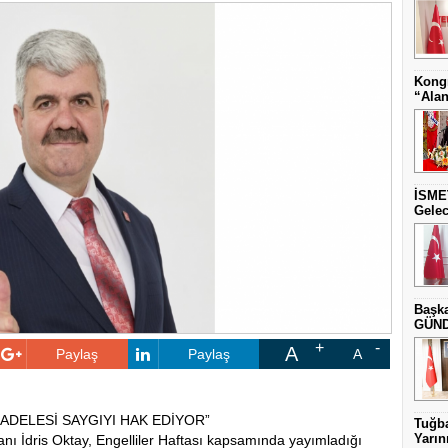
Kongr
“Alan
İSME
Gelec
Başka
GÜNDE
A
Paylaş
Paylaş
A
ADELESİ SAYGIYI HAK EDİYOR”
Tuğba
Yarını
nı İdris Oktay, Engelliler Haftası kapsamında yayımladığı