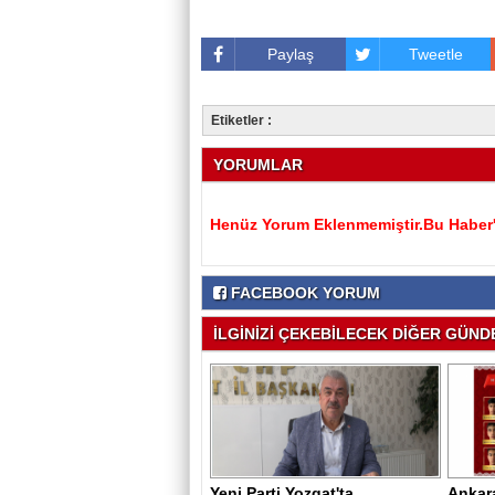
Paylaş
Tweetle
Etiketler :
YORUMLAR
Henüz Yorum Eklenmemiştir.Bu Haber'e
FACEBOOK YORUM
İLGİNİZİ ÇEKEBİLECEK DİĞER GÜNDE
Yeni Parti Yozgat'ta
Ankar