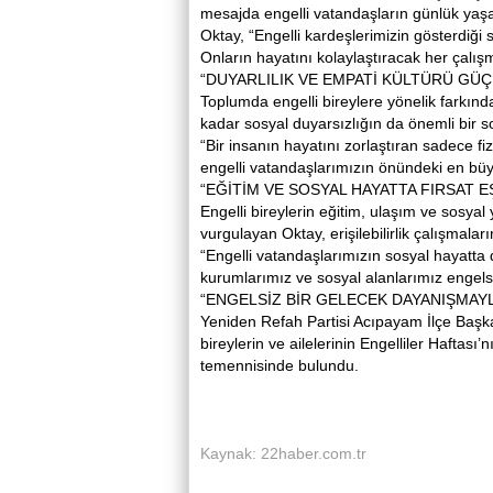
mesajda engelli vatandaşların günlük yaşam
Oktay, “Engelli kardeşlerimizin gösterdiği 
Onların hayatını kolaylaştıracak her çalış
“DUYARLILIK VE EMPATİ KÜLTÜRÜ GÜÇ
Toplumda engelli bireylere yönelik farkındal
kadar sosyal duyarsızlığın da önemli bir 
“Bir insanın hayatını zorlaştıran sadece fizi
engelli vatandaşlarımızın önündeki en büyük
“EĞİTİM VE SOSYAL HAYATTA FIRSAT E
Engelli bireylerin eğitim, ulaşım ve sosya
vurgulayan Oktay, erişilebilirlik çalışmalar
“Engelli vatandaşlarımızın sosyal hayatta 
kurumlarımız ve sosyal alanlarımız engels
“ENGELSİZ BİR GELECEK DAYANIŞMA
Yeniden Refah Partisi Acıpayam İlçe Başk
bireylerin ve ailelerinin Engelliler Haftası
temennisinde bulundu.
Kaynak: 22haber.com.tr