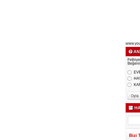
www.yo
AN
Fethiye
Beğeni
EV
HA
KA
HA
Bizi 