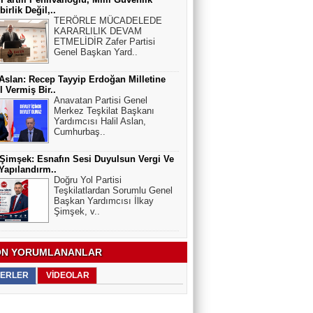
irlik Değil,..
TERÖRLE MÜCADELEDE
KARARLILIK DEVAM
ETMELİDİR Zafer Partisi
Genel Başkan Yard..
 Aslan: Recep Tayyip Erdoğan Milletine
 Vermiş Bir..
Anavatan Partisi Genel
Merkez Teşkilat Başkanı
Yardımcısı Halil Aslan,
Cumhurbaş..
 Şimşek: Esnafın Sesi Duyulsun Vergi Ve
apılandırm..
Doğru Yol Partisi
Teşkilatlardan Sorumlu Genel
Başkan Yardımcısı İlkay
Şimşek, v..
N YORUMLANANLAR
ERLER
VİDEOLAR