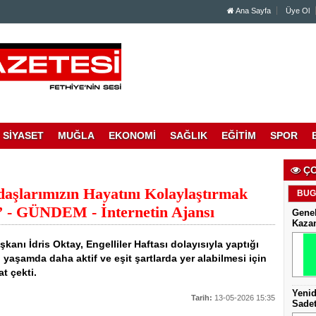
Ana Sayfa
Üye Ol
SİYASET
MUĞLA
EKONOMİ
SAĞLIK
EĞİTİM
SPOR
ÇO
daşlarımızın Hayatını Kolaylaştırmak
BUG
” - GÜNDEM - İnternetin Ajansı
Genel
Kaza
kanı İdris Oktay, Engelliler Haftası dolayısıyla yaptığı
 yaşamda daha aktif ve eşit şartlarda yer alabilmesi için
t çekti.
Yenid
Tarih:
13-05-2026 15:35
Sadet