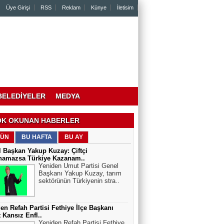
Üye Girişi
RSS
Reklam
Künye
İletisim
BELEDİYELER
MEDYA
K OKUNAN HABERLER
ÜN
BU HAFTA
BU AY
 Başkan Yakup Kuzay: Çiftçi
namazsa Türkiye Kazanam..
Yeniden Umut Partisi Genel
Başkanı Yakup Kuzay, tarım
sektörünün Türkiyenin stra..
en Refah Partisi Fethiye İlçe Başkanı
 Kansız Enfl..
Yeniden Refah Partisi Fethiye