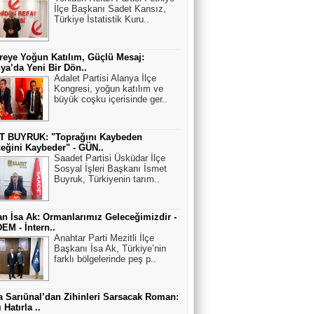
İlçe Başkanı Sadet Kansız,
Türkiye İstatistik Kuru..
eye Yoğun Katılım, Güçlü Mesaj:
ya’da Yeni Bir Dön..
Adalet Partisi Alanya İlçe
Kongresi, yoğun katılım ve
büyük coşku içerisinde ger..
T BUYRUK: "Toprağını Kaybeden
eğini Kaybeder" - GÜN..
Saadet Partisi Üsküdar İlçe
Sosyal İşleri Başkanı İsmet
Buyruk, Türkiyenin tarım..
n İsa Ak: Ormanlarımız Geleceğimizdir -
M - İntern..
Anahtar Parti Mezitli İlçe
Başkanı İsa Ak, Türkiye’nin
farklı bölgelerinde peş p..
 Sarıünal’dan Zihinleri Sarsacak Roman:
 Hatırla ..