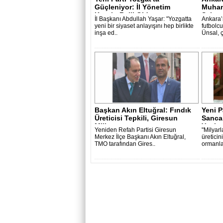
Güçleniyor: İl Yönetim
Muham
Kurulu Belli Old..
Sahay
İl Başkanı Abdullah Yaşar: "Yozgatta
Ankara’n
yeni bir siyaset anlayışını hep birlikte
futbol
inşa ed..
Ünsal, 
Başkan Akın Eltuğral: Fındık
Yeni P
Üreticisi Tepkili, Giresun
Sancar
Mill..
Yanlış
Yeniden Refah Partisi Giresun
"Milyarl
Merkez İlçe Başkanı Akın Eltuğral,
üreticin
TMO tarafından Gires..
ormanlar