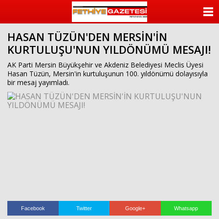
beylikdüzü
escort
ANASAYFA
beylikdüzü
escort
HASAN TÜZÜN'DEN MERSİN'İN
KATEGORİLER
bayan
KURTULUŞU'NUN YILDÖNÜMÜ MESAJI!
beylikdüzü
escort
YAZARLAR
AK Parti Mersin Büyükşehir ve Akdeniz Belediyesi Meclis Üyesi
bayan
Hasan Tüzün, Mersin'in kurtuluşunun 100. yıldönümü dolayısıyla
escort
bir mesaj yayımladı.
beylikdüzü
ANKETLER
beylikdüzü
escort
FOTO GALERİ
VİDEO GALERİ
KÜNYE
İLETİŞİM
Facebook
Twitter
Google+
Whatsapp