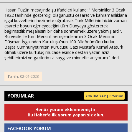
Hasan Tüzün mesajında şu ifadeleri kullandı:" Mersinliler 3 Ocak
1922 tarihinde gösterdiği olağanüstü cesaret ve kahramanlıklarla
işgal kuvvetlerini hezimete uğratarak Türk Milletinin hiçbir zaman
esarete boyun eğmeyeceğini tüm Dünyaya göstererek
bağımsızlık meşalesini bir daha sönmemek üzere yakmışlardır.
Bu vesile ile tüm Mersinli hemşehrilerimin 3 Ocak Mersin’in
Haberin Doğru Adresi.
Düşman İşgalinden Kurtuluşu’nun 100. Yıldönümünü kutlar,
Başta Cumhuriyetimizin Kurucusu Gazi Mustafa Kemal Atatürk
olmak üzere kurtuluş mücadelesinde destan yazan aziz
şehitlerimizi ve gazilerimizi saygı ve minnetle anıyorum." dedi.
Tarih:
02-01-2023
YORUMLAR
YORUM YAP | 0 Yorum
Henüz yorum eklenmemiştir.
Bu Haber'e ilk yorum yapan siz olun.
FACEBOOK YORUM