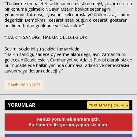
“Türkiye’de muhalefet, artık sadece eleştiren değil, çözüm üreten
bir konuma gelmelidir. Sayın Özel’in boykot seçeneğini
gündemde tutması, siyasetin ilkeli duruşla yürütülmesi açısından
değerlidir. Demokrasi, cesaret ister; bugün o cesareti gösteren
her lider, halkın gönlünde yer bulacaktır.”
“HALKIN SANDIĞI, HALKIN GELECEĞİDİR”
Sevim, sözlerini şu şekilde tamamladı:
“Halkın sandığı, sadece oy verme alanı değil, aynı zamanda bir
gelecek mücadelesidir. Cumhuriyet ve Adalet Partisi olarak biz de
bu mücadelede halkın yanında durmaya, adaleti ve demokrasiyi
savunmaya devam edeceğiz.”
Tarih:
06-10-2025
YORUMLAR
YORUM YAP | 0 Yorum
Henüz yorum eklenmemiştir.
Bu Haber'e ilk yorum yapan siz olun.