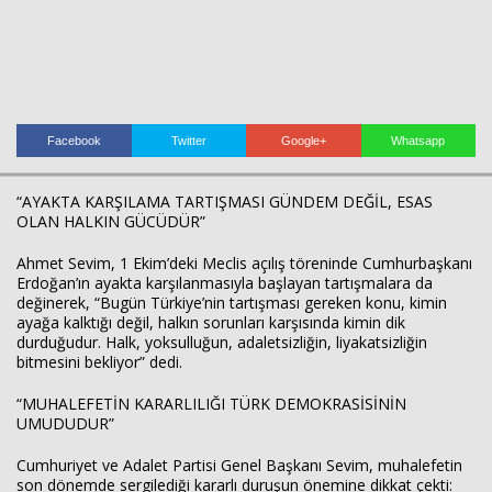
Facebook
Twitter
Google+
Whatsapp
Haberin Doğru Adresi.
“AYAKTA KARŞILAMA TARTIŞMASI GÜNDEM DEĞİL, ESAS
OLAN HALKIN GÜCÜDÜR”
Ahmet Sevim, 1 Ekim’deki Meclis açılış töreninde Cumhurbaşkanı
Erdoğan’ın ayakta karşılanmasıyla başlayan tartışmalara da
değinerek, “Bugün Türkiye’nin tartışması gereken konu, kimin
ayağa kalktığı değil, halkın sorunları karşısında kimin dik
durduğudur. Halk, yoksulluğun, adaletsizliğin, liyakatsizliğin
bitmesini bekliyor” dedi.
“MUHALEFETİN KARARLILIĞI TÜRK DEMOKRASİSİNİN
UMUDUDUR”
Cumhuriyet ve Adalet Partisi Genel Başkanı Sevim, muhalefetin
son dönemde sergilediği kararlı duruşun önemine dikkat çekti: