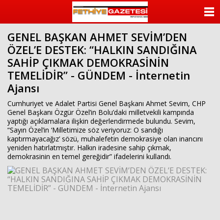
beylikdüzü
escort
ANASAYFA
beylikdüzü
escort
GENEL BAŞKAN AHMET SEVİM’DEN
KATEGORİLER
bayan
ÖZEL’E DESTEK: “HALKIN SANDIĞINA
beylikdüzü
escort
SAHİP ÇIKMAK DEMOKRASİNİN
YAZARLAR
bayan
TEMELİDİR” - GÜNDEM - İnternetin
escort
beylikdüzü
Ajansı
ANKETLER
beylikdüzü
escort
Cumhuriyet ve Adalet Partisi Genel Başkanı Ahmet Sevim, CHP
FOTO GALERİ
Genel Başkanı Özgür Özel’in Bolu’daki milletvekili kampında
yaptığı açıklamalara ilişkin değerlendirmede bulundu. Sevim,
“Sayın Özel’in ‘Milletimize söz veriyoruz: O sandığı
VİDEO GALERİ
kaptırmayacağız’ sözü, muhalefetin demokrasiye olan inancını
yeniden hatırlatmıştır. Halkın iradesine sahip çıkmak,
demokrasinin en temel gereğidir” ifadelerini kullandı.
KÜNYE
İLETİŞİM