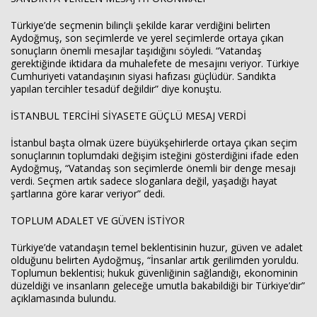
Türkiye’de seçmenin bilinçli şekilde karar verdiğini belirten
Aydoğmuş, son seçimlerde ve yerel seçimlerde ortaya çıkan
sonuçların önemli mesajlar taşıdığını söyledi. “Vatandaş
gerektiğinde iktidara da muhalefete de mesajını veriyor. Türkiye
Cumhuriyeti vatandaşının siyasi hafızası güçlüdür. Sandıkta
yapılan tercihler tesadüf değildir” diye konuştu.
İSTANBUL TERCİHİ SİYASETE GÜÇLÜ MESAJ VERDİ
İstanbul başta olmak üzere büyükşehirlerde ortaya çıkan seçim
sonuçlarının toplumdaki değişim isteğini gösterdiğini ifade eden
Aydoğmuş, “Vatandaş son seçimlerde önemli bir denge mesajı
verdi. Seçmen artık sadece sloganlara değil, yaşadığı hayat
şartlarına göre karar veriyor” dedi.
TOPLUM ADALET VE GÜVEN İSTİYOR
Türkiye’de vatandaşın temel beklentisinin huzur, güven ve adalet
olduğunu belirten Aydoğmuş, “İnsanlar artık gerilimden yoruldu.
Toplumun beklentisi; hukuk güvenliğinin sağlandığı, ekonominin
düzeldiği ve insanların geleceğe umutla bakabildiği bir Türkiye’dir”
açıklamasında bulundu.