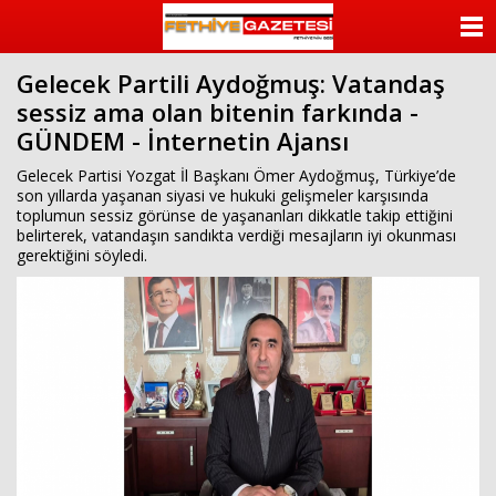
beylikdüzü
escort
ANASAYFA
beylikdüzü
escort
Gelecek Partili Aydoğmuş: Vatandaş
KATEGORİLER
bayan
sessiz ama olan bitenin farkında -
beylikdüzü
escort
GÜNDEM - İnternetin Ajansı
YAZARLAR
bayan
escort
Gelecek Partisi Yozgat İl Başkanı Ömer Aydoğmuş, Türkiye’de
beylikdüzü
ANKETLER
son yıllarda yaşanan siyasi ve hukuki gelişmeler karşısında
beylikdüzü
toplumun sessiz görünse de yaşananları dikkatle takip ettiğini
escort
belirterek, vatandaşın sandıkta verdiği mesajların iyi okunması
FOTO GALERİ
gerektiğini söyledi.
VİDEO GALERİ
KÜNYE
İLETİŞİM