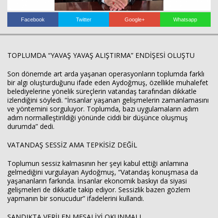
Facebook
Twitter
Google+
Whatsapp
TOPLUMDA “YAVAŞ YAVAŞ ALIŞTIRMA” ENDİŞESİ OLUŞTU
Haberin Doğru Adresi.
Son dönemde art arda yaşanan operasyonların toplumda farklı
bir algı oluşturduğunu ifade eden Aydoğmuş, özellikle muhalefet
belediyelerine yönelik süreçlerin vatandaş tarafından dikkatle
izlendiğini söyledi. “İnsanlar yaşanan gelişmelerin zamanlamasını
ve yöntemini sorguluyor. Toplumda, bazı uygulamaların adım
adım normalleştirildiği yönünde ciddi bir düşünce oluşmuş
durumda” dedi.
VATANDAŞ SESSİZ AMA TEPKİSİZ DEĞİL
Toplumun sessiz kalmasının her şeyi kabul ettiği anlamına
gelmediğini vurgulayan Aydoğmuş, “Vatandaş konuşmasa da
yaşananların farkında. İnsanlar ekonomik baskıyı da siyasi
gelişmeleri de dikkatle takip ediyor. Sessizlik bazen gözlem
yapmanın bir sonucudur” ifadelerini kullandı.
SANDIKTA VERİLEN MESAJ İYİ OKUNMALI