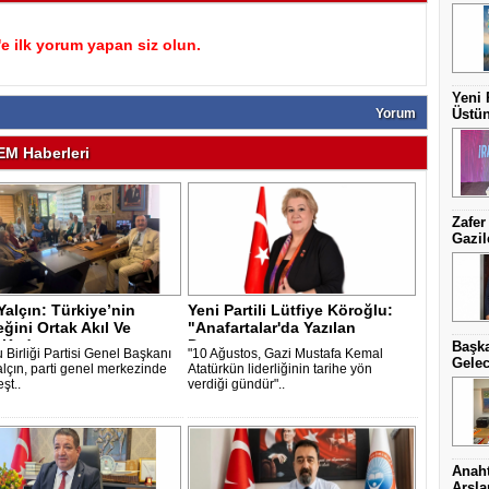
 ilk yorum yapan siz olun.
Yeni 
Yorum
Üstün
M Haberleri
Zafer
Gazil
Yalçın: Türkiye’nin
Yeni Partili Lütfiye Köroğlu:
ğini Ortak Akıl Ve
"Anafartalar'da Yazılan
 Kad..
Destan..
Başka
 Birliği Partisi Genel Başkanı
"10 Ağustos, Gazi Mustafa Kemal
Gelec
alçın, parti genel merkezinde
Atatürkün liderliğinin tarihe yön
şt..
verdiği gündür"..
Anaht
Arsl