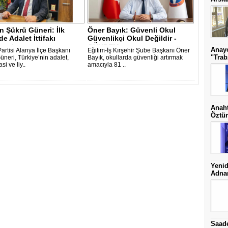
 Şükrü Güneri: İlk
Öner Bayık: Güvenli Okul
e Adalet İttifakı
Güvenlikçi Okul Değildir -
cak -..
GÜNDEM -..
Anayo
artisi Alanya İlçe Başkanı
Eğitim-İş Kırşehir Şube Başkanı Öner
"Trab
üneri, Türkiye’nin adalet,
Bayık, okullarda güvenliği artırmak
i ve liy..
amacıyla 81 ..
Anaht
Öztür
Yenid
Adnan
Saade