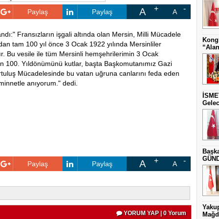
A
Paylaş
Paylaş
A
ndı:" Fransızların işgali altında olan Mersin, Milli Mücadele
Kongr
bundan tam 100 yıl önce 3 Ocak 1922 yılında Mersinliler
“Alan
ır. Bu vesile ile tüm Mersinli hemşehrilerimin 3 Ocak
un 100. Yıldönümünü kutlar, başta Başkomutanımız Gazi
uluş Mücadelesinde bu vatan uğruna canlarını feda eden
e minnetle anıyorum." dedi.
İSME
Gelec
Başka
GÜNDE
A
Paylaş
Paylaş
A
Yakup
YORUM YAP | 0 Yorum
Mağdu