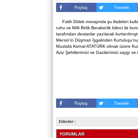
Paylaş
Tweetle
Fatih Dölek mesajında şu ifadeleri kulla
ruhu ve Milli Birlik Beraberlik bilinci ile 
tarafından destanlar yazılarak kurtarılmışt
Mersin’in Düşman İşgalinden Kurtuluşu’n
Mustafa Kemal ATATÜRK olmak üzere Kurt
Aziz Şehitlerimizi ve Gazilerimizi saygı v
Paylaş
Tweetle
Etiketler :
YORUMLAR