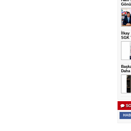
Gönül
İlkay
SGK Y
Başka
Daha 
SO
HAB