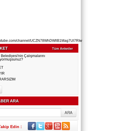
utube.com/channel/UCZN78WhDWllB1Mag7Ul7RIw
KET
Tüm Anketler
 Belediyesi'nin Çalışmalarını
yormuşsunuz?
ET
YIR
RARSIZIM
BER ARA
Takip Edin :