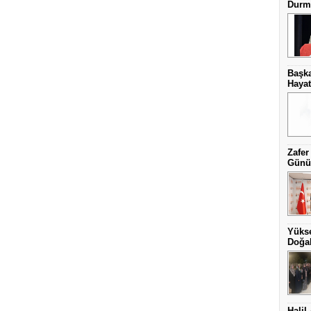
Durma
Başka
Hayat
Zafer
Günüb
Yüks
Doğal
Halil