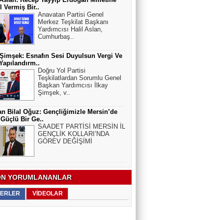
 Vermiş Bir..
Anavatan Partisi Genel
Merkez Teşkilat Başkanı
Yardımcısı Halil Aslan,
Cumhurbaş..
 Şimşek: Esnafın Sesi Duyulsun Vergi Ve
apılandırm..
Doğru Yol Partisi
Teşkilatlardan Sorumlu Genel
Başkan Yardımcısı İlkay
Şimşek, v..
n Bilal Oğuz: Gençliğimizle Mersin’de
Güçlü Bir Ge..
SAADET PARTİSİ MERSİN İL
GENÇLİK KOLLARI’NDA
GÖREV DEĞİŞİMİ
N YORUMLANANLAR
ERLER
VİDEOLAR