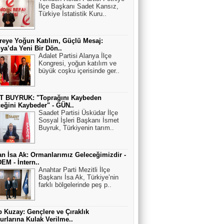
İlçe Başkanı Sadet Kansız,
Türkiye İstatistik Kuru..
eye Yoğun Katılım, Güçlü Mesaj:
ya’da Yeni Bir Dön..
Adalet Partisi Alanya İlçe
Kongresi, yoğun katılım ve
büyük coşku içerisinde ger..
T BUYRUK: "Toprağını Kaybeden
eğini Kaybeder" - GÜN..
Saadet Partisi Üsküdar İlçe
Sosyal İşleri Başkanı İsmet
Buyruk, Türkiyenin tarım..
n İsa Ak: Ormanlarımız Geleceğimizdir -
M - İntern..
Anahtar Parti Mezitli İlçe
Başkanı İsa Ak, Türkiye’nin
farklı bölgelerinde peş p..
 Kuzay: Gençlere ve Çıraklık
rlarına Kulak Verilme..