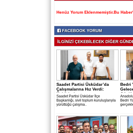
Henüz Yorum Eklenmemiştir.Bu Haber'e
FACEBOOK YORUM
İLGİNİZİ ÇEKEBİLECEK DİĞER GÜNDE
Saadet Partisi Üsküdar’da
Bedri 
Çalışmalarına Hız Verdi:
Gelece
Üsküdar’ı..
Güçlü
Saadet Partisi Üsküdar İlçe
Anadolu
Başkanlığı, sivil toplum kuruluşlarıyla
Bedri Y
yürüttüğü çalışma..
gerçekle