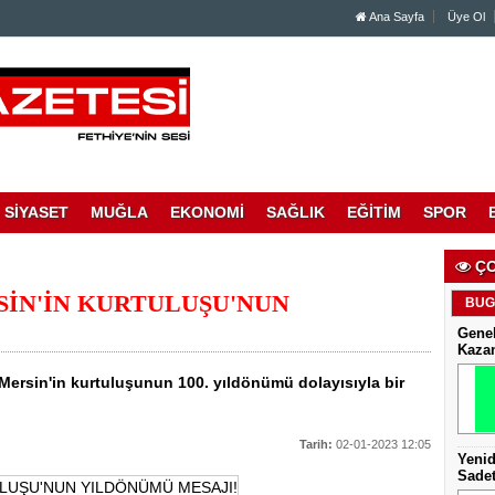
Ana Sayfa
Üye Ol
SİYASET
MUĞLA
EKONOMİ
SAĞLIK
EĞİTİM
SPOR
ÇO
SİN'İN KURTULUŞU'NUN
BUG
Genel
Kaza
 Mersin'in kurtuluşunun 100. yıldönümü dolayısıyla bir
Tarih:
02-01-2023 12:05
Yenid
Sadet