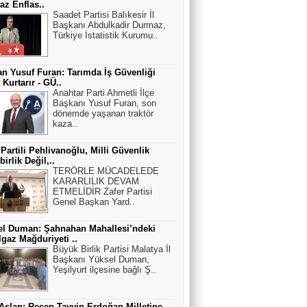
z Enflas..
Saadet Partisi Balıkesir İl
Başkanı Abdulkadir Durmaz,
Türkiye İstatistik Kurumu..
n Yusuf Furan: Tarımda İş Güvenliği
 Kurtarır - GÜ..
Anahtar Parti Ahmetli İlçe
Başkanı Yusuf Furan, son
dönemde yaşanan traktör
kaza..
 Partili Pehlivanoğlu, Milli Güvenlik
irlik Değil,..
TERÖRLE MÜCADELEDE
KARARLILIK DEVAM
ETMELİDİR Zafer Partisi
Genel Başkan Yard..
el Duman: Şahnahan Mahallesi’ndeki
gaz Mağduriyeti ..
Büyük Birlik Partisi Malatya İl
Başkanı Yüksel Duman,
Yeşilyurt ilçesine bağlı Ş..
 Aslan: Recep Tayyip Erdoğan Milletine