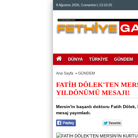
beylikdüzü
8 Ağustos 2026, Cumartesi | 13:10:26
escort
beylikdüzü
escort
bayan
beylikdüzü
escort
bayan
escort
beylikdüzü
beylikdüzü
escort
DÜNYA
TÜRKİYE
GÜNDEM
Ana Sayfa
»
GÜNDEM
FATİH DÖLEK'TEN MER
YILDÖNÜMÜ MESAJI!
Mersin'in başarılı doktoru Fatih Dölek,
mesaj yayımladı.