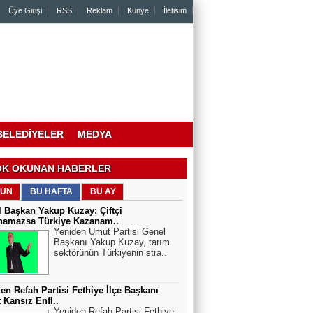
Üye Girişi
RSS
Reklam
Künye
İletisim
BELEDİYELER
MEDYA
K OKUNAN HABERLER
ÜN
BU HAFTA
BU AY
 Başkan Yakup Kuzay: Çiftçi
namazsa Türkiye Kazanam..
Yeniden Umut Partisi Genel
Başkanı Yakup Kuzay, tarım
sektörünün Türkiyenin stra..
en Refah Partisi Fethiye İlçe Başkanı
 Kansız Enfl..
Yeniden Refah Partisi Fethiye