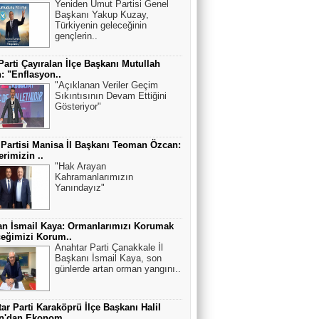
Yeniden Umut Partisi Genel
Başkanı Yakup Kuzay,
Türkiyenin geleceğinin
gençlerin..
Parti Çayıralan İlçe Başkanı Mutullah
: "Enflasyon..
"Açıklanan Veriler Geçim
Sıkıntısının Devam Ettiğini
Gösteriyor"
 Partisi Manisa İl Başkanı Teoman Özcan:
erimizin ..
"Hak Arayan
Kahramanlarımızın
Yanındayız"
n İsmail Kaya: Ormanlarımızı Korumak
eğimizi Korum..
Anahtar Parti Çanakkale İl
Başkanı İsmail Kaya, son
günlerde artan orman yangını..
ar Parti Karaköprü İlçe Başkanı Halil
an'dan Ekonom..