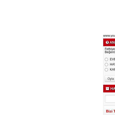
www.yo
AN
Fethiye
Beğeni
EV
HA
KA
HA
Bizi 