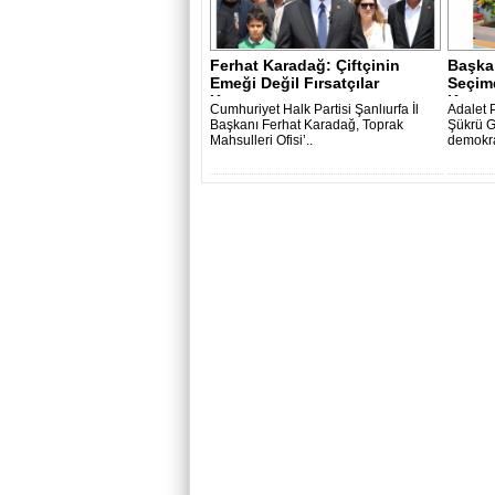
Ferhat Karadağ: Çiftçinin
Başkan
Emeği Değil Fırsatçılar
Seçimd
Kazanıyor ..
Kazana
Cumhuriyet Halk Partisi Şanlıurfa İl
Adalet P
Başkanı Ferhat Karadağ, Toprak
Şükrü G
Mahsulleri Ofisi’..
demokras