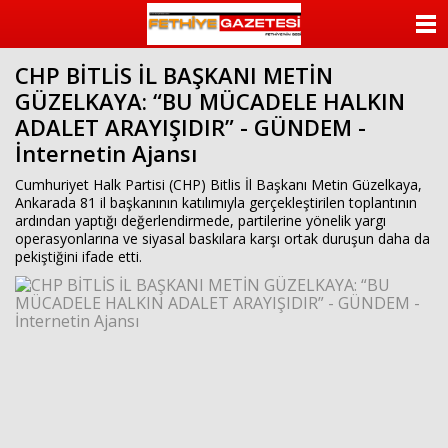
beylikdüzü
escort
ANASAYFA
beylikdüzü
escort
CHP BİTLİS İL BAŞKANI METİN
KATEGORİLER
bayan
GÜZELKAYA: “BU MÜCADELE HALKIN
beylikdüzü
escort
ADALET ARAYIŞIDIR” - GÜNDEM -
YAZARLAR
bayan
İnternetin Ajansı
escort
beylikdüzü
ANKETLER
Cumhuriyet Halk Partisi (CHP) Bitlis İl Başkanı Metin Güzelkaya,
beylikdüzü
Ankarada 81 il başkanının katılımıyla gerçekleştirilen toplantının
escort
ardından yaptığı değerlendirmede, partilerine yönelik yargı
FOTO GALERİ
operasyonlarına ve siyasal baskılara karşı ortak duruşun daha da
pekiştiğini ifade etti.
VİDEO GALERİ
KÜNYE
İLETİŞİM