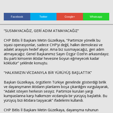
Facebook
Twitter
Google+
Whatsapp
“SUSMAYACAĞIZ, GERİ ADIM ATMAYACAĞIZ”
Haberin Doğru Adresi.
CHP Bitlis İl Başkanı Metin Güzelkaya, “Partimize yönelik bu
siyasi operasyonlar, sadece CHP’yi değil, halkın demokrasi ve
adalet arayışını hedef alıyor. Ama biz susmayacağız, geri adım
atmayacağız. Genel Başkanımız Sayın Özgür Özel'in arkasındayız.
Bu parti kimsenin iktidar hevesine boyun eğmeyecek kadar
köklüdür” şeklinde konuştu.
“HALKIMIZIN VİCDANIYLA BİR YÜRÜYÜŞ BAŞLATTIK”
Başkan Güzelkaya, örgütlerin Türkiye genelinde gösterdiği birlik
ve dayanışmanın iktidarın planlarını boşa çıkardığını vurgulayarak,
“Adalet isteyen herkesin sesiyiz. Partimize kurulan yargı
kumpaslarına karşı halkımızın vicdanıyla bir yürüyüş başlattık. Bu
yürüyüş bizi iktidara taşıyacak” ifadelerini kullandı.
CHP Bitlis İl Başkanı Metin Güzelkaya, dayanışma ruhunun