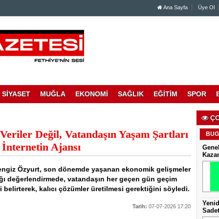
Ana Sayfa
Üye Ol
SİYASET
MUĞLA
EKONOMİ
SAĞLIK
EĞİTİM
SPOR
ÇO
eriler Değil, Vatandaşın Yaşam Şartları
BUG
İnternetin Ajansı
Genel
Kaza
 Cengiz Özyurt, son dönemde yaşanan ekonomik gelişmeler
ptığı değerlendirmede, vatandaşın her geçen gün geçim
 belirterek, kalıcı çözümler üretilmesi gerektiğini söyledi.
Yenid
Tarih:
07-07-2026 17:20
Sadet