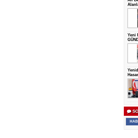
Alanl
Yeni 
GÜNDE
Yenid
Hasan
SO
HAB