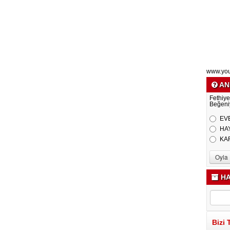
www.yo
AN
Fethiye
Beğeni
EV
HA
KA
HA
Bizi 