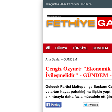
beylikdüzü
10 Ağustos 2026, Pazartesi | 05:56:25
escort
beylikdüzü
escort
bayan
beylikdüzü
escort
bayan
escort
beylikdüzü
beylikdüzü
escort
DÜNYA
TÜRKİYE
GÜNDEM
Ana Sayfa
»
GÜNDEM
Cengiz Özyurt: "Ekonomik V
İyileşmelidir" - GÜNDEM - 
Gelecek Partisi Maltepe İlçe Başkanı
ve artan hayat pahalılığına ilişkin ya
sıkıntısıyla daha fazla mücadele ettiğini