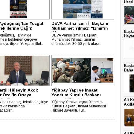
Üzeri
Aydoğmuş’tan Yozgat
DEVA Partisi İzmir İl Başkanı
vekillerine Çağrı:
Muhammet Yılmaz: “İzmir’in
Başka
t’ın..
İki..
ydoğmuş, TBMM’de
DEVA Partisi İzmir İl Başkanı
Hayat
mesi beklenen çerçeve
Muhammet Yılmaz, İzmir’in
eye ilişkin Yozgat millet..
önümüzdeki 30-50 yıllık ulaşı..
Başka
Daha 
artili Hüseyin Akol:
Yiğitbay Yapı ve İnşaat
 Özel’in Ortaya
Yönetim Kurulu Başkanı
ğu Tav..
İnşaat Mühend..
Ali K
 hazırlanmış, teknik eleştiriye
Yiğitbay Yapı ve İnşaat Yönetim
Akıll
 teklif karşısında
Kurulu Başkanı, İnşaat Mühendisi
cağız”..
Hikmet Bayraklı, Tür..
Ali B