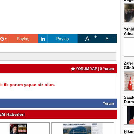
Yenid
Adnan
A
Paylaş
Paylaş
A
Zafer
Günüb
YORUM YAP | 0 Yorum
 ilk yorum yapan siz olun.
Saade
Durma
Yorum
M Haberleri
Hikme