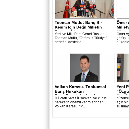
Teoman Mutlu: Barış Bir
Ömer 
Kesim İçin Değil Milletin
Millet
Tamamı İçi..
“Yozga
Yerli ve Milli Parti Genel Başkanı
Ömer A
Teoman Mutlu, “Terörsüz Türkiye”
görüşül
hedefini destekle..
düzenlem
Volkan Karasu: Toplumsal
Yeni P
Barış Hukukun
“Özgür
Esnetilmesiyle Kurula..
Koydu
İYİ Parti Sivas İl Başkanı ve kurucu
“Özensiz
hareketin önemli kadrolarından
açık bir
Volkan Karasu, “M..
susmaya