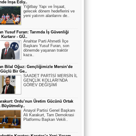
nde İnşa Ediy..
Yiğitbay Yapı ve İnşaat,
gelecek dönem hedeflerini ve
yeni yatırım alanlarını de..
n Yusuf Furan: Tarımda İş Güvenliği
 Kurtarır - GÜ..
Anahtar Parti Ahmetli İlçe
Başkanı Yusuf Furan, son
dönemde yaşanan traktör
kaza..
n Bilal Oğuz: Gençliğimizle Mersin’de
Güçlü Bir Ge..
SAADET PARTİSİ MERSİN İL
GENÇLİK KOLLARI’NDA
GÖREV DEĞİŞİMİ
arakurt: Ordu’nun Üretim Gücünü Ortak
a Büyütmeliy..
Anayol Partisi Genel Başkanı
Ali Karakurt, Tam Demokrasi
Platformu Başkan Vekili..
edrettin Karataş: Karataş’a Yeni Yaşam