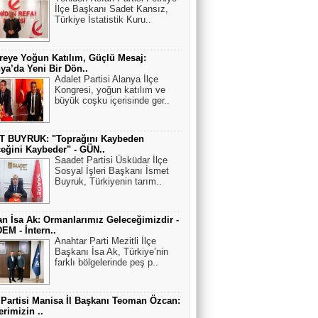
İlçe Başkanı Sadet Kansız,
Türkiye İstatistik Kuru..
eye Yoğun Katılım, Güçlü Mesaj:
ya’da Yeni Bir Dön..
Adalet Partisi Alanya İlçe
Kongresi, yoğun katılım ve
büyük coşku içerisinde ger..
T BUYRUK: "Toprağını Kaybeden
eğini Kaybeder" - GÜN..
Saadet Partisi Üsküdar İlçe
Sosyal İşleri Başkanı İsmet
Buyruk, Türkiyenin tarım..
n İsa Ak: Ormanlarımız Geleceğimizdir -
M - İntern..
Anahtar Parti Mezitli İlçe
Başkanı İsa Ak, Türkiye’nin
farklı bölgelerinde peş p..
 Partisi Manisa İl Başkanı Teoman Özcan:
erimizin ..