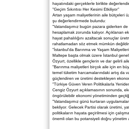
hayatındaki gerçeklerle birlikte değerlendir
"Geçim Sıkıntısı Her Kesimi Etkiliyor"
Artan yaşam maliyetlerinin aile bütçeleri 
şu değerlendirmede bulundu:
"Vatandaşımız bugün pazara giderken de m
hesaplamak zorunda kalıyor. Açıklanan ek
hayat pahalılığını azaltacak sonuçlar ür
rahatlamadan söz etmek mümkün değildir
"İstanbul'da Barınma ve Yaşam Maliyetleri
Maltepe başta olmak üzere İstanbul genelin
Özyurt, özellikle gençlerin ve dar gelirli a
"Barınma maliyetleri birçok aile için en b
temel tüketim harcamalarındaki artış da v
güçlendiren ve üretimi destekleyen ekonomik
"Türkiye Güven Veren Politikalarla Yeniden
Cengiz Özyurt açıklamasının sonunda, ek
öngörülebilir ekonomi yönetiminden geçtiğin
"Vatandaşımız günü kurtaran uygulamalar
bekliyor. Gelecek Partisi olarak üretimi, ya
politikaların hayata geçirilmesi için çalı
önemli olan bu potansiyeli doğru yönetim a