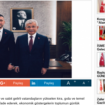
Kongr
“Alan
İSME
Gelec
Başka
GÜNDE
A
Paylaş
Paylaş
A
r ve sabit gelirli vatandaşların yükselen kira, gıda ve temel
Zafer
Gazil
ı ifade ederek, ekonomik göstergelerin toplumun günlük