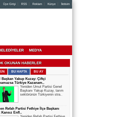
Üye Girişi
RSS
Reklam
Künye
İletisim
BELEDİYELER
MEDYA
K OKUNAN HABERLER
ÜN
BU HAFTA
BU AY
 Başkan Yakup Kuzay: Çiftçi
namazsa Türkiye Kazanam..
Yeniden Umut Partisi Genel
Başkanı Yakup Kuzay, tarım
sektörünün Türkiyenin stra..
en Refah Partisi Fethiye İlçe Başkanı
 Kansız Enfl..
Yeniden Refah Partisi Fethiye