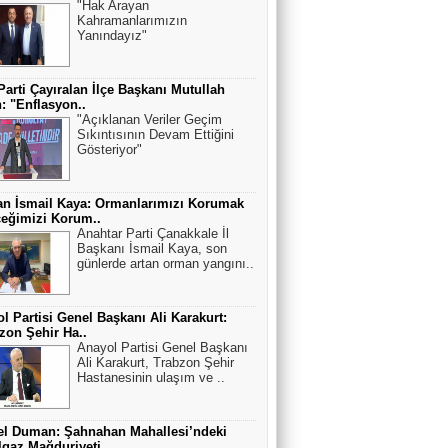
"Hak Arayan
Kahramanlarımızın
Yanındayız"
Parti Çayıralan İlçe Başkanı Mutullah
: "Enflasyon..
"Açıklanan Veriler Geçim
Sıkıntısının Devam Ettiğini
Gösteriyor"
n İsmail Kaya: Ormanlarımızı Korumak
eğimizi Korum..
Anahtar Parti Çanakkale İl
Başkanı İsmail Kaya, son
günlerde artan orman yangını..
l Partisi Genel Başkanı Ali Karakurt:
zon Şehir Ha..
Anayol Partisi Genel Başkanı
Ali Karakurt, Trabzon Şehir
Hastanesinin ulaşım ve ..
el Duman: Şahnahan Mahallesi’ndeki
gaz Mağduriyeti ..