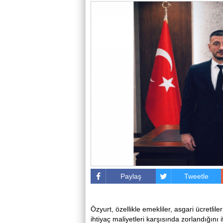
Paylaş
Tweetle
Özyurt, özellikle emekliler, asgari ücretlile
ihtiyaç maliyetleri karşısında zorlandığın