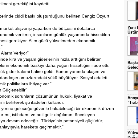
ilmesi gerektiğini kaydetti.
üzerinde ciddi baskı oluşturduğunu belirten Cengiz Özyurt,
Yeni 
arket alışverişi yaparken de bütçesini defalarca
Üstün
onomik verilerin, insanların günlük yaşamında hissedilen
etmesi gerekiyor. Alım gücü yükselmeden ekonomik
."
 Alarm Veriyor"
de kira ve yaşam giderlerinin hızla arttığını belirten
Başka
ilelerin ekonomik baskıyı daha yoğun hissettiğini ifade etti.
Gelec
üyük gider kalemi haline geldi. Bunun yanında ulaşım ve
atandaşın omuzlarındaki yükü büyütüyor. Sosyal adaleti
 politikalara ihtiyaç var."
 Güçlenebilir"
onomik sorunların çözümünün hukuk, liyakat ve
Anayo
i belirterek şu ifadeleri kullandı:
"Trab
 yerine geleceğe güvenle bakabileceği bir ekonomik düzen
tırımı, istihdamı ve adil gelir dağılımını önceleyen
şmaya devam edeceğiz. Türkiye'nin potansiyeli güçlüdür;
nlayışıyla harekete geçirmektir."
Yüks
Doğal