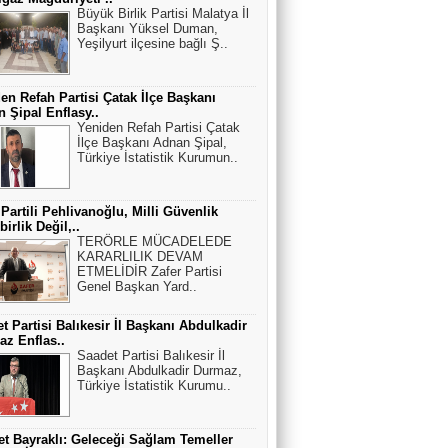
Büyük Birlik Partisi Malatya İl
Başkanı Yüksel Duman,
Yeşilyurt ilçesine bağlı Ş..
en Refah Partisi Çatak İlçe Başkanı
 Şipal Enflasy..
Yeniden Refah Partisi Çatak
İlçe Başkanı Adnan Şipal,
Türkiye İstatistik Kurumun..
 Partili Pehlivanoğlu, Milli Güvenlik
irlik Değil,..
TERÖRLE MÜCADELEDE
KARARLILIK DEVAM
ETMELİDİR Zafer Partisi
Genel Başkan Yard..
t Partisi Balıkesir İl Başkanı Abdulkadir
z Enflas..
Saadet Partisi Balıkesir İl
Başkanı Abdulkadir Durmaz,
Türkiye İstatistik Kurumu..
t Bayraklı: Geleceği Sağlam Temeller