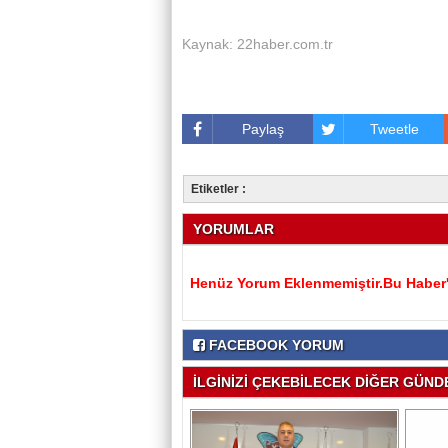
Kaynak: 22haber.com.tr
Paylaş
Tweetle
Etiketler :
YORUMLAR
Henüz Yorum Eklenmemiştir.Bu Haber'e
FACEBOOK YORUM
İLGİNİZİ ÇEKEBİLECEK DİĞER GÜNDE