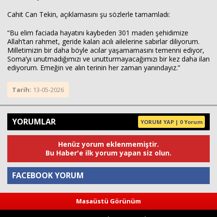
Cahit Can Tekin, açıklamasını şu sözlerle tamamladı:
“Bu elim faciada hayatını kaybeden 301 maden şehidimize
Allah’tan rahmet, geride kalan acılı ailelerine sabırlar diliyorum.
Milletimizin bir daha böyle acılar yaşamamasını temenni ediyor,
Soma’yı unutmadığımızı ve unutturmayacağımızı bir kez daha ilan
ediyorum. Emeğin ve alın terinin her zaman yanındayız.”
Tarih:
13-05-2026
YORUMLAR
YORUM YAP | 0 Yorum
Henüz yorum eklenmemiştir.
Bu Haber'e ilk yorum yapan siz olun.
FACEBOOK YORUM
Masaüstü Görünüm
Yorum