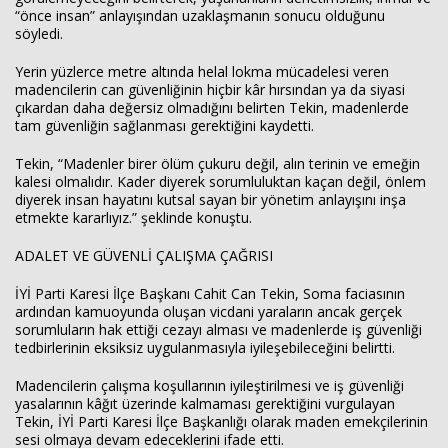
“önce insan” anlayışından uzaklaşmanın sonucu olduğunu
söyledi.
Yerin yüzlerce metre altında helal lokma mücadelesi veren
madencilerin can güvenliğinin hiçbir kâr hırsından ya da siyasi
çıkardan daha değersiz olmadığını belirten Tekin, madenlerde
tam güvenliğin sağlanması gerektiğini kaydetti.
Tekin, “Madenler birer ölüm çukuru değil, alın terinin ve emeğin
kalesi olmalıdır. Kader diyerek sorumluluktan kaçan değil, önlem
diyerek insan hayatını kutsal sayan bir yönetim anlayışını inşa
etmekte kararlıyız.” şeklinde konuştu.
ADALET VE GÜVENLİ ÇALIŞMA ÇAĞRISI
İYİ Parti Karesi İlçe Başkanı Cahit Can Tekin, Soma faciasının
ardından kamuoyunda oluşan vicdani yaraların ancak gerçek
sorumluların hak ettiği cezayı alması ve madenlerde iş güvenliği
tedbirlerinin eksiksiz uygulanmasıyla iyileşebileceğini belirtti.
Madencilerin çalışma koşullarının iyileştirilmesi ve iş güvenliği
yasalarının kâğıt üzerinde kalmaması gerektiğini vurgulayan
Tekin, İYİ Parti Karesi İlçe Başkanlığı olarak maden emekçilerinin
sesi olmaya devam edeceklerini ifade etti.