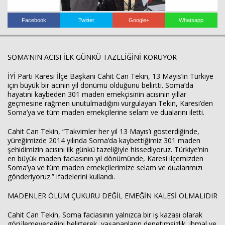
Facebook
Twitter
Google+
Whatsapp
SOMA’NIN ACISI İLK GÜNKÜ TAZELİĞİNİ KORUYOR
Haberin Doğru Adresi.
İYİ Parti Karesi İlçe Başkanı Cahit Can Tekin, 13 Mayıs’ın Türkiye
için büyük bir acının yıl dönümü olduğunu belirtti. Soma’da
hayatını kaybeden 301 maden emekçisinin acısının yıllar
geçmesine rağmen unutulmadığını vurgulayan Tekin, Karesi’den
Soma’ya ve tüm maden emekçilerine selam ve dualarını iletti.
Cahit Can Tekin, “Takvimler her yıl 13 Mayıs’ı gösterdiğinde,
yüreğimizde 2014 yılında Soma’da kaybettiğimiz 301 maden
şehidimizin acısını ilk günkü tazeliğiyle hissediyoruz. Türkiye’nin
en büyük maden faciasının yıl dönümünde, Karesi ilçemizden
Soma’ya ve tüm maden emekçilerimize selam ve dualarımızı
gönderiyoruz.” ifadelerini kullandı.
MADENLER ÖLÜM ÇUKURU DEĞİL EMEĞİN KALESİ OLMALIDIR
Cahit Can Tekin, Soma faciasının yalnızca bir iş kazası olarak
görülemeyeceğini belirterek, yaşananların denetimsizlik, ihmal ve