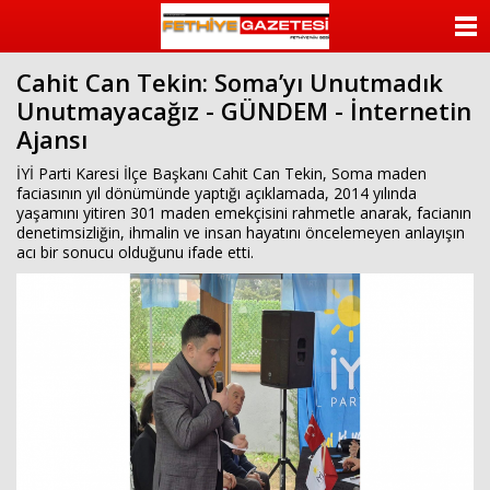
beylikdüzü
escort
ANASAYFA
beylikdüzü
escort
Cahit Can Tekin: Soma’yı Unutmadık
KATEGORİLER
bayan
Unutmayacağız - GÜNDEM - İnternetin
beylikdüzü
escort
Ajansı
YAZARLAR
bayan
escort
İYİ Parti Karesi İlçe Başkanı Cahit Can Tekin, Soma maden
beylikdüzü
ANKETLER
faciasının yıl dönümünde yaptığı açıklamada, 2014 yılında
beylikdüzü
yaşamını yitiren 301 maden emekçisini rahmetle anarak, facianın
escort
denetimsizliğin, ihmalin ve insan hayatını öncelemeyen anlayışın
FOTO GALERİ
acı bir sonucu olduğunu ifade etti.
VİDEO GALERİ
KÜNYE
İLETİŞİM