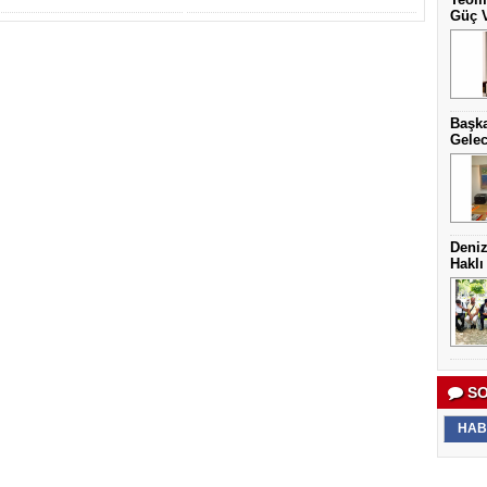
Güç V
Başka
Gelec
Deniz
Haklı
SO
HAB