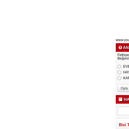
www.yo
AN
Fethiye
Beğeni
EV
HA
KA
HA
Bizi 