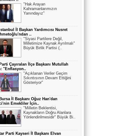
"Hak Arayan
Kahramanlarımızın
Yanındayız"
stanbul İl Başkan Yardımcısı Nusret
hmetoğlu'ndan ..
"Siyasi Partilere Değil,
Milletimize Kaynak Ayrılmalı"
Büyük Birlik Partisi (..
Parti Çayıralan İlçe Başkanı Mutullah
: "Enflasyon..
"Açıklanan Veriler Geçim
Sıkıntısının Devam Ettiğini
Gösteriyor"
ursa İl Başkanı Oğuz Han'dan
ci'nin Emekliler İçin..
"Milletin Beklentisi,
Kaynakların Doğru Alanlara
Yönlendirilmesidir" Büyük Bi..
ar Parti Kayseri İl Başkanı Elvan