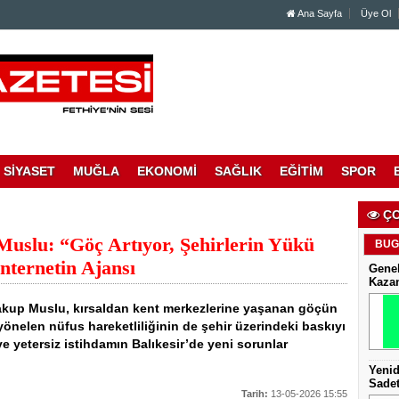
Ana Sayfa
Üye Ol
SİYASET
MUĞLA
EKONOMİ
SAĞLIK
EĞİTİM
SPOR
ÇO
Muslu: “Göç Artıyor, Şehirlerin Yükü
BUG
ternetin Ajansı
Genel
Kaza
 Yakup Muslu, kırsaldan kent merkezlerine yaşanan göçün
yönelen nüfus hareketliliğinin de şehir üzerindeki baskıyı
ve yetersiz istihdamın Balıkesir’de yeni sorunlar
Yenid
Sadet
Tarih:
13-05-2026 15:55