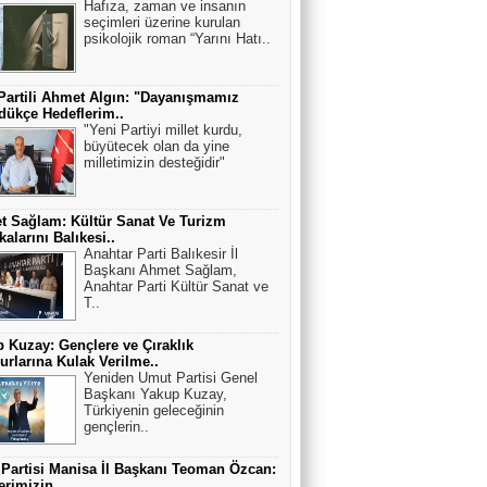
Hafıza, zaman ve insanın
seçimleri üzerine kurulan
psikolojik roman “Yarını Hatı..
Partili Ahmet Algın: "Dayanışmamız
ükçe Hedeflerim..
"Yeni Partiyi millet kurdu,
büyütecek olan da yine
milletimizin desteğidir"
 Sağlam: Kültür Sanat Ve Turizm
kalarını Balıkesi..
Anahtar Parti Balıkesir İl
Başkanı Ahmet Sağlam,
Anahtar Parti Kültür Sanat ve
T..
 Kuzay: Gençlere ve Çıraklık
rlarına Kulak Verilme..
Yeniden Umut Partisi Genel
Başkanı Yakup Kuzay,
Türkiyenin geleceğinin
gençlerin..
 Partisi Manisa İl Başkanı Teoman Özcan:
erimizin ..