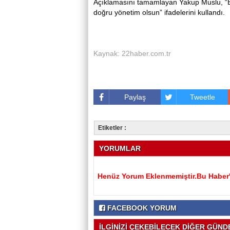
Açıklamasını tamamlayan Yakup Muslu, “Balı
doğru yönetim olsun” ifadelerini kullandı.
Kaynak: 22haber.com.tr
Paylaş
Tweetle
Etiketler :
YORUMLAR
Henüz Yorum Eklenmemiştir.Bu Haber'e
FACEBOOK YORUM
İLGİNİZİ ÇEKEBİLECEK DİĞER GÜNDE