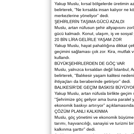
Yakup Muslu, kırsal bölgelerde üretimin az
belirterek, “Ne kırsalda insan kalıyor ne k
merkezlerine yöneliyor” dedi.
ŞEHİRLERİN TAŞIMA GÜCÜ AZALDI
Muslu, artan nüfusun şehir altyapısını zorl
gücü kalmadı. Konut, ulaşım, iş ve sosyal
20 BİN LİRA GELİRLE YAŞAM ZOR
Yakup Muslu, hayat pahalılığına dikkat çeke
geçimini sağlaması çok zor. Kira, mutfak ve
kullandı.
BÜYÜKŞEHİRLERDEN DE GÖÇ VAR
Muslu, yalnızca kırsaldan değil İstanbul, A
belirterek, “Balıkesir yaşam kalitesi neden
ihtiyaçları da beraberinde getiriyor” dedi.
BALIKESİR’DE GEÇİM BASKISI BÜYÜYO
Yakup Muslu, artan nüfusla birlikte geçim 
“Şehrimize göç geliyor ama buna paralel y
ekonomik baskıyı artırıyor” açıklamasında
ÇÖZÜM PLANLI KALKINMA
Muslu, göç yönetimi ve ekonomik büyümenin b
tarımı, hayvancılığı, sanayisi ve turizmi bi
kalkınma şarttır” dedi.