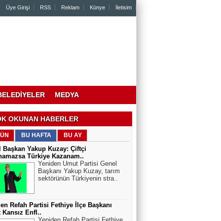
Üye Girişi
RSS
Reklam
Künye
İletisim
BELEDİYELER
MEDYA
K OKUNAN HABERLER
ÜN
BU HAFTA
BU AY
 Başkan Yakup Kuzay: Çiftçi
namazsa Türkiye Kazanam..
Yeniden Umut Partisi Genel
Başkanı Yakup Kuzay, tarım
sektörünün Türkiyenin stra..
en Refah Partisi Fethiye İlçe Başkanı
 Kansız Enfl..
Yeniden Refah Partisi Fethiye