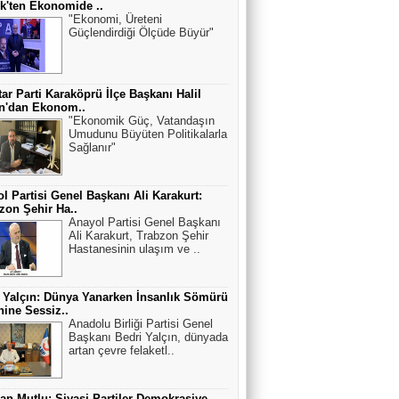
k'ten Ekonomide ..
"Ekonomi, Üreteni
Güçlendirdiği Ölçüde Büyür"
ar Parti Karaköprü İlçe Başkanı Halil
an'dan Ekonom..
"Ekonomik Güç, Vatandaşın
Umudunu Büyüten Politikalarla
Sağlanır"
l Partisi Genel Başkanı Ali Karakurt:
zon Şehir Ha..
Anayol Partisi Genel Başkanı
Ali Karakurt, Trabzon Şehir
Hastanesinin ulaşım ve ..
 Yalçın: Dünya Yanarken İnsanlık Sömürü
ine Sessiz..
Anadolu Birliği Partisi Genel
Başkanı Bedri Yalçın, dünyada
artan çevre felaketl..
n Mutlu: Siyasi Partiler Demokrasiye