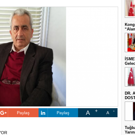
Kongr
“Alan
İSME
Gelec
DR. 
DOST
A
Paylaş
Paylaş
A
Tuğba
Yarını
YOR