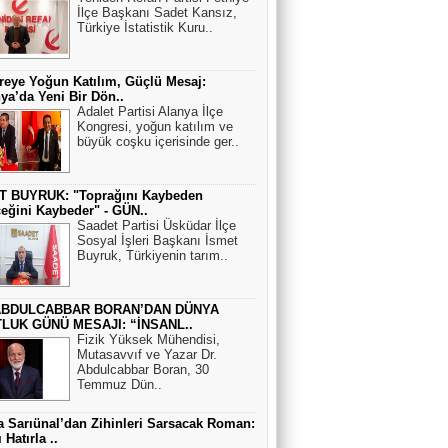
İlçe Başkanı Sadet Kansız,
Türkiye İstatistik Kuru..
eye Yoğun Katılım, Güçlü Mesaj:
ya’da Yeni Bir Dön..
Adalet Partisi Alanya İlçe
Kongresi, yoğun katılım ve
büyük coşku içerisinde ger..
T BUYRUK: "Toprağını Kaybeden
eğini Kaybeder" - GÜN..
Saadet Partisi Üsküdar İlçe
Sosyal İşleri Başkanı İsmet
Buyruk, Türkiyenin tarım..
ABDULCABBAR BORAN’DAN DÜNYA
LUK GÜNÜ MESAJI: “İNSANL..
Fizik Yüksek Mühendisi,
Mutasavvıf ve Yazar Dr.
Abdulcabbar Boran, 30
Temmuz Dün..
 Sarıünal’dan Zihinleri Sarsacak Roman:
 Hatırla ..