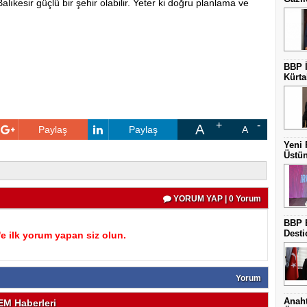
kesir güçlü bir şehir olabilir. Yeter ki doğru planlama ve
BBP İ
Kürta
A
Paylaş
Paylaş
A
Yeni 
Üstün
YORUM YAP | 0 Yorum
BBP B
Desti
 ilk yorum yapan siz olun.
Yorum
Anaht
M Haberleri