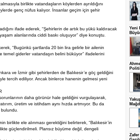
almasıyla birlikte vatandaşların köylerden ayrıldığını
öylerde genç nüfus kalıyor. İnsanlar geçim için şehir
Yeni 
adığını ifade ederek, “Şehirlerin de artık bu yükü kaldıracak
Büyüd
 yaşam alanlarında ciddi baskı oluşuyor” diye konuştu.
rek, “Bugünkü şartlarda 20 bin lira gelirle bir ailenin
 temel giderler vatandaşın belini büküyor” ifadelerini
Ahmet
Politi
nkara ve İzmir gibi şehirlerden de Balıkesir’e göç geldiğini
iyle tercih ediliyor. Ancak binlerce hanenin gelmesi yeni
R
sorunlarının daha görünür hale geldiğini vurgulayarak,
Yakup
atırım, üretim ve istihdam aynı hızda artmıyor. Bu da
Mağdu
 bulundu.
irlikte ele alınması gerektiğini belirterek, “Balıkesir’in
rlikte güçlendirilmeli. Plansız büyüme değil, dengeli
Zafer
Gazil