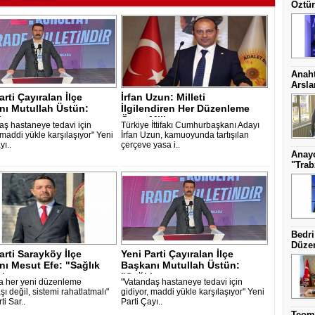
Öztür
Anaht
Arsl
arti Çayıralan İlçe
İrfan Uzun: Milleti
nı Mutullah Üstün:
İlgilendiren Her Düzenleme
kta ..
Önce Millete ..
aş hastaneye tedavi için
Türkiye İttifakı Cumhurbaşkanı Adayı
 maddi yükle karşılaşıyor" Yeni
İrfan Uzun, kamuoyunda tartışılan
yı..
çerçeve yasa i..
Anayo
"Trab
Bedri
Düzen
arti Sarayköy İlçe
Yeni Parti Çayıralan İlçe
ı Mesut Efe: "Sağlık
Başkanı Mutullah Üstün:
i ..
"Sağlıkta ..
ta her yeni düzenleme
"Vatandaş hastaneye tedavi için
ı değil, sistemi rahatlatmalı"
gidiyor, maddi yükle karşılaşıyor" Yeni
ti Sar..
Parti Çayı..
Teoma