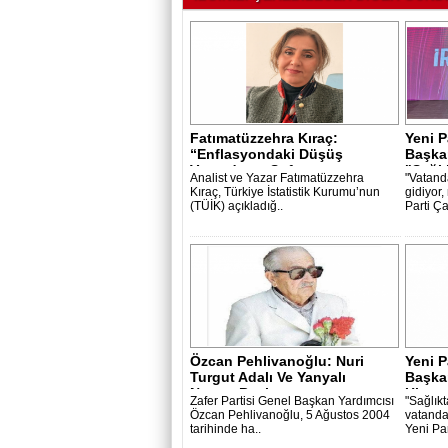
Fatımatüzzehra Kıraç:
Yeni P
“Enflasyondaki Düşüş
Başka
Vatandaşın Sofras..
"Sağlı
Analist ve Yazar Fatımatüzzehra
"Vatand
Kıraç, Türkiye İstatistik Kurumu’nun
gidiyor,
(TÜİK) açıkladığ..
Parti Ça
Özcan Pehlivanoğlu: Nuri
Yeni P
Turgut Adalı Ve Yanyalı
Başkan
Nusret Bey’..
Hizmet
Zafer Partisi Genel Başkan Yardımcısı
"Sağlık
Özcan Pehlivanoğlu, 5 Ağustos 2004
vatandaş
tarihinde ha..
Yeni Par