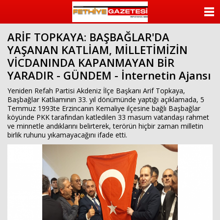
beylikdüzü
escort
ANASAYFA
beylikdüzü
escort
ARİF TOPKAYA: BAŞBAĞLAR'DA
KATEGORİLER
bayan
YAŞANAN KATLİAM, MİLLETİMİZİN
beylikdüzü
escort
VİCDANINDA KAPANMAYAN BİR
YAZARLAR
bayan
YARADIR - GÜNDEM - İnternetin Ajansı
escort
beylikdüzü
ANKETLER
Yeniden Refah Partisi Akdeniz İlçe Başkanı Arif Topkaya,
beylikdüzü
Başbağlar Katliamının 33. yıl dönümünde yaptığı açıklamada, 5
escort
Temmuz 1993te Erzincanın Kemaliye ilçesine bağlı Başbağlar
FOTO GALERİ
köyünde PKK tarafından katledilen 33 masum vatandaşı rahmet
ve minnetle andıklarını belirterek, terörün hiçbir zaman milletin
VİDEO GALERİ
birlik ruhunu yıkamayacağını ifade etti.
KÜNYE
İLETİŞİM