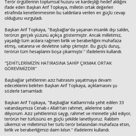
Terör örgütlerinin toplumsal huzuru ve kardeşliği hedef aldığını
ifade eden Başkan Arif Topkaya, milletin ortak değerleri
etrafında kenetlenmesinin bu saldırılara verilen en güçlü cevap
olduğunu vurguladı.
Başkan Arif Topkaya, "Başbağlar'da yaşanan insanlık dışı saldırı,
terörün gerçek yüzünü açıkça göstermiştir. Ancak milletimiz,
yaşadığı tüm acılara rağmen birlik ve beraberliğini muhafaza
etmiş, vatanına ve devletine sahip çıkmıştır. Bu güçlü duruş,
terörün tüm hesaplarını boşa çıkarmıştır." ifadelerini kullandı.
"ŞEHİTLERİMİZİN HATIRASINA SAHİP ÇIKMAK ORTAK
GÖREVİMİZDİR"
Başbağlar şehitlerinin aziz hatırasını yaşatmaya devam
edeceklerini belirten Başkan Arif Topkaya, açıklamasını şu
sözlerle tamamladı:
Başkan Arif Topkaya, "Başbağlar Katliamı'nda şehit edilen 33
vatandaşımıza Cenab-ı Allah'tan rahmet, ailelerine sabır
diliyorum. Aziz şehitlerimizi saygı, rahmet ve minnetle yâd ediyor,
terörün her türlüsünü en güçlü şekilde lanetliyoruz. Rabbim
ülkemizi ve milletimizi her türlü terör belasından muhafaza etsin,
birlik ve beraberliğimizi daim kılsın." ifadelerini kullandı.