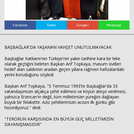
Facebook
Twitter
Google+
Whatsapp
Haberin Doğru Adresi.
BAŞBAĞLAR'DA YAŞANAN VAHŞET UNUTULMAYACAK
Başbağlar Katliamı'nın Türkiye'nin yakın tarihine kara bir leke
olarak geçtiğini belirten Başkan Arif Topkaya, masum sivilleri
hedef alan saldırının aradan geçen yıllara rağmen hafızalardaki
yerini koruduğunu söyledi.
Başkan Arif Topkaya, "5 Temmuz 1993'te Başbağlar'da 33
vatandaşımızın alçakça şehit edilmesi ve köyün ateşe verilmesi,
yalnızca Erzincan'ın değil, tüm milletimizin yüreğini dağlayan
büyük bir felakettir. Aziz şehitlerimizin acısını ilk günkü gibi
hissediyoruz." dedi.
"TERÖRÜN KARŞISINDA EN BÜYÜK GÜÇ MİLLETİMİZİN
DAYANIŞMASIDIR"