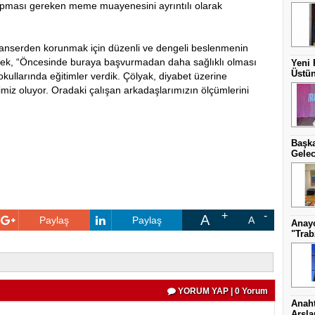
apması gereken meme muayenesini ayrıntılı olarak
kanserden korunmak için düzenli ve dengeli beslenmenin
rterek, “Öncesinde buraya başvurmadan daha sağlıklı olması
Yeni 
Üstün
ik okullarında eğitimler verdik. Çölyak, diyabet üzerine
rimiz oluyor. Oradaki çalışan arkadaşlarımızın ölçümlerini
Başka
Gelec
A
Paylaş
Paylaş
A
Anayo
"Trab
YORUM YAP | 0 Yorum
Anaht
Arsl