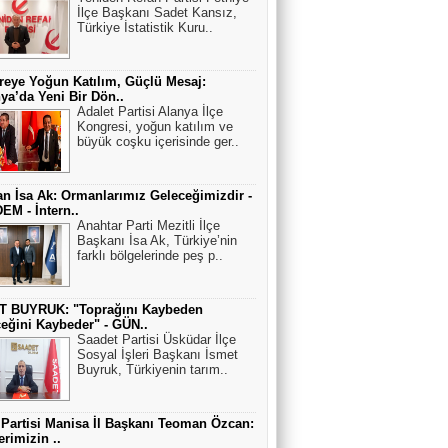
İlçe Başkanı Sadet Kansız,
Türkiye İstatistik Kuru..
eye Yoğun Katılım, Güçlü Mesaj:
ya’da Yeni Bir Dön..
Adalet Partisi Alanya İlçe
Kongresi, yoğun katılım ve
büyük coşku içerisinde ger..
n İsa Ak: Ormanlarımız Geleceğimizdir -
M - İntern..
Anahtar Parti Mezitli İlçe
Başkanı İsa Ak, Türkiye’nin
farklı bölgelerinde peş p..
T BUYRUK: "Toprağını Kaybeden
eğini Kaybeder" - GÜN..
Saadet Partisi Üsküdar İlçe
Sosyal İşleri Başkanı İsmet
Buyruk, Türkiyenin tarım..
 Partisi Manisa İl Başkanı Teoman Özcan:
erimizin ..