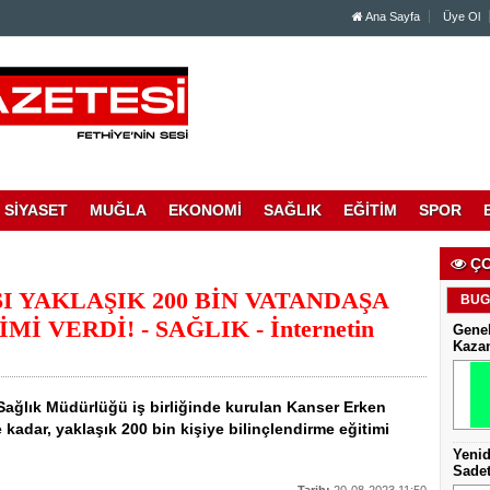
Ana Sayfa
Üye Ol
SİYASET
MUĞLA
EKONOMİ
SAĞLIK
EĞİTİM
SPOR
ÇO
 YAKLAŞIK 200 BİN VATANDAŞA
BUG
 VERDİ! - SAĞLIK - İnternetin
Genel
Kaza
 Sağlık Müdürlüğü iş birliğinde kurulan Kanser Erken
adar, yaklaşık 200 bin kişiye bilinçlendirme eğitimi
Yenid
Sadet