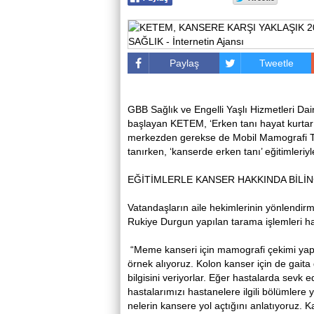
Paylaş
Tweetle
GBB Sağlık ve Engelli Yaşlı Hizmetleri Da
başlayan KETEM, ‘Erken tanı hayat kurtar
merkezden gerekse de Mobil Mamografi Ta
tanırken, ‘kanserde erken tanı’ eğitimleriyl
EĞİTİMLERLE KANSER HAKKINDA BİLİ
Vatandaşların aile hekimlerinin yönlendirm
Rukiye Durgun yapılan tarama işlemleri ha
“Meme kanseri için mamografi çekimi yapıy
örnek alıyoruz. Kolon kanser için de gaita 
bilgisini veriyorlar. Eğer hastalarda sevk
hastalarımızı hastanelere ilgili bölümlere y
nelerin kansere yol açtığını anlatıyoruz. K