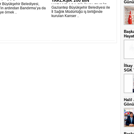
YAKLAŞIK 200 BİN
i - SAĞ..
Günüb
ir Büyükşehir Belediyesi,
VATANDAŞA BİLİNÇLENDİR..
Gaziantep Büyükşehir Belediyesi ile
’in ardından Bandırma’ya da
İl Sağlık Müdürlüğü iş birliğinde
ye örnek ..
kurulan Kanser ..
Başka
Hayat
İlkay
SGK Y
Halil
Gönül
Başka