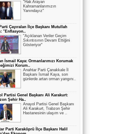
"Hak Arayan
Kahramanlarımızın
Yanındayız"
Parti Çayıralan İlçe Başkanı Mutullah
: "Enflasyon..
"Açıklanan Veriler Geçim
Sıkıntısının Devam Ettiğini
Gösteriyor"
n İsmail Kaya: Ormanlarımızı Korumak
eğimizi Korum..
Anahtar Parti Çanakkale İl
Başkanı İsmail Kaya, son
günlerde artan orman yangını..
l Partisi Genel Başkanı Ali Karakurt:
zon Şehir Ha..
Anayol Partisi Genel Başkanı
Ali Karakurt, Trabzon Şehir
Hastanesinin ulaşım ve ..
ar Parti Karaköprü İlçe Başkanı Halil
an'dan Ekonom..