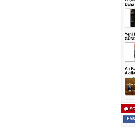
Daha 
Yeni 
GÜNDE
Ali K
Akıll
SO
HAB