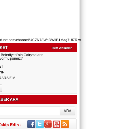
utube.com/channel/UCZN78WhDWllB1Mag7Ul7RIw
KET
Tüm Anketler
 Belediyesi'nin Çalışmalarını
yormuşsunuz?
ET
YIR
RARSIZIM
BER ARA
Takip Edin :