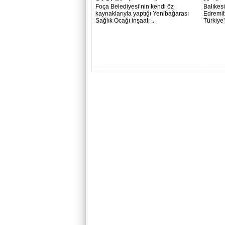
SAĞLIK - İnternetin..
Merkez
Foça Belediyesi’nin kendi öz
Balıkes
kaynaklarıyla yaptığı Yenibağarası
Edremit
Sağlık Ocağı inşaatı ..
Türkiye’