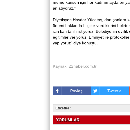
meme kanseri için her kadının ayda bir y
anlatıyoruz.”
Diyetisyen Haydar Yücetaş, danışanlara 
önemi hakkında bilgiler verdiklerini beli
için kan tahlili istiyoruz. Belediyenin evlil
eğitimler veriyoruz. Emniyet ile protokolle
yapıyoruz” diye konuştu.
Kaynak: 22haber.com.tr
Paylaş
Tweetle
Etiketler :
YORUMLAR