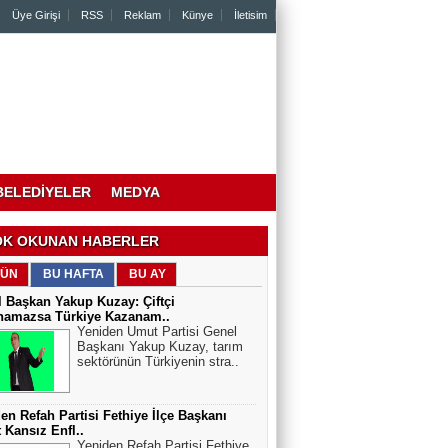
Üye Girişi
RSS
Reklam
Künye
İletisim
BELEDİYELER
MEDYA
K OKUNAN HABERLER
ÜN
BU HAFTA
BU AY
 Başkan Yakup Kuzay: Çiftçi
namazsa Türkiye Kazanam..
Yeniden Umut Partisi Genel
Başkanı Yakup Kuzay, tarım
sektörünün Türkiyenin stra..
en Refah Partisi Fethiye İlçe Başkanı
 Kansız Enfl..
Yeniden Refah Partisi Fethiye