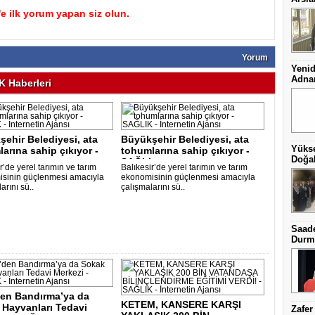
 ilk yorum yapan siz olun.
Yorum
Yenid
Adnan
 Haberleri
ehir Belediyesi, ata
Büyükşehir Belediyesi, ata
Yüks
arına sahip çıkıyor -
tohumlarına sahip çıkıyor -
Doğal
..
SAĞLI..
r’de yerel tarımın ve tarım
Balıkesir’de yerel tarımın ve tarım
sinin güçlenmesi amacıyla
ekonomisinin güçlenmesi amacıyla
arını sü..
çalışmalarını sü..
Saade
Durma
en Bandırma’ya da
KETEM, KANSERE KARŞI
 Hayvanları Tedavi
Zafer