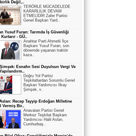
irlik Değil,..
TERÖRLE MÜCADELEDE
KARARLILIK DEVAM
ETMELİDİR Zafer Partisi
Genel Başkan Yard..
n Yusuf Furan: Tarımda İş Güvenliği
 Kurtarır - GÜ..
Anahtar Parti Ahmetli İlçe
Başkanı Yusuf Furan, son
dönemde yaşanan traktör
kaza..
 Şimşek: Esnafın Sesi Duyulsun Vergi Ve
apılandırm..
Doğru Yol Partisi
Teşkilatlardan Sorumlu Genel
Başkan Yardımcısı İlkay
Şimşek, v..
 Aslan: Recep Tayyip Erdoğan Milletine
 Vermiş Bir..
Anavatan Partisi Genel
Merkez Teşkilat Başkanı
Yardımcısı Halil Aslan,
Cumhurbaş..
n Bilal Oğuz: Gençliğimizle Mersin’de