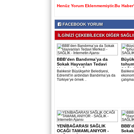
Henüz Yorum Eklenmemiştir.Bu Haber'e
FACEBOOK YORUM
İLGİNİZİ ÇEKEBİLECEK DİĞER SAĞLIK
BBB’den Bandırma’ya da
Büyükş
Sokak Hayvanları Tedavi
tohuml
Merkezi - SAĞ..
SAĞLI
Balıkesir Büyükşehir Belediyesi,
Balıkesi
Edremit’in ardından Bandırma’ya da
ekonomi
Türkiye’ye örnek ..
çalışmal
YENİBAĞARASI SAĞLIK
BBB’d
OCAĞI TAMAMLANIYOR -
Sokak