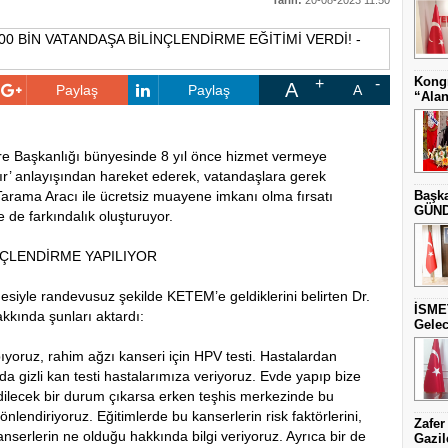
Tarih:
20-08-2023 11:50
Kongr
A
Paylaş
Paylaş
A
“Alan
ire Başkanlığı bünyesinde 8 yıl önce hizmet vermeye
ır’ anlayışından hareket ederek, vatandaşlara gerek
rama Aracı ile ücretsiz muayene imkanı olma fırsatı
Başka
GÜNDE
e de farkındalık oluşturuyor.
NÇLENDİRME YAPILIYOR
esiyle randevusuz şekilde KETEM’e geldiklerini belirten Dr.
İSME
kkında şunları aktardı:
Gelec
oruz, rahim ağzı kanseri için HPV testi. Hastalardan
da gizli kan testi hastalarımıza veriyoruz. Evde yapıp bize
 edilecek bir durum çıkarsa erken teşhis merkezinde bu
önlendiriyoruz. Eğitimlerde bu kanserlerin risk faktörlerini,
Zafer
anserlerin ne olduğu hakkında bilgi veriyoruz. Ayrıca bir de
Gazil