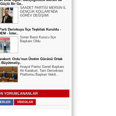
Güçlü Bir Ge..
SAADET PARTİSİ MERSİN İL
GENÇLİK KOLLARI’NDA
GÖREV DEĞİŞİMİ
Parti Derinkuyu İlçe Teşkilatı Kuruldu -
M - İnter..
Soner Barut Kurucu İlçe
Başkanı Oldu
arakurt: Ordu’nun Üretim Gücünü Ortak
a Büyütmeliy..
Anayol Partisi Genel Başkanı
Ali Karakurt, Tam Demokrasi
Platformu Başkan Vekili..
N YORUMLANANLAR
ERLER
VİDEOLAR