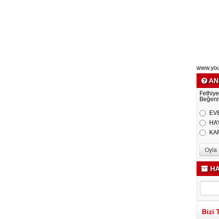
www.yo
AN
Fethiye
Beğeni
EV
HA
KA
HA
Bizi 