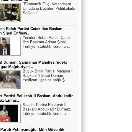
"Ekonomik Güç, Vatandaşın
Umudunu Büyüten Politikalarla
Sağlanır"
en Refah Partisi Çatak İlçe Başkanı
 Şipal Enflasy..
Yeniden Refah Partisi Çatak
İlçe Başkanı Adnan Şipal,
Türkiye İstatistik Kurumun..
el Duman: Şahnahan Mahallesi’ndeki
gaz Mağduriyeti ..
Büyük Birlik Partisi Malatya İl
Başkanı Yüksel Duman,
Yeşilyurt ilçesine bağlı Ş..
t Partisi Balıkesir İl Başkanı Abdulkadir
z Enflas..
Saadet Partisi Balıkesir İl
Başkanı Abdulkadir Durmaz,
Türkiye İstatistik Kurumu..
 Partili Pehlivanoğlu, Milli Güvenlik