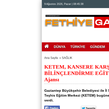
beylikdüzü
9 Ağustos 2026, Pazar | 08:45:38
escort
beylikdüzü
escort
bayan
beylikdüzü
escort
bayan
escort
beylikdüzü
beylikdüzü
escort
DÜNYA
TÜRKİYE
GÜNDEM
Ana Sayfa
»
SAĞLIK
KETEM, KANSERE KARŞI
BİLİNÇLENDİRME EĞİTİMİ
Ajansı
Gaziantep Büyükşehir Belediyesi ile İl
Teşhis Eğitim Merkezi (KETEM) bugüne k
verdi.