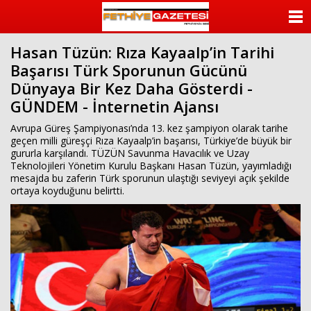
beylikdüzü
escort
ANASAYFA
beylikdüzü
escort
Hasan Tüzün: Rıza Kayaalp’in Tarihi
KATEGORİLER
bayan
Başarısı Türk Sporunun Gücünü
beylikdüzü
escort
Dünyaya Bir Kez Daha Gösterdi -
YAZARLAR
bayan
GÜNDEM - İnternetin Ajansı
escort
beylikdüzü
ANKETLER
Avrupa Güreş Şampiyonası’nda 13. kez şampiyon olarak tarihe
beylikdüzü
geçen milli güreşçi Rıza Kayaalp’in başarısı, Türkiye’de büyük bir
escort
gururla karşılandı. TÜZÜN Savunma Havacılık ve Uzay
FOTO GALERİ
Teknolojileri Yönetim Kurulu Başkanı Hasan Tüzün, yayımladığı
mesajda bu zaferin Türk sporunun ulaştığı seviyeyi açık şekilde
VİDEO GALERİ
ortaya koyduğunu belirtti.
KÜNYE
İLETİŞİM