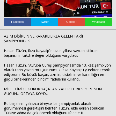
Facebook
Twitter
Google+
Whatsapp
Haberin Doğru Adresi.
AZİM DİSİPLİN VE KARARLILIKLA GELEN TARİHİ
ŞAMPİYONLUK
Hasan Tüzün, Rıza Kayaalp’in uzun yıllara yayılan istikrarlı
başarısının takdire değer olduğunu vurguladı.
Hasan Tüzün, “Avrupa Güreş Şampiyonası’nda 13. kez şampiyon
olarak tarih yazan milli gururumuz Rıza Kayaalp’i yürekten tebrik
ediyorum. Bu büyük başarı, azmin, disiplinin ve kararlılığın en
güçlü örneklerinden biridir.” ifadelerini kullandı.
MİLLETİMİZE GURUR YAŞATAN ZAFER TÜRK SPORUNUN
GÜCÜNÜ ORTAYA KOYDU
Bu başarının yalnızca bireysel bir şampiyonluk olarak
görülmemesi gerektiğini belirten Tüzün, elde edilen sonucun
Türkiye adına da çok önemli olduğunu ifade etti.