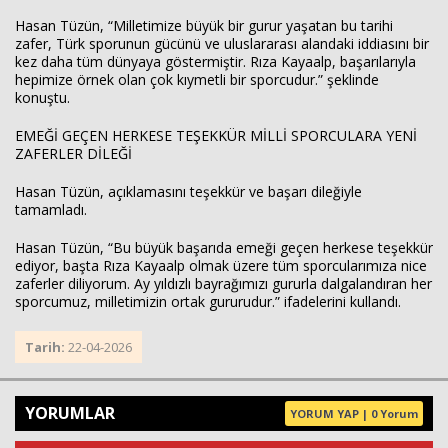
Hasan Tüzün, “Milletimize büyük bir gurur yaşatan bu tarihi
zafer, Türk sporunun gücünü ve uluslararası alandaki iddiasını bir
kez daha tüm dünyaya göstermiştir. Rıza Kayaalp, başarılarıyla
hepimize örnek olan çok kıymetli bir sporcudur.” şeklinde
konuştu.
EMEĞİ GEÇEN HERKESE TEŞEKKÜR MİLLİ SPORCULARA YENİ
ZAFERLER DİLEĞİ
Hasan Tüzün, açıklamasını teşekkür ve başarı dileğiyle
tamamladı.
Hasan Tüzün, “Bu büyük başarıda emeği geçen herkese teşekkür
ediyor, başta Rıza Kayaalp olmak üzere tüm sporcularımıza nice
zaferler diliyorum. Ay yıldızlı bayrağımızı gururla dalgalandıran her
sporcumuz, milletimizin ortak gururudur.” ifadelerini kullandı.
Tarih:
22-04-2026
YORUMLAR
YORUM YAP | 0 Yorum