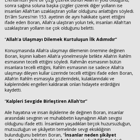
sonra sağına soluna başka çizgiler çizerek diğer yolların ise
insanları Allah'tan uzaklaştıran yollar olduğunu anlattığını söyledi.
En'âm Suresi'nin 153. ayetinin de aynı hakikate işaret ettiğini
ifade eden Boran, Allah'a ulaştıran yolun tek, insanları Allah'tan
uzaklaştıran yolların ise çok olduğunu belirtti.
“
Allah’a Ulaşmayı Dilemek Kurtuluşun İlk Adımıdır”
Konuşmasında Allah’a ulaşmayı dilemenin önemine değinen
Boran, kişinin kalben Allah’a yönelmesiyle birlikte Allah’ın Rahîm
esmasının tecelli ettiğini söyledi. Rahmân esmasının bütün
insanlara tecelli ettiğini, Rahîm esmasının ise sadece Allah’a
ulaşmayı dileyen kullar üzerinde tecelli ettiğini ifade eden Boran,
Allah’ın Rahîm esmasıyla gözlerindeki, kulaklarındaki ve
kalplerindeki engelleri kaldırarak onları hidayete erdirdiğini
kaydetti.
“
Kalpleri Sevgide Birleştiren Allah’tır”
Aile hayatına ve insan ilişkilerine de değinen Boran, insanlar
arasındaki sevginin ve muhabbetin kaynağının Allah sevgisi
olduğunu ifade etti. İnsanların yaşadıkları birçok huzursuzluğun,
mutsuzluğun ve şikâyetin temelinde sevgi eksikliğinin
bulunduğunu belirten Boran, “
İnsanlar neden şikâyet