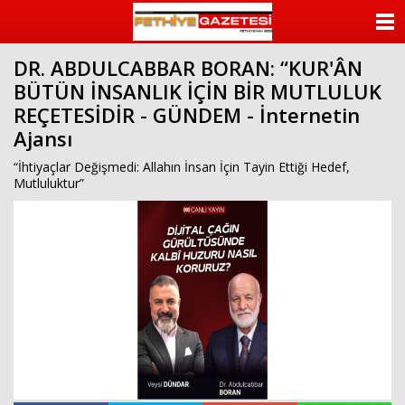
beylikdüzü
escort
ANASAYFA
beylikdüzü
escort
DR. ABDULCABBAR BORAN: “KUR'ÂN
KATEGORİLER
bayan
BÜTÜN İNSANLIK İÇİN BİR MUTLULUK
beylikdüzü
escort
REÇETESİDİR - GÜNDEM - İnternetin
YAZARLAR
bayan
Ajansı
escort
beylikdüzü
ANKETLER
“İhtiyaçlar Değişmedi: Allahın İnsan İçin Tayin Ettiği Hedef,
beylikdüzü
Mutluluktur”
escort
FOTO GALERİ
VİDEO GALERİ
KÜNYE
İLETİŞİM