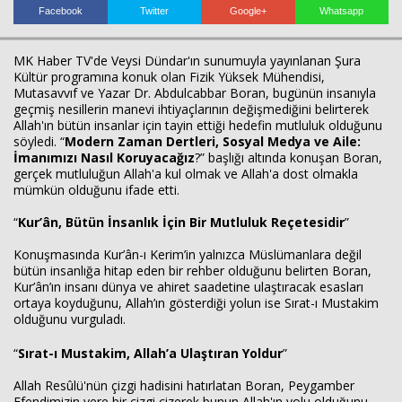
Facebook
Twitter
Google+
Whatsapp
MK Haber TV'de Veysi Dündar'ın sunumuyla yayınlanan Şura
Kültür programına konuk olan Fizik Yüksek Mühendisi,
Mutasavvıf ve Yazar Dr. Abdulcabbar Boran, bugünün insanıyla
geçmiş nesillerin manevi ihtiyaçlarının değişmediğini belirterek
Haberin Doğru Adresi.
Allah'ın bütün insanlar için tayin ettiği hedefin mutluluk olduğunu
söyledi. “
Modern Zaman Dertleri, Sosyal Medya ve Aile:
İmanımızı Nasıl Koruyacağız
?” başlığı altında konuşan Boran,
gerçek mutluluğun Allah'a kul olmak ve Allah'a dost olmakla
mümkün olduğunu ifade etti.
“
Kur’ân, Bütün İnsanlık İçin Bir Mutluluk Reçetesidir
”
Konuşmasında Kur’ân-ı Kerim’in yalnızca Müslümanlara değil
bütün insanlığa hitap eden bir rehber olduğunu belirten Boran,
Kur’ân’ın insanı dünya ve ahiret saadetine ulaştıracak esasları
ortaya koyduğunu, Allah’ın gösterdiği yolun ise Sırat-ı Mustakim
olduğunu vurguladı.
“
Sırat-ı Mustakim, Allah’a Ulaştıran Yoldur
”
Allah Resûlü'nün çizgi hadisini hatırlatan Boran, Peygamber
Efendimizin yere bir çizgi çizerek bunun Allah'ın yolu olduğunu,