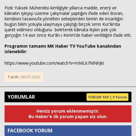
Fizik Yüksek Mühendisi kimliğiyle yıllarca madde, enerji ve
kâinatın işleyişi üzerine çalışmalar yaptığını ifade eden Boran,
kendisini tasavvufa yönelten sebeplerden birinin de insanlığın
bugün bilim yoluyla ulaşmaya çalıştığı birçok sırrın Kur’ân’da
işaret edilmesi olduğunu belirterek kâinata ilişkin pek çok
gerçeğin 14 asır önce Kur’ân-ı Kerim’de haber verildiğini ifade etti.
Programın tamamı MK Haber TV YouTube kanalından
izlenebilir:
https://www.youtube.com/watch?v=mMLk7MNhJkI
Tarih:
08-07-2026
YORUMLAR
YORUM YAP | 0 Yorum
Henüz yorum eklenmemiştir.
Bu Haber'e ilk yorum yapan siz olun.
FACEBOOK YORUM