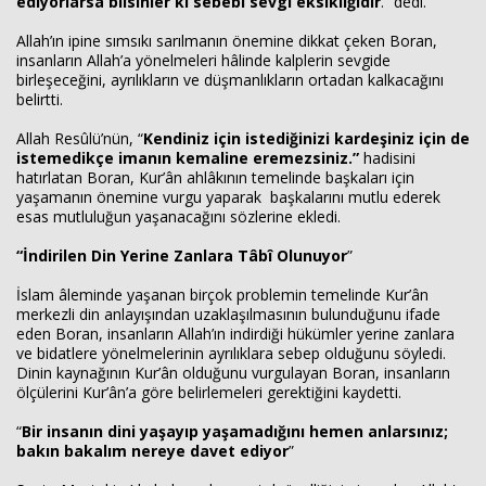
ediyorlarsa bilsinler ki sebebi sevgi eksikliğidir
.” dedi.
Allah’ın ipine sımsıkı sarılmanın önemine dikkat çeken Boran,
insanların Allah’a yönelmeleri hâlinde kalplerin sevgide
birleşeceğini, ayrılıkların ve düşmanlıkların ortadan kalkacağını
belirtti.
Allah Resûlü’nün, “
Kendiniz için istediğinizi kardeşiniz için de
istemedikçe imanın kemaline eremezsiniz.”
hadisini
hatırlatan Boran, Kur’ân ahlâkının temelinde başkaları için
yaşamanın önemine vurgu yaparak başkalarını mutlu ederek
esas mutluluğun yaşanacağını sözlerine ekledi.
“İndirilen Din Yerine Zanlara Tâbî Olunuyor
”
İslam âleminde yaşanan birçok problemin temelinde Kur’ân
merkezli din anlayışından uzaklaşılmasının bulunduğunu ifade
eden Boran, insanların Allah’ın indirdiği hükümler yerine zanlara
ve bidatlere yönelmelerinin ayrılıklara sebep olduğunu söyledi.
Dinin kaynağının Kur’ân olduğunu vurgulayan Boran, insanların
ölçülerini Kur’ân’a göre belirlemeleri gerektiğini kaydetti.
“
Bir insanın dini yaşayıp yaşamadığını hemen anlarsınız;
bakın bakalım nereye davet ediyor
”