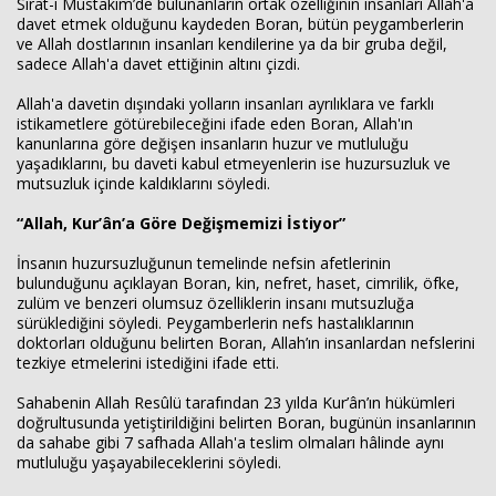
Sırat-ı Mustakim’de bulunanların ortak özelliğinin insanları Allah'a
davet etmek olduğunu kaydeden Boran, bütün peygamberlerin
ve Allah dostlarının insanları kendilerine ya da bir gruba değil,
sadece Allah'a davet ettiğinin altını çizdi.
Allah'a davetin dışındaki yolların insanları ayrılıklara ve farklı
istikametlere götürebileceğini ifade eden Boran, Allah'ın
kanunlarına göre değişen insanların huzur ve mutluluğu
yaşadıklarını, bu daveti kabul etmeyenlerin ise huzursuzluk ve
mutsuzluk içinde kaldıklarını söyledi.
“Allah, Kur’ân’a Göre Değişmemizi İstiyor”
İnsanın huzursuzluğunun temelinde nefsin afetlerinin
bulunduğunu açıklayan Boran, kin, nefret, haset, cimrilik, öfke,
zulüm ve benzeri olumsuz özelliklerin insanı mutsuzluğa
sürüklediğini söyledi. Peygamberlerin nefs hastalıklarının
doktorları olduğunu belirten Boran, Allah’ın insanlardan nefslerini
tezkiye etmelerini istediğini ifade etti.
Sahabenin Allah Resûlü tarafından 23 yılda Kur’ân’ın hükümleri
doğrultusunda yetiştirildiğini belirten Boran, bugünün insanlarının
da sahabe gibi 7 safhada Allah'a teslim olmaları hâlinde aynı
mutluluğu yaşayabileceklerini söyledi.