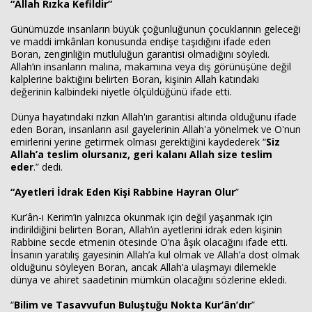
“Allah Rızka Kefildir”
Günümüzde insanların büyük çoğunluğunun çocuklarının geleceği
ve maddi imkânları konusunda endişe taşıdığını ifade eden
Boran, zenginliğin mutluluğun garantisi olmadığını söyledi.
Allah’ın insanların malına, makamına veya dış görünüşüne değil
kalplerine baktığını belirten Boran, kişinin Allah katındaki
değerinin kalbindeki niyetle ölçüldüğünü ifade etti.
Dünya hayatındaki rızkın Allah'ın garantisi altında olduğunu ifade
eden Boran, insanların asıl gayelerinin Allah'a yönelmek ve O'nun
emirlerini yerine getirmek olması gerektiğini kaydederek “
Siz
Allah’a teslim olursanız, geri kalanı Allah size teslim
eder
.” dedi.
“
Ayetleri İdrak Eden Kişi Rabbine Hayran Olur
”
Kur’ân-ı Kerim’in yalnızca okunmak için değil yaşanmak için
indirildiğini belirten Boran, Allah’ın ayetlerini idrak eden kişinin
Rabbine secde etmenin ötesinde O’na âşık olacağını ifade etti.
İnsanın yaratılış gayesinin Allah’a kul olmak ve Allah’a dost olmak
olduğunu söyleyen Boran, ancak Allah’a ulaşmayı dilemekle
dünya ve ahiret saadetinin mümkün olacağını sözlerine ekledi.
“
Bilim ve Tasavvufun Buluştuğu Nokta Kur’ân’dır
”