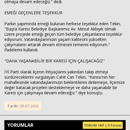
olmaya devam edeceğiz." dedi.
EMEĞİ GEÇENLERE TEŞEKKÜR
Parkın yapımında emeği bulunan herkese teşekkür eden Tekin,
"Başta Karesi Belediye Başkanımız Av. Mesut Akbıyık olmak
üzere projede emeği geçen tüm belediye çalışanlarına teşekkür
ediyorum. Vatandaşlarımızın yaşam kalitesini yükselten
çalışmaların artarak devam etmesini temenni ediyorum."
ifadelerini kullandı.
"DAHA YAŞANABİLİR BİR KARESİ İÇİN ÇALIŞACAĞIZ"
İYİ Parti olarak ilçenin ihtiyaçlarını yakından takip etmeyi
sürdüreceklerini vurgulayan Cahit Can Tekin, "Karesi'nin her
mahallesinde vatandaşlarımızın beklentilerini dinlemeye, ilçemize
değer katacak projeleri desteklemeye ve daha yaşanabilir bir
Karesi için çalışmaya devam edeceğiz." diye konuştu.
Tarih:
08-07-2026
YORUMLAR
YORUM YAP | 0 Yorum