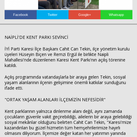
Facebook
Twitter
Google+
Whatsapp
NAİPLİ'DE KENT PARKI SEVİNCİ
Haberin Doğru Adresi.
İYİ Parti Karesi İlçe Başkanı Cahit Can Tekin, ilçe yönetim kurulu
üyeleri Hüseyin Biçen ve Remzi Ergül ile birlikte Naipli
Mahallesi'nde düzenlenen Karesi Kent Parkı'nın açılış törenine
katıldı.
Açılış programında vatandaşlarla bir araya gelen Tekin, sosyal
yaşam alanlarının ilçenin gelişimine önemli katkılar sunduğunu
ifade etti.
"ORTAK YAŞAM ALANLARI İLÇEMİZİN NEFESİDİR"
Kent parklarının yalnızca dinlenme alanı değil, aynı zamanda
çocukların güvenle vakit geçirebildiği, ailelerin bir araya gelebildiği
sosyal mekânlar olduğunu belirten Cahit Can Tekin, "Karesi'mize
kazandırılan bu güzel hizmetin tüm hemşehrilerimize hayırlı
olmasını diliyorum. İlçemize değer katan her yatırımın yanında