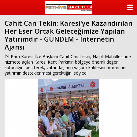
beylikdüzü
escort
ANASAYFA
beylikdüzü
escort
Cahit Can Tekin: Karesi'ye Kazandırılan
KATEGORİLER
bayan
Her Eser Ortak Geleceğimize Yapılan
beylikdüzü
escort
Yatırımdır - GÜNDEM - İnternetin
YAZARLAR
bayan
Ajansı
escort
beylikdüzü
ANKETLER
İYİ Parti Karesi İlçe Başkanı Cahit Can Tekin, Naipli Mahallesinde
beylikdüzü
hizmete açılan Karesi Kent Parkının bölgeye önemli değer
escort
katacağını belirterek, vatandaşların yaşam kalitesini artıran her
FOTO GALERİ
yatırımın desteklenmesi gerektiğini söyledi.
VİDEO GALERİ
KÜNYE
İLETİŞİM